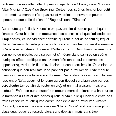
fantomatique rappelle celle du personnage de Lon Chaney dans "London
After Midnight" (1927) de Browning. Certes, ces scènes font ici leur petit
effet, mais la menace n’est pas aussi viscérale et novatrice pour le
spectateur que celle de l’entité "Bughuul" dans "Sinister".
Autant dire que "Black Phone" n’est pas un film d’horreur pur, tel qu’on
l’entend. C’est bien ici son ambiance inquiétante, ainsi que l’utilisation de
jump-scares, et une violence certaine qui font le sel de ce thriller, lequel
plaira d’ailleurs davantage à un public venu y chercher un peu d’adrénaline
qu’aux vrais amateurs du genre. D’ailleurs, Scott Derrickson, revenu ici à
son genre de prédilection, se permet d’intégrer dans sa mise en scène
quelques effets horrifiques assez maniérés (en ce qui concerne des
apparitions), et dont le film n’avait alors aucunement besoin. On a alors la
sensation que son réalisateur ne parvient pas à trouver de juste mesure
dans sa manière de faire surgir l’horreur. Reste alors les nombreux face-à-
face entre "L’Attrapeur" et le jeune garçon (lequel sera bien aidé par des
voix d’outre-tombe afin de rester en vie), et un final plaisant, mais vite
exécuté. Enfin, on aurait espéré un retournement de situation à hauteur de
la narration du film et des portes qu’elle ouvrait, elle qui navigue entre ces
frères et sœurs et leur quête commune : celle de se retrouver, vivants.
Pourtant, force est de constater que "Black Phone" suit une trame plutôt
classique, lequel se regarde alors sans déplaisir, mais sans trop