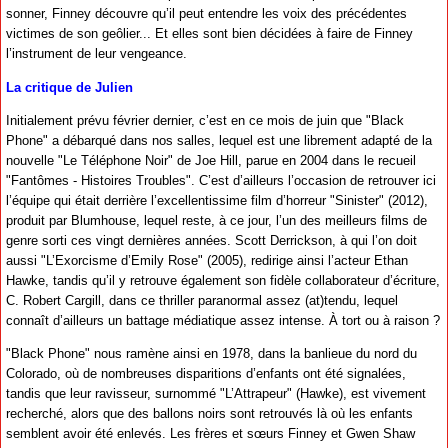
sonner, Finney découvre qu’il peut entendre les voix des précédentes
victimes de son geôlier... Et elles sont bien décidées à faire de Finney
l’instrument de leur vengeance.
La critique de Julien
Initialement prévu février dernier, c’est en ce mois de juin que "Black
Phone" a débarqué dans nos salles, lequel est une librement adapté de la
nouvelle "Le Téléphone Noir" de Joe Hill, parue en 2004 dans le recueil
"Fantômes - Histoires Troubles". C’est d’ailleurs l’occasion de retrouver ici
l’équipe qui était derrière l’excellentissime film d’horreur "Sinister" (2012),
produit par Blumhouse, lequel reste, à ce jour, l’un des meilleurs films de
genre sorti ces vingt dernières années. Scott Derrickson, à qui l’on doit
aussi "L’Exorcisme d’Emily Rose" (2005), redirige ainsi l’acteur Ethan
Hawke, tandis qu’il y retrouve également son fidèle collaborateur d’écriture,
C. Robert Cargill, dans ce thriller paranormal assez (at)tendu, lequel
connaît d’ailleurs un battage médiatique assez intense. À tort ou à raison ?
"Black Phone" nous ramène ainsi en 1978, dans la banlieue du nord du
Colorado, où de nombreuses disparitions d’enfants ont été signalées,
tandis que leur ravisseur, surnommé "L’Attrapeur" (Hawke), est vivement
recherché, alors que des ballons noirs sont retrouvés là où les enfants
semblent avoir été enlevés. Les frères et sœurs Finney et Gwen Shaw