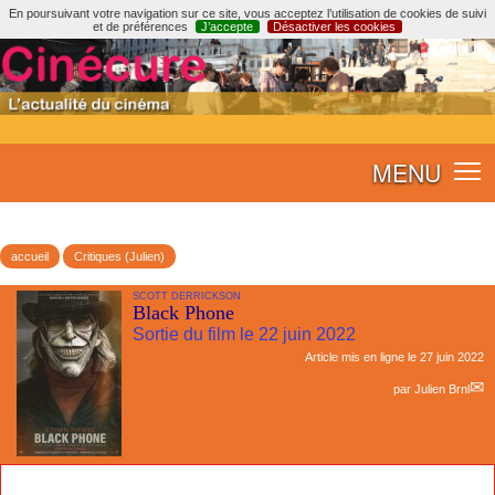
En poursuivant votre navigation sur ce site, vous acceptez l’utilisation de cookies de suivi
et de préférences
J’accepte
Désactiver les cookies
MENU
accueil
Critiques (Julien)
SCOTT DERRICKSON
Black Phone
Sortie du film le 22 juin 2022
Article mis en ligne le
27 juin 2022
par
Julien Brnl