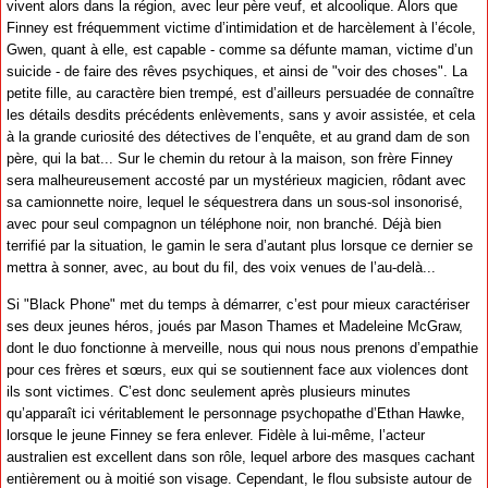
vivent alors dans la région, avec leur père veuf, et alcoolique. Alors que
Finney est fréquemment victime d’intimidation et de harcèlement à l’école,
Gwen, quant à elle, est capable - comme sa défunte maman, victime d’un
suicide - de faire des rêves psychiques, et ainsi de "voir des choses". La
petite fille, au caractère bien trempé, est d’ailleurs persuadée de connaître
les détails desdits précédents enlèvements, sans y avoir assistée, et cela
à la grande curiosité des détectives de l’enquête, et au grand dam de son
père, qui la bat... Sur le chemin du retour à la maison, son frère Finney
sera malheureusement accosté par un mystérieux magicien, rôdant avec
sa camionnette noire, lequel le séquestrera dans un sous-sol insonorisé,
avec pour seul compagnon un téléphone noir, non branché. Déjà bien
terrifié par la situation, le gamin le sera d’autant plus lorsque ce dernier se
mettra à sonner, avec, au bout du fil, des voix venues de l’au-delà...
Si "Black Phone" met du temps à démarrer, c’est pour mieux caractériser
ses deux jeunes héros, joués par Mason Thames et Madeleine McGraw,
dont le duo fonctionne à merveille, nous qui nous nous prenons d’empathie
pour ces frères et sœurs, eux qui se soutiennent face aux violences dont
ils sont victimes. C’est donc seulement après plusieurs minutes
qu’apparaît ici véritablement le personnage psychopathe d’Ethan Hawke,
lorsque le jeune Finney se fera enlever. Fidèle à lui-même, l’acteur
australien est excellent dans son rôle, lequel arbore des masques cachant
entièrement ou à moitié son visage. Cependant, le flou subsiste autour de