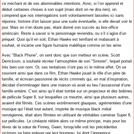
ce méchant et de ses abominables intentions. Ainsi, si l’on apprend et
déduit certaines choses à son sujet (mais dont on ne dira rien), on
comprend que nos interrogations sont volontairement laissées ici sans
réponse, histoire d’en laisser pour une suite éventuelle, si elle devait voir le
jour. Mais on n’en doute pas, étant donné son succès au box-office
américain. Reste à savoir si le personnage reviendra, ou s’il s’agira d’un
préquel. Quoi qu’il en soit, Ethan Hawke est terrifiant et malaisant à
souhait, et incarne une figure humaine maléfique comme on les aime.
Avec "Black Phone", on sent donc que son metteur en scène, Scott
Derrickson, a souhaité récréer l’atmosphère de son "Sinister", lequel portait
très bien son nom. Or, ses tentatives n’ont pas ici le même effet. On se
souvient ainsi que dans ce film, Ethan Hawke jouait le rôle d’un père de
famille, et écrivain passionné de récits criminels qui, en mal d’inspiration,
décidait d’emménager dans une maison où avait eu lieu l’assassinat d’une
famille entière. C’est ainsi qu’il était tombé sur un projecteur et des bobines
de pellicule Super 8, sur lesquelles ce meurtre, ainsi que plusieurs autres,
avaient été filmés. Ces scènes extrêmement glauques, agrémentées d’une
musique qui l’était tout autant, inspirée de musique black métal
norvégienne, était alors filmées en utilisant de véritables caméras Super 8,
sur pellicules. Le cinéaste réitère alors ce même principe, mais pour les
rêves de la sœur de Finney, Gwen, lorsqu’elle voit les précédentes
victimes se faire enlever par leur bourreau, lui dont l’apparence