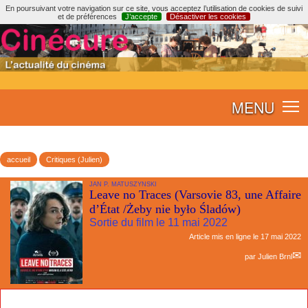
En poursuivant votre navigation sur ce site, vous acceptez l’utilisation de cookies de suivi
et de préférences
J’accepte
Désactiver les cookies
MENU
accueil
Critiques (Julien)
JAN P. MATUSZYNSKI
Leave no Traces (Varsovie 83, une Affaire
d’État /Żeby nie było Śladów)
Sortie du film le 11 mai 2022
Article mis en ligne le
17 mai 2022
par
Julien Brnl