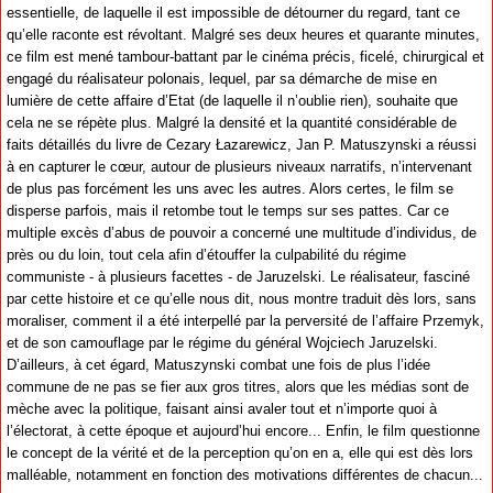
essentielle, de laquelle il est impossible de détourner du regard, tant ce
qu’elle raconte est révoltant. Malgré ses deux heures et quarante minutes,
ce film est mené tambour-battant par le cinéma précis, ficelé, chirurgical et
engagé du réalisateur polonais, lequel, par sa démarche de mise en
lumière de cette affaire d’Etat (de laquelle il n’oublie rien), souhaite que
cela ne se répète plus. Malgré la densité et la quantité considérable de
faits détaillés du livre de Cezary Łazarewicz, Jan P. Matuszynski a réussi
à en capturer le cœur, autour de plusieurs niveaux narratifs, n’intervenant
de plus pas forcément les uns avec les autres. Alors certes, le film se
disperse parfois, mais il retombe tout le temps sur ses pattes. Car ce
multiple excès d’abus de pouvoir a concerné une multitude d’individus, de
près ou du loin, tout cela afin d’étouffer la culpabilité du régime
communiste - à plusieurs facettes - de Jaruzelski. Le réalisateur, fasciné
par cette histoire et ce qu’elle nous dit, nous montre traduit dès lors, sans
moraliser, comment il a été interpellé par la perversité de l’affaire Przemyk,
et de son camouflage par le régime du général Wojciech Jaruzelski.
D’ailleurs, à cet égard, Matuszynski combat une fois de plus l’idée
commune de ne pas se fier aux gros titres, alors que les médias sont de
mèche avec la politique, faisant ainsi avaler tout et n’importe quoi à
l’électorat, à cette époque et aujourd’hui encore... Enfin, le film questionne
le concept de la vérité et de la perception qu’on en a, elle qui est dès lors
malléable, notamment en fonction des motivations différentes de chacun...