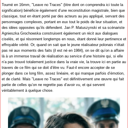
Tourné en 16mm, "Leave no Traces" (titre dont on comprendra ici toute la
signification) bénéficie également d’une reconstitution magistrale, bien que
classique, tout en étant porté par des acteurs au jeu appliqué, servant des
personnages complexes, portant en eux tout le poids de leur situation, et
des idées opposées qu’ils défendent. Jan P. Matuszynski et sa scénariste
Agnieszka Grochowska construisent également un récit aux dialogues
ciselés, et qui résonnent longtemps en nous, étant donné leur pertinence et
effroyable vérité. Or, quand on sait que le jeune réalisateur polonais n’était
pas né aux moments des faits (il est né en 1984), on se dit qu’on a affaire
là à un immense travail de réalisation au service d’une histoire qui, si elle
n’a pas trouvé totalement justice dans la vraie vie, la trouve ici en partie au
travers de ce film qui se doit d’être vu. Faut-il encore accepter de se
plonger dans ce long film, assez linéaire, et qui manque parfois d’émotion,
et de clarté. Mais "Leave no Traces" est définitivement une œuvre qui fait
partie de celles qu’on ne regrette pas d’avoir vu, et qui servent
véritablement à quelque chose.