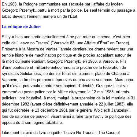
En 1983, la Pologne communiste est secouée par l’affaire du lycéen
Grzegorz Przemyk, battu à mort par la police. Le seul témoin du passage à
tabac devient l’ennemi numéro un de l’État.
La critique de Julien
S’il y a bien une sortie actuellement à ne pas rater au cinéma, c’est bien
celle de "Leave no Traces" ("Varsovie 83, une Affaire d’État" en France).
Présenté à la Mostra de Venise l’année dernière, ce drame revient sur une
terrible histoire de machination politique et de procès accablant autour de
la mort du jeune étudiant Grzegorz Przemyk, en 1983, à Varsovie. Fils
d’une poétesse et militante anticommuniste proche de la fédération de
syndicats Solidarnosc, ce dernier fêtait simplement, place du Château à
Varsovie, la fin des premières épreuves du bac avec ses amis. Mais parce
qu’il n’avait pas voulu montrer ses papiers d’identité, Grzegorz s’est vu
emmené au poste police par la Milice citoyenne le 12 mai 1983, où trois
policiers l’ont brutalisé, à mort, malgré la suspension de la loi martiale le 31
décembre 1982 (avant d’être définitivement annulée le 22 juillet 1983), elle
qui fut décrétée le 13 décembre 1981 par le général Wojciech Jaruzelski,
lors de sa prise de pouvoir, visant ainsi à faire taire l’activité politique des
opposants à son régime totalitaire.
Librement inspiré du livre-enquête "Leave No Traces : The Case of