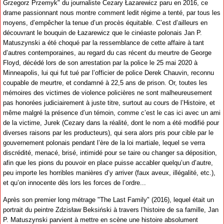
Grzegorz Przemyk" du journaliste Cezary Łazarewicz paru en 2016, ce
drame passionnant nous montre comment ledit régime a tenté, par tous les
moyens, d’empêcher la tenue d’un procès équitable. C’est d’ailleurs en
découvrant le bouquin de Łazarewicz que le cinéaste polonais Jan P.
Matuszynski a été choqué par la ressemblance de cette affaire à tant
d’autres contemporaines, au regard du cas récent du meurtre de George
Floyd, décédé lors de son arrestation par la police le 25 mai 2020 à
Minneapolis, lui qui fut tué par l’officier de police Derek Chauvin, reconnu
coupable de meurtre, et condamné à 22,5 ans de prison. Or, toutes les
mémoires des victimes de violence policières ne sont malheureusement
pas honorées judiciairement à juste titre, surtout au cours de l’Histoire, et
même malgré la présence d’un témoin, comme c’est le cas ici avec un ami
de la victime, Jurek (Cezary dans la réalité, dont le nom a été modifié pour
diverses raisons par les producteurs), qui sera alors pris pour cible par le
gouvernement polonais pendant l’ère de la loi martiale, lequel se verra
discrédité, menacé, brisé, intimidé pour se taire ou changer sa déposition,
afin que les pions du pouvoir en place puisse accabler quelqu’un d’autre,
peu importe les horribles manières d’y arriver (faux aveux, illégalité, etc.),
et qu’on innocente dès lors les forces de l’ordre...
Après son premier long métrage "The Last Family" (2016), lequel était un
portrait du peintre Zdzisław Beksiński à travers l’histoire de sa famille, Jan
P. Matuszynski parvient à mettre en scène une histoire absolument