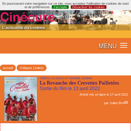
En poursuivant votre navigation sur ce site, vous acceptez l’utilisation de cookies de suivi
et de préférences
J’accepte
Désactiver les cookies
MENU
accueil
Critiques (Julien)
CÉDRIC LE GALLO ET MAXIME GOVARE
La Revanche des Crevettes Pailletées
Sortie du film le 13 avril 2022
Article mis en ligne le
17 avril 2022
par
Julien Brnl