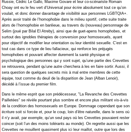
Russie, Cédric Le Gallo, Maxime Govare et leur co-scénariste Romain
Choay ont eu le feu vert d’Universal pour écrire absolument tout ce qu’on
voulait, et donc donner davantage de visibilité aux personnes LGBTQIA+.
Après avoir traité de l’homophobie dans le milieu sportif, cette suite traite
alors de l’homophobie en banlieue, au travers du (nouveau) personnage de
Selim (joué par Bilal El Atreby), ainsi que de guet-apens homophobes, et
surtout des ignobles thérapies de conversion pour homosexuels, ayant
pour objectif de modifier leur orientation ou leur identité sexuelle. C’est en
tout cas dans ce type de lieu fallacieux, qui renforce les préjugés
homophobes et pouvant affecter durement la santé physique et
psychologique des personnes qui y sont sujet, qu’une partie des Crevettes
se retrouvera, pendant qu’une autre cherchera à les en faire sortir. Aussi, il
sera question de quelques secrets mis à mal entre membres de cette
équipe, tout comme du deuil de la disparition de Jean (Alban Lenoir),
décédé à l’issue du premier film.
Dans le même esprit que son prédécesseur, "La Revanche des Crevettes
Pailletées" se révèle pourtant plus sombre et encore plus militant vis-à-vis
de la condition des homosexuels en Europe. Dommage cependant que son
écriture soit si forcée et, pour le coup, loin d’être naturelle, dans le sens où
il n’y avait, par exemple, qu’un seul pays où les Crevettes pouvaient rester
coincer (soit l’un des moins tolérants au monde). On regrette aussi que les
Crevettes ne mouillent quasiment plus ici leur maillot, outre que lors des