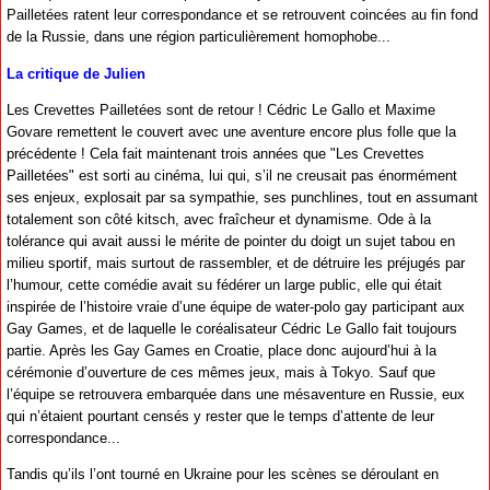
Pailletées ratent leur correspondance et se retrouvent coincées au fin fond
de la Russie, dans une région particulièrement homophobe...
La critique de Julien
Les Crevettes Pailletées sont de retour ! Cédric Le Gallo et Maxime
Govare remettent le couvert avec une aventure encore plus folle que la
précédente ! Cela fait maintenant trois années que "Les Crevettes
Pailletées" est sorti au cinéma, lui qui, s’il ne creusait pas énormément
ses enjeux, explosait par sa sympathie, ses punchlines, tout en assumant
totalement son côté kitsch, avec fraîcheur et dynamisme. Ode à la
tolérance qui avait aussi le mérite de pointer du doigt un sujet tabou en
milieu sportif, mais surtout de rassembler, et de détruire les préjugés par
l’humour, cette comédie avait su fédérer un large public, elle qui était
inspirée de l’histoire vraie d’une équipe de water-polo gay participant aux
Gay Games, et de laquelle le coréalisateur Cédric Le Gallo fait toujours
partie. Après les Gay Games en Croatie, place donc aujourd’hui à la
cérémonie d’ouverture de ces mêmes jeux, mais à Tokyo. Sauf que
l’équipe se retrouvera embarquée dans une mésaventure en Russie, eux
qui n’étaient pourtant censés y rester que le temps d’attente de leur
correspondance...
Tandis qu’ils l’ont tourné en Ukraine pour les scènes se déroulant en