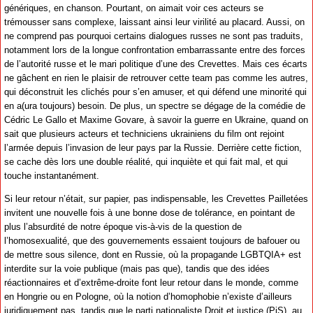
génériques, en chanson. Pourtant, on aimait voir ces acteurs se
trémousser sans complexe, laissant ainsi leur virilité au placard. Aussi, on
ne comprend pas pourquoi certains dialogues russes ne sont pas traduits,
notamment lors de la longue confrontation embarrassante entre des forces
de l’autorité russe et le mari politique d’une des Crevettes. Mais ces écarts
ne gâchent en rien le plaisir de retrouver cette team pas comme les autres,
qui déconstruit les clichés pour s’en amuser, et qui défend une minorité qui
en a(ura toujours) besoin. De plus, un spectre se dégage de la comédie de
Cédric Le Gallo et Maxime Govare, à savoir la guerre en Ukraine, quand on
sait que plusieurs acteurs et techniciens ukrainiens du film ont rejoint
l’armée depuis l’invasion de leur pays par la Russie. Derrière cette fiction,
se cache dès lors une double réalité, qui inquiète et qui fait mal, et qui
touche instantanément.
Si leur retour n’était, sur papier, pas indispensable, les Crevettes Pailletées
invitent une nouvelle fois à une bonne dose de tolérance, en pointant de
plus l’absurdité de notre époque vis-à-vis de la question de
l’homosexualité, que des gouvernements essaient toujours de bafouer ou
de mettre sous silence, dont en Russie, où la propagande LGBTQIA+ est
interdite sur la voie publique (mais pas que), tandis que des idées
réactionnaires et d’extrême-droite font leur retour dans le monde, comme
en Hongrie ou en Pologne, où la notion d’homophobie n’existe d’ailleurs
juridiquement pas, tandis que le parti nationaliste Droit et justice (PiS), au