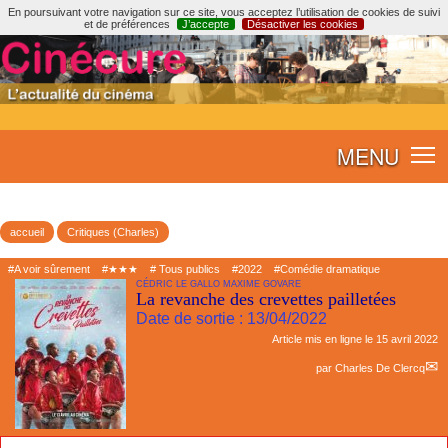
En poursuivant votre navigation sur ce site, vous acceptez l’utilisation de cookies de suivi
et de préférences
J’accepte
Désactiver les cookies
MENU
accueil
Critiques (Charles)
#A voir sûrement
#★★★
# Tous publics
#2022
#Comédie dramatique
CÉDRIC LE GALLO MAXIME GOVARE
La revanche des crevettes pailletées
Date de sortie : 13/04/2022
Article mis en ligne le
15 avril 2022
par
Charles De Clercq