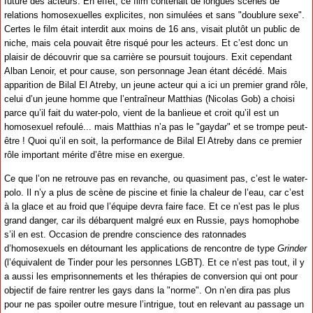
future des acteurs. En effet, ce film contenait de longues scènes de
relations homosexuelles explicites, non simulées et sans "doublure sexe".
Certes le film était interdit aux moins de 16 ans, visait plutôt un public de
niche, mais cela pouvait être risqué pour les acteurs. Et c’est donc un
plaisir de découvrir que sa carrière se poursuit toujours. Exit cependant
Alban Lenoir, et pour cause, son personnage Jean étant décédé. Mais
apparition de Bilal El Atreby, un jeune acteur qui a ici un premier grand rôle,
celui d’un jeune homme que l’entraîneur Matthias (Nicolas Gob) a choisi
parce qu’il fait du water-polo, vient de la banlieue et croit qu’il est un
homosexuel refoulé... mais Matthias n’a pas le "gaydar" et se trompe peut-
être ! Quoi qu’il en soit, la performance de Bilal El Atreby dans ce premier
rôle important mérite d’être mise en exergue.
Ce que l’on ne retrouve pas en revanche, ou quasiment pas, c’est le water-
polo. Il n’y a plus de scène de piscine et finie la chaleur de l’eau, car c’est
à la glace et au froid que l’équipe devra faire face. Et ce n’est pas le plus
grand danger, car ils débarquent malgré eux en Russie, pays homophobe
s’il en est. Occasion de prendre conscience des ratonnades
d’homosexuels en détournant les applications de rencontre de type
Grinder
(l’équivalent de Tinder pour les personnes LGBT). Et ce n’est pas tout, il y
a aussi les emprisonnements et les thérapies de conversion qui ont pour
objectif de faire rentrer les gays dans la "norme". On n’en dira pas plus
pour ne pas spoiler outre mesure l’intrigue, tout en relevant au passage un