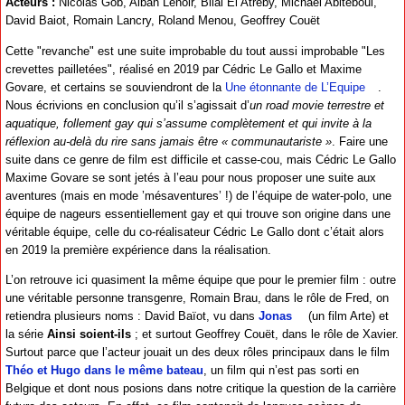
Acteurs :
Nicolas Gob, Alban Lenoir, Bilal El Atreby, Michaël Abiteboul,
David Baiot, Romain Lancry, Roland Menou, Geoffrey Couët
Cette "revanche" est une suite improbable du tout aussi improbable "Les
crevettes pailletées", réalisé en 2019 par Cédric Le Gallo et Maxime
Govare, et certains se souviendront de la
Une étonnante de L’Equipe
.
Nous écrivions en conclusion qu’il s’agissait d’
un road movie terrestre et
aquatique, follement gay qui s’assume complètement et qui invite à la
réflexion au-delà du rire sans jamais être « communautariste »
. Faire une
suite dans ce genre de film est difficile et casse-cou, mais Cédric Le Gallo
Maxime Govare se sont jetés à l’eau pour nous proposer une suite aux
aventures (mais en mode ’mésaventures’ !) de l’équipe de water-polo, une
équipe de nageurs essentiellement gay et qui trouve son origine dans une
véritable équipe, celle du co-réalisateur Cédric Le Gallo dont c’était alors
en 2019 la première expérience dans la réalisation.
L’on retrouve ici quasiment la même équipe que pour le premier film : outre
une véritable personne transgenre, Romain Brau, dans le rôle de Fred, on
retiendra plusieurs noms : David Baïot, vu dans
Jonas
(un film Arte) et
la série
Ainsi soient-ils
; et surtout Geoffrey Couët, dans le rôle de Xavier.
Surtout parce que l’acteur jouait un des deux rôles principaux dans le film
Théo et Hugo dans le même bateau
, un film qui n’est pas sorti en
Belgique et dont nous posions dans notre critique la question de la carrière