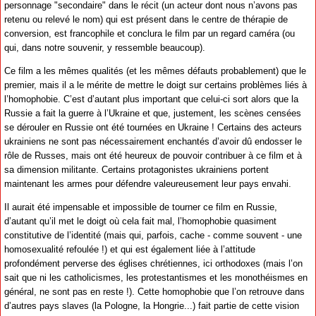
personnage "secondaire" dans le récit (un acteur dont nous n’avons pas
retenu ou relevé le nom) qui est présent dans le centre de thérapie de
conversion, est francophile et conclura le film par un regard caméra (ou
qui, dans notre souvenir, y ressemble beaucoup).
Ce film a les mêmes qualités (et les mêmes défauts probablement) que le
premier, mais il a le mérite de mettre le doigt sur certains problèmes liés à
l’homophobie. C’est d’autant plus important que celui-ci sort alors que la
Russie a fait la guerre à l’Ukraine et que, justement, les scènes censées
se dérouler en Russie ont été tournées en Ukraine ! Certains des acteurs
ukrainiens ne sont pas nécessairement enchantés d’avoir dû endosser le
rôle de Russes, mais ont été heureux de pouvoir contribuer à ce film et à
sa dimension militante. Certains protagonistes ukrainiens portent
maintenant les armes pour défendre valeureusement leur pays envahi.
Il aurait été impensable et impossible de tourner ce film en Russie,
d’autant qu’il met le doigt où cela fait mal, l’homophobie quasiment
constitutive de l’identité (mais qui, parfois, cache - comme souvent - une
homosexualité refoulée !) et qui est également liée à l’attitude
profondément perverse des églises chrétiennes, ici orthodoxes (mais l’on
sait que ni les catholicismes, les protestantismes et les monothéismes en
général, ne sont pas en reste !). Cette homophobie que l’on retrouve dans
d’autres pays slaves (la Pologne, la Hongrie...) fait partie de cette vision