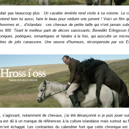
idait pas beaucoup plus :
Un cavalier émérite rend visite à sa voisine. Le 
entend bien lui aussi, faire le beau pour séduire une jument ! Voici un film q
 d’hommes et… d’islandais : ces chevaux de petite taille qui n’ont jamais su
s 900. Tirant le meilleur parti de décors saisissants, Benedikt Erlingsson l
ironiques, poétiques, romantiques et fatales à la fois, qui ausculte un mic
rettes de jolis canassons. Une oeuvre d’humeurs, récompensée par six E
et, s’agissant, notamment de chevaux, j’ai été désarçonné si je puis jouer sur
a est dû à un manque de références à la culture islandaise mais surtout au 
 m’ont échappé. Les contraintes du calendrier font que cette chronique est 