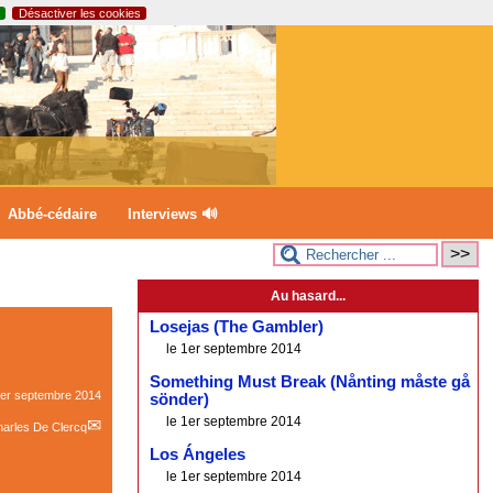
Désactiver les cookies
Abbé-cédaire
Interviews 🔊
Au hasard...
Losejas (The Gambler)
le 1er septembre 2014
Something Must Break (Nånting måste gå
er septembre 2014
sönder)
le 1er septembre 2014
arles De Clercq
Los Ángeles
le 1er septembre 2014