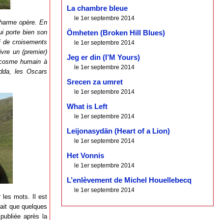
La chambre bleue
le 1er septembre 2014
charme opère. En
ui porte bien son
Ömheten (Broken Hill Blues)
bi de croisements
le 1er septembre 2014
ivre un (premier)
Jeg er din (I’M Yours)
rocosme humain à
le 1er septembre 2014
dda, les Oscars
Srecen za umret
le 1er septembre 2014
What is Left
le 1er septembre 2014
Leijonasydän (Heart of a Lion)
le 1er septembre 2014
Het Vonnis
le 1er septembre 2014
L’enlèvement de Michel Houellebecq
le 1er septembre 2014
 les mots. Il est
fait que quelques
publiée après la