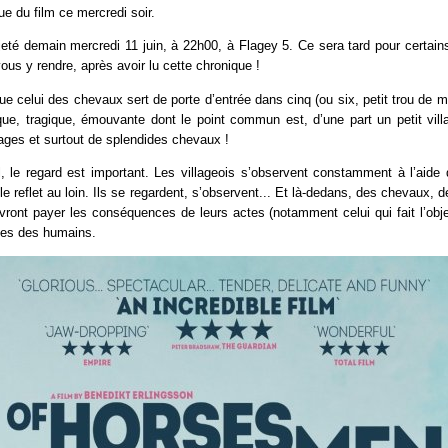
ue du film ce mercredi soir.
jeté demain mercredi 11 juin, à 22h00, à Flagey 5. Ce sera tard pour certain
ous y rendre, après avoir lu cette chronique !
que celui des chevaux sert de porte d’entrée dans cinq (ou six, petit trou de m
que, tragique, émouvante dont le point commun est, d’une part un petit vill
ages et surtout de splendides chevaux !
l, le regard est important. Les villageois s’observent constamment à l’aide
r le reflet au loin. Ils se regardent, s’observent... Et là-dedans, des chevaux
vront payer les conséquences de leurs actes (notamment celui qui fait l’obje
les des humains.