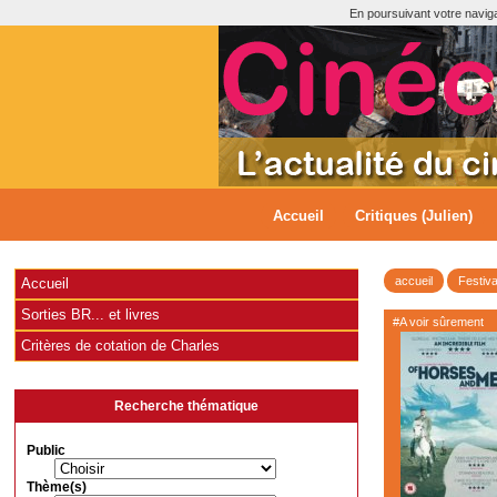
En poursuivant votre navigat
Accueil
Critiques (Julien)
accueil
Festiva
Accueil
Sorties BR... et livres
#A voir sûrement
Critères de cotation de Charles
Recherche thématique
Public
Thème(s)