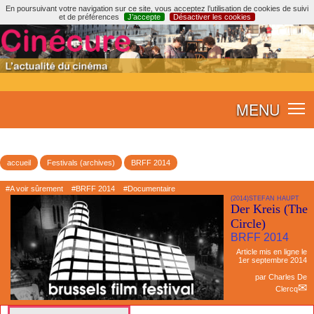
En poursuivant votre navigation sur ce site, vous acceptez l’utilisation de cookies de suivi
et de préférences
J’accepte
Désactiver les cookies
MENU
accueil
Festivals (archives)
BRFF 2014
#A voir sûrement
#BRFF 2014
#Documentaire
(2014)STEFAN HAUPT
Der Kreis (The
Circle)
BRFF 2014
Article mis en ligne le
1er septembre 2014
par
Charles De
Clercq