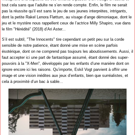
tout cela sans que l’adulte ne s’en rende compte. Enfin, le film ne serait
pas la réussite qu’il est sans le jeu de ses jeunes interprètes, intrigants,
dont la petite Rakel Lenora Fløttum, au visage d’ange démoniaque, dont le
jeu et le mystère nous rappellent ceux de l’actrice Milly Shapiro, vue dans
le film "Hérédité" (2018) d’Ari Aster...
S’il est subtil, "The Innocents" tire cependant un petit peu sur la corde
sensible de notre patience, étant donné une mise en scène parfois
ésotérique, dont on ne comprend pas toujours les aboutissements. Aussi, il
faut accepter ici une part de fantastique assumé, étant donné des super-
pouvoirs à la "X-Men", développés par les enfants d’une manière dont on
ignore encore ici les raisons. Qu’importe, Eskil Vogt parvient à offrir une
image et une vision inédites aux jeux d’enfants, bien que surréalistes, et
cela à proximité d’un bac à sable...