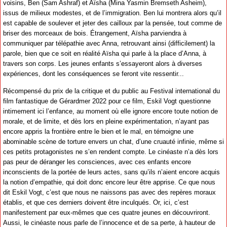
voisins, Ben (Sam Ashraf) et Aïsha (Mina Yasmin Bremseth Asheim),
issus de milieux modestes, et de l’immigration. Ben lui montrera alors qu’il
est capable de soulever et jeter des cailloux par la pensée, tout comme de
briser des morceaux de bois. Étrangement, Aïsha parviendra à
communiquer par télépathie avec Anna, retrouvant ainsi (difficilement) la
parole, bien que ce soit en réalité Aïsha qui parle à la place d’Anna, à
travers son corps. Les jeunes enfants s’essayeront alors à diverses
expériences, dont les conséquences se feront vite ressentir...
Récompensé du prix de la critique et du public au Festival international du
film fantastique de Gérardmer 2022 pour ce film, Eskil Vogt questionne
intimement ici l’enfance, au moment où elle ignore encore toute notion de
morale, et de limite, et dès lors en pleine expérimentation, n’ayant pas
encore appris la frontière entre le bien et le mal, en témoigne une
abominable scène de torture envers un chat, d’une cruauté infinie, même si
ces petits protagonistes ne s’en rendent compte. Le cinéaste n’a dès lors
pas peur de déranger les consciences, avec ces enfants encore
inconscients de la portée de leurs actes, sans qu’ils n’aient encore acquis
la notion d’empathie, qui doit donc encore leur être apprise. Ce que nous
dit Eskil Vogt, c’est que nous ne naissons pas avec des repères moraux
établis, et que ces derniers doivent être inculqués. Or, ici, c’est
manifestement par eux-mêmes que ces quatre jeunes en découvriront.
Aussi, le cinéaste nous parle de l’innocence et de sa perte, à hauteur de