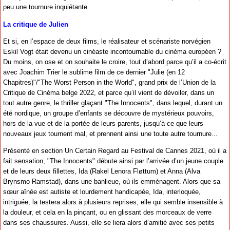
peu une tournure inquiétante.
La critique de Julien
Et si, en l’espace de deux films, le réalisateur et scénariste norvégien
Eskil Vogt était devenu un cinéaste incontournable du cinéma européen ?
Du moins, on ose et on souhaite le croire, tout d’abord parce qu’il a co-écrit
avec Joachim Trier le sublime film de ce dernier "Julie (en 12
Chapitres)"/"The Worst Person in the World", grand prix de l’Union de la
Critique de Cinéma belge 2022, et parce qu’il vient de dévoiler, dans un
tout autre genre, le thriller glaçant "The Innocents", dans lequel, durant un
été nordique, un groupe d’enfants se découvre de mystérieux pouvoirs,
hors de la vue et de la portée de leurs parents, jusqu’à ce que leurs
nouveaux jeux tournent mal, et prennent ainsi une toute autre tournure...
Présenté en section Un Certain Regard au Festival de Cannes 2021, où il a
fait sensation, "The Innocents" débute ainsi par l’arrivée d’un jeune couple
et de leurs deux fillettes, Ida (Rakel Lenora Fløttum) et Anna (Alva
Brynsmo Ramstad), dans une banlieue, où ils emménagent. Alors que sa
sœur aînée est autiste et lourdement handicapée, Ida, interloquée,
intriguée, la testera alors à plusieurs reprises, elle qui semble insensible à
la douleur, et cela en la pinçant, ou en glissant des morceaux de verre
dans ses chaussures. Aussi, elle se liera alors d’amitié avec ses petits