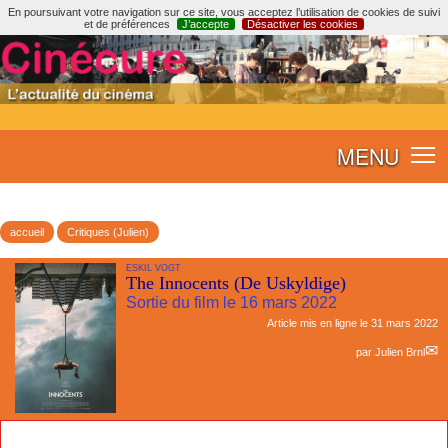
En poursuivant votre navigation sur ce site, vous acceptez l’utilisation de cookies de suivi
et de préférences
J’accepte
Désactiver les cookies
MENU
accueil
Critiques (Julien)
ESKIL VOGT
The Innocents (De Uskyldige)
Sortie du film le 16 mars 2022
Article mis en ligne le
31 mars 2022
par
Julien Brnl