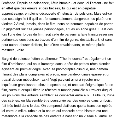
l’enfance. Depuis sa naissance, l’être humain - et donc ici l’enfant - ne fait
en effet que des erreurs et des bêtises, lui qui est en perpétuel
apprentissage, en pleine découverte d’instincts, de pulsions. Mais est-ce
que cela signifie-t-il qu’il est fondamentalement dangereux, ou plutôt une
victime ? Ainsi, jamais, dans le film, nous ne sommes capables de porter
un jugement sur ces jeunes personnages, situés en zone grise. C’est dès
lors l’une des forces du film, soit celle de parvenir à faire transgresser ses
pertinentes questions au travers d’un film de genre, déstabilisant, et sans
pour autant abuser d’effets, loin d’être envahissants, et même plutôt
mesurés, voire .
Baigné de science-fiction et d’horreur, "The Innocents" est également un
film d’ambiance, qui nous immerge dans la tête de petites têtes blondes,
agissant au premier degré. Avec sa photographie clinique, une caméra
filmant des plans complexes et précis, une bande-originale épurée et un
travail du son méticuleux, Eskil Vogt parvient ainsi à injecter une
inquiétude grandissante chez le spectateur, et une part énigmatique à son
film, surtout lorsqu’il filme le ténébreux monde parallèle au travers duquel
les pouvoirs des enfants semblent se connecter entre eux. D’ailleurs, l’une
des scènes, où Ida semble être poursuivie par des ombres dans un bois,
fait très froid dans le dos. On comprend d’ailleurs que la transition opérée
ici entre le milieu urbain et la nature qui encercle cette histoire est une
métaphore à la capacité de ces enfants à passer d’un visage à l’autre, et