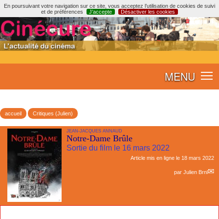
En poursuivant votre navigation sur ce site, vous acceptez l’utilisation de cookies de suivi
et de préférences
J’accepte
Désactiver les cookies
MENU
accueil
Critiques (Julien)
JEAN-JACQUES ANNAUD
Notre-Dame Brûle
Sortie du film le 16 mars 2022
Article mis en ligne le
18 mars 2022
par
Julien Brnl