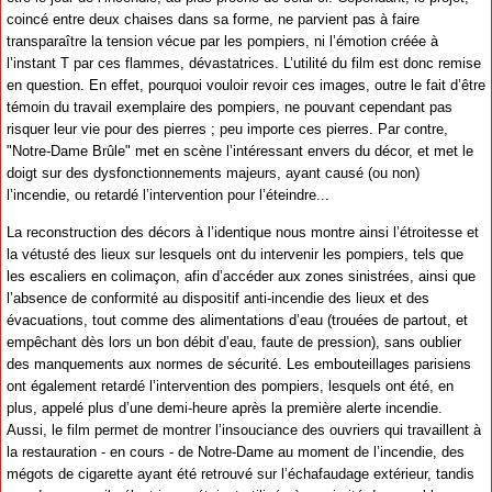
coincé entre deux chaises dans sa forme, ne parvient pas à faire
transparaître la tension vécue par les pompiers, ni l’émotion créée à
l’instant T par ces flammes, dévastatrices. L’utilité du film est donc remise
en question. En effet, pourquoi vouloir revoir ces images, outre le fait d’être
témoin du travail exemplaire des pompiers, ne pouvant cependant pas
risquer leur vie pour des pierres ; peu importe ces pierres. Par contre,
"Notre-Dame Brûle" met en scène l’intéressant envers du décor, et met le
doigt sur des dysfonctionnements majeurs, ayant causé (ou non)
l’incendie, ou retardé l’intervention pour l’éteindre...
La reconstruction des décors à l’identique nous montre ainsi l’étroitesse et
la vétusté des lieux sur lesquels ont du intervenir les pompiers, tels que
les escaliers en colimaçon, afin d’accéder aux zones sinistrées, ainsi que
l’absence de conformité au dispositif anti-incendie des lieux et des
évacuations, tout comme des alimentations d’eau (trouées de partout, et
empêchant dès lors un bon débit d’eau, faute de pression), sans oublier
des manquements aux normes de sécurité. Les embouteillages parisiens
ont également retardé l’intervention des pompiers, lesquels ont été, en
plus, appelé plus d’une demi-heure après la première alerte incendie.
Aussi, le film permet de montrer l’insouciance des ouvriers qui travaillent à
la restauration - en cours - de Notre-Dame au moment de l’incendie, des
mégots de cigarette ayant été retrouvé sur l’échafaudage extérieur, tandis