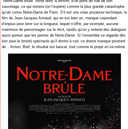
"Notre-Dame Brûle" invite donc à revivre, d’un point de vue de son
sauvetage, ce qui restera (on l’espère) comme la plus grande catastrophe
qu’ait connu Notre-Dame de Paris. S’il est une vraie prouesse technique, le
film de Jean-Jacques Annaud, qui en est bien un, manque cependant
d’enjeux pour tenir sur la longueur, lequel n’offre, par exemple, aucune
mainmise de personnages sur le récit, tandis qu’on y entend des dialogues
aussi poreux que les pierres de Notre-Dame. Si l’ensemble se regarde dès
lors pour le (triste) spectacle qu’il donne à voir, ce drame manque pourtant
de... fiction. Bref, le résultat est bancal, tout comme le projet en lui-même.