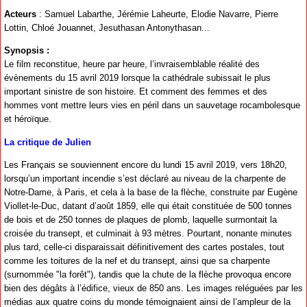
Acteurs
: Samuel Labarthe, Jérémie Laheurte, Elodie Navarre, Pierre
Lottin, Chloé Jouannet, Jesuthasan Antonythasan...
Synopsis :
Le film reconstitue, heure par heure, l’invraisemblable réalité des
évènements du 15 avril 2019 lorsque la cathédrale subissait le plus
important sinistre de son histoire. Et comment des femmes et des
hommes vont mettre leurs vies en péril dans un sauvetage rocambolesque
et héroïque.
La critique de Julien
Les Français se souviennent encore du lundi 15 avril 2019, vers 18h20,
lorsqu’un important incendie s’est déclaré au niveau de la charpente de
Notre-Dame, à Paris, et cela à la base de la flèche, construite par Eugène
Viollet-le-Duc, datant d’août 1859, elle qui était constituée de 500 tonnes
de bois et de 250 tonnes de plaques de plomb, laquelle surmontait la
croisée du transept, et culminait à 93 mètres. Pourtant, nonante minutes
plus tard, celle-ci disparaissait définitivement des cartes postales, tout
comme les toitures de la nef et du transept, ainsi que sa charpente
(surnommée "la forêt"), tandis que la chute de la flèche provoqua encore
bien des dégâts à l’édifice, vieux de 850 ans. Les images reléguées par les
médias aux quatre coins du monde témoignaient ainsi de l’ampleur de la