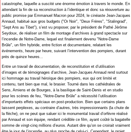
catastrophe, laquelle a suscité une énorme émotion à travers le monde. En
attendant la fin de sa reconstruction à l’identique et donc sa réouverture au
public promise par Emmanuel Macron pour 2024, le cinéaste Jean-Jacques
Annaud, habitué aux gros budgets ("Or Noir", "Deux Frères", "Stalingrad",
"Sept Ans au Tibet"), s’est vu proposer, par le président de Pathé Jérôme
Seydoux, de réaliser un film de montage d’archives à grand spectacle sur
l’incendie de Notre-Dame, lequel est finalement devenu "Notre-Dame
Brûle", un film hybride, entre fiction et documentaire, relatant les
événements, heure par heure, suivant l’intervention des pompiers, durant
près de quinze heures...
Entre un travail de documentation, de reconstitution et d’utilisation
d’images et de témoignages d’archive, Jean-Jacques Annaud rend surtout
ici hommage au travail héroïque des pompiers, eux qui ont limité et
contenu, tant bien que mal, le brasier. Tourné dans les cathédrales de
Sens, Amiens et de Bourges, à la basilique de Saint-Denis et en studio
pour les scènes de feu, "Notre-Dame Brûle" a nécessité l’utilisation
d’importants effets spéciaux en post-production. Bien que certains plans
laissent perplexes, au contraire d’autres, très impressionnants (la chute de
la flèche), on ne peut que saluer ici le monumental travail d’orfèvre réalisé
par Annaud et son équipe, rendant crédible ce film, ayant coûté la bagatelle
somme de vingt-cinq millions d’euros. Autant dire qu’on se croirait vraiment
être le jour de l’incendie, au plus proche de celui-ci. Cependant, le projet,