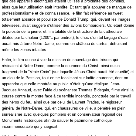
que des appareils électriques étaient utilisés à proximité des combles,
alors que leur utilisation était interdite. Et tant qu’à appuyer ce manque de
professionnalisme et de connaissance, le film fait référence au tweet
totalement absurde et populiste de Donald Trump, qui, devant les images
télévisées, avait suggéré d’utiliser des avions bombardiers. Or, étant donné
la porosité de la pierre, et l’instabilité de la structure de la cathédrale
dilatée par la chaleur (1200°c par endroit), le choc d’un tel largage d’eau
aurait mis à terre Notre-Dame, comme un château de cartes, détruisant
même les zones intactes.
Enfin, le film donne à voir la mission de sauvetage des trésors qui
résidaient à Notre-Dame, comme la couronne du Christ, ainsi qu’un
fragment de la "Vraie Croix" (sur laquelle Jésus-Christ aurait été crucifié) et
un clou de la Passion, tout en se focalisant sur ladite couronne, dont on
apprendra que celle montrée au public n’était qu’une réplique. Jean-
Jacques Annaud, avec l’aide du scénariste Thomas Bidegain, filme ainsi la
course contre la montre face à ce terrible incendie, ponctuée par le travail
des héros du feu, ainsi que par celui de Laurent Prades, le régisseur
général de Notre-Dame, qui, en chaussures de ville, a pénétré en plein
surréalisme avec quelques pompiers et un conservateur régional des
Monuments historiques afin de sauver le patrimoine catholique
incommensurable qui y siégeait.