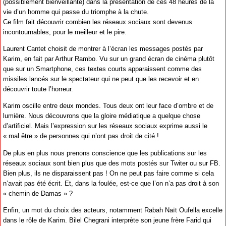
(possiblement bienveillante) dans la présentation de ces 48 heures de la
vie d’un homme qui passe du triomphe à la chute.
Ce film fait découvrir combien les réseaux sociaux sont devenus
incontournables, pour le meilleur et le pire.
Laurent Cantet choisit de montrer à l’écran les messages postés par
Karim, en fait par Arthur Rambo. Vu sur un grand écran de cinéma plutôt
que sur un Smartphone, ces textes courts apparaissent comme des
missiles lancés sur le spectateur qui ne peut que les recevoir et en
découvrir toute l’horreur.
Karim oscille entre deux mondes. Tous deux ont leur face d’ombre et de
lumière. Nous découvrons que la gloire médiatique a quelque chose
d’artificiel. Mais l’expression sur les réseaux sociaux exprime aussi le
« mal être » de personnes qui n’ont pas droit de cité !
De plus en plus nous prenons conscience que les publications sur les
réseaux sociaux sont bien plus que des mots postés sur Twiter ou sur FB.
Bien plus, ils ne disparaissent pas ! On ne peut pas faire comme si cela
n’avait pas été écrit. Et, dans la foulée, est-ce que l’on n’a pas droit à son
« chemin de Damas » ?
Enfin, un mot du choix des acteurs, notamment Rabah Naït Oufella excelle
dans le rôle de Karim. Bilel Chegrani interprète son jeune frère Farid qui