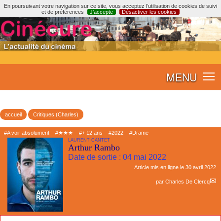
En poursuivant votre navigation sur ce site, vous acceptez l’utilisation de cookies de suivi
et de préférences
J’accepte
Désactiver les cookies
MENU
accueil
Critiques (Charles)
#A voir absolument
#★★★
#+ 12 ans
#2022
#Drame
LAURENT CANTET
Arthur Rambo
Date de sortie : 04 mai 2022
Article mis en ligne le
30 avril 2022
par
Charles De Clercq