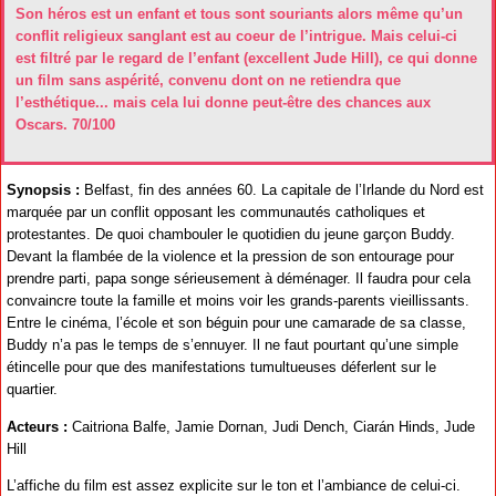
Son héros est un enfant et tous sont souriants alors même qu’un
conflit religieux sanglant est au coeur de l’intrigue. Mais celui-ci
est filtré par le regard de l’enfant (excellent Jude Hill), ce qui donne
un film sans aspérité, convenu dont on ne retiendra que
l’esthétique... mais cela lui donne peut-être des chances aux
Oscars. 70/100
Synopsis :
Belfast, fin des années 60. La capitale de l’Irlande du Nord est
marquée par un conflit opposant les communautés catholiques et
protestantes. De quoi chambouler le quotidien du jeune garçon Buddy.
Devant la flambée de la violence et la pression de son entourage pour
prendre parti, papa songe sérieusement à déménager. Il faudra pour cela
convaincre toute la famille et moins voir les grands-parents vieillissants.
Entre le cinéma, l’école et son béguin pour une camarade de sa classe,
Buddy n’a pas le temps de s’ennuyer. Il ne faut pourtant qu’une simple
étincelle pour que des manifestations tumultueuses déferlent sur le
quartier.
Acteurs :
Caitriona Balfe, Jamie Dornan, Judi Dench, Ciarán Hinds, Jude
Hill
L’affiche du film est assez explicite sur le ton et l’ambiance de celui-ci.