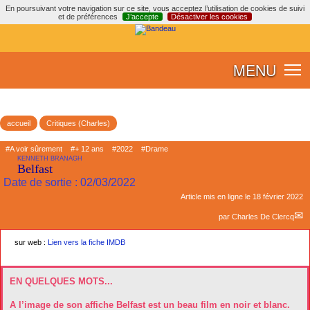
En poursuivant votre navigation sur ce site, vous acceptez l’utilisation de cookies de suivi
et de préférences
J’accepte
Désactiver les cookies
MENU
accueil
Critiques (Charles)
#A voir sûrement
#+ 12 ans
#2022
#Drame
KENNETH BRANAGH
Belfast
Date de sortie : 02/03/2022
Article mis en ligne le
18 février 2022
par
Charles De Clercq
sur web :
Lien vers la fiche IMDB
EN QUELQUES MOTS...
A l’image de son affiche Belfast est un beau film en noir et blanc.