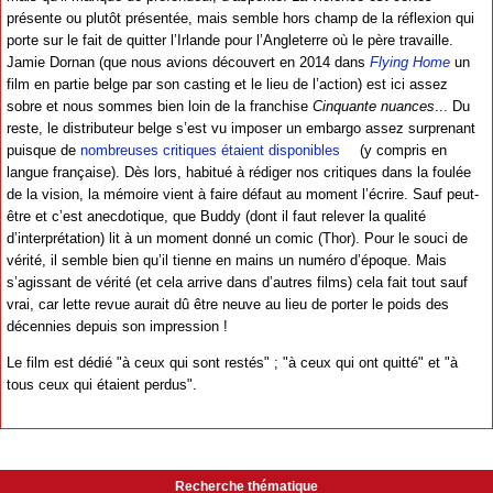
présente ou plutôt présentée, mais semble hors champ de la réflexion qui
porte sur le fait de quitter l’Irlande pour l’Angleterre où le père travaille.
Jamie Dornan (que nous avions découvert en 2014 dans
Flying Home
un
film en partie belge par son casting et le lieu de l’action) est ici assez
sobre et nous sommes bien loin de la franchise
Cinquante nuances
... Du
reste, le distributeur belge s’est vu imposer un embargo assez surprenant
puisque de
nombreuses critiques étaient disponibles
(y compris en
langue française). Dès lors, habitué à rédiger nos critiques dans la foulée
de la vision, la mémoire vient à faire défaut au moment l’écrire. Sauf peut-
être et c’est anecdotique, que Buddy (dont il faut relever la qualité
d’interprétation) lit à un moment donné un comic (Thor). Pour le souci de
vérité, il semble bien qu’il tienne en mains un numéro d’époque. Mais
s’agissant de vérité (et cela arrive dans d’autres films) cela fait tout sauf
vrai, car lette revue aurait dû être neuve au lieu de porter le poids des
décennies depuis son impression !
Le film est dédié "à ceux qui sont restés" ; "à ceux qui ont quitté" et "à
tous ceux qui étaient perdus".
Recherche thématique