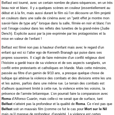
Belfast est tourné, avec un certain nombre de plans-séquences, en un très
beau noir et blanc. Il y a quelques scènes en couleur (essentiellement au
début et à la fin, mais aussi durant le film où l’on découvre un film projeté
en couleurs dans une salle de cinéma avec un "petit effet je montre mon
savoir-faire de type
arty
" lorsque dans la salle, filmée en noir et blanc l’on
voit l’image couleur dans les reflets des lunettes de la grand-mère (Judie
Dench). Explicite aussi par la joie exprimée par les protagonistes et la
mise en valeur de l’enfant !
Belfast est filmé non pas à hauteur d’enfant mais avec le regard d’un
enfant qui est ici l’alter ego de Kenneth Branagh qui puise dans ses
propres souvenirs. Il s’agit de faire mémoire d’un conflit religieux dont
l’histoire a gardé trace de sa violence et de ses aspects sanglants, un
conflit entre protestants et catholiques en Irlande. Mais cette mémoire,
passée au filtre d’un gamin de 9/10 ans, a presque quelque chose de
ludique qui atténue la violence des combats et des divisions entre les uns
et les autres, parfois dans une même rue. Le terrain des combats est
d’ailleurs quasiment limité à cette rue, la violence entre les voisins, la
présence de l’armée britannique. L’on pourrait faire la comparaison avec
Roma
d’Alfonso Cuarón, mais celle-ci ne serait que de surface, tant
Belfast
n’atteint pas la profondeur et la qualité de
Roma
. Ce n’est pas que
Belfast
soit un mauvais film (comme ce fut le cas pour
Mort sur le Nil
mais qu’il manque de profondeur, d’aspérité. La violence est certes