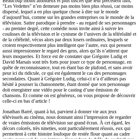
Beaucoup moins ambitieux et plus discret que leur précédent film,
"Les Vedettes" n’en demeure pas moins bien plus réussi, car moins
dispersé, lequel a en plus quelque chose à dire sur le monde
d’aujourd’hui, comme sur les grandes entreprises ou le monde de la
télévision. Satire parodique à prendre - au regard de ses personnages
- au premier degré, cette comédie nous invite ainsi à suivre les
coulisses de la télévision et le cynisme de l’univers de la téléréalité et
de la célébrité, vécus alors par deux losers ordinaires, lesquels se
croient respectivement plus intelligent que l’autre, eux qui pensent
aussi impressionner le regard des gens, alors qu’ils n’attirent que
leurs moqueries. Et force est de constater que Grégoire Ludig et
David Marsais sont très forts pour jouer ce type de personnage, en
quête de reconnaissance, tout en étant bas de plafond, et sans avoir
peur ici du ridicule, ce qui est également le cas des personnages
secondaires. Quant à Grégoire Ludig, celui-ci n’a d’ailleurs pas
hésité à pousser la chansonnette, étant donné que son personnage
doit enregistrer une vidéo pour le casting d’une émission de
chansons. Et comme on est généreux, on vous propose de découvrir
celle-ci en bas d’article !
Jonathan Barré, quant à lui, parvient à donner vie aux jeux
télévisuels au cinéma, nous donnant ainsi l’impression de regarder
de vraies émissions de télévision sur grand écran. À cet égard, les
décors colorés, très nineties, sont particulièrement réussis, eux qui
permettent à cette histoire loufoque de restée floue quant au cadre