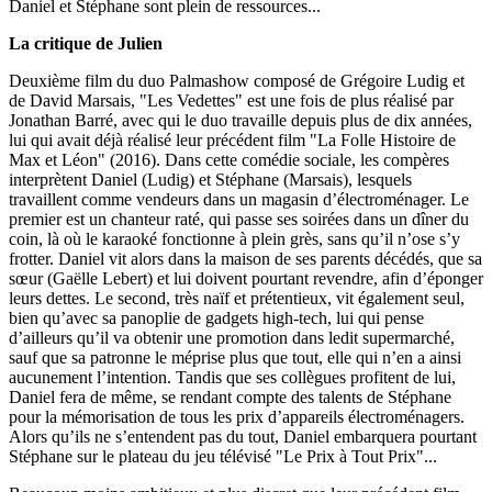
Daniel et Stéphane sont plein de ressources...
La critique de Julien
Deuxième film du duo Palmashow composé de Grégoire Ludig et
de David Marsais, "Les Vedettes" est une fois de plus réalisé par
Jonathan Barré, avec qui le duo travaille depuis plus de dix années,
lui qui avait déjà réalisé leur précédent film "La Folle Histoire de
Max et Léon" (2016). Dans cette comédie sociale, les compères
interprètent Daniel (Ludig) et Stéphane (Marsais), lesquels
travaillent comme vendeurs dans un magasin d’électroménager. Le
premier est un chanteur raté, qui passe ses soirées dans un dîner du
coin, là où le karaoké fonctionne à plein grès, sans qu’il n’ose s’y
frotter. Daniel vit alors dans la maison de ses parents décédés, que sa
sœur (Gaëlle Lebert) et lui doivent pourtant revendre, afin d’éponger
leurs dettes. Le second, très naïf et prétentieux, vit également seul,
bien qu’avec sa panoplie de gadgets high-tech, lui qui pense
d’ailleurs qu’il va obtenir une promotion dans ledit supermarché,
sauf que sa patronne le méprise plus que tout, elle qui n’en a ainsi
aucunement l’intention. Tandis que ses collègues profitent de lui,
Daniel fera de même, se rendant compte des talents de Stéphane
pour la mémorisation de tous les prix d’appareils électroménagers.
Alors qu’ils ne s’entendent pas du tout, Daniel embarquera pourtant
Stéphane sur le plateau du jeu télévisé "Le Prix à Tout Prix"...