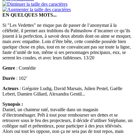
EN QUELQUES MOTS...
Si "Les Vedettes" ne risque pas de passer de l’anonymat à la
célébrité, il permet aux trublions du Palmashow d’incarner ce qu’ils
jouent à la perfection, à savoir deux abrutis dont on aime se moquer,
mais avec empathie. Loin d’être bête, cette comédie possède bien
quelque chose en plus, tout en ne convaincant pas sur toute la ligne,
faute d’unité de ton, même si ses personnages principaux, eux, se
serrent les coudes, et avec leurs faiblesses. 13/20
Genre
: Comédie
Durée
: 102’
Acteurs
: Grégoire Ludig, David Marsais, Julien Pestel, Gaëlle
Lebert, Damien Gillard, Alexandra Gentil...
Synopsis :
Daniel, un chanteur raté, travaille dans un magasin
d’électroménager. Prêt à tout pour rembourser ses dettes et se
retrouver sous le feu des projecteurs, il décide d’utiliser Stéphane, un
collègue naïf et prétentieux, pour participer à des jeux télévisés.
Alors oui tout les oppose, non ça ne sera pas de tout repos, mais