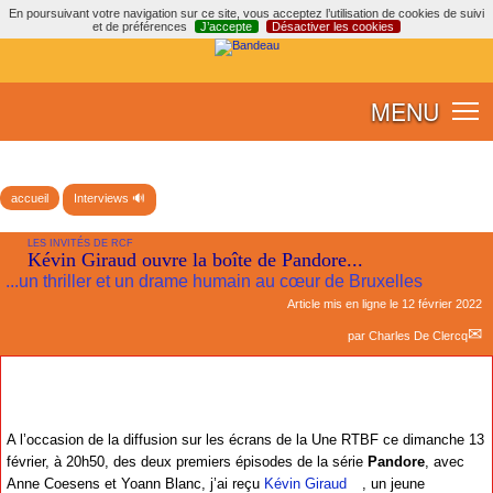
En poursuivant votre navigation sur ce site, vous acceptez l’utilisation de cookies de suivi
et de préférences
J’accepte
Désactiver les cookies
MENU
accueil
Interviews 🔊
LES INVITÉS DE RCF
Kévin Giraud ouvre la boîte de Pandore...
...un thriller et un drame humain au cœur de Bruxelles
Article mis en ligne le
12 février 2022
par
Charles De Clercq
A l’occasion de la diffusion sur les écrans de la Une RTBF ce dimanche 13
février, à 20h50, des deux premiers épisodes de la série
Pandore
, avec
Anne Coesens et Yoann Blanc, j’ai reçu
Kévin Giraud
, un jeune