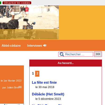
Désactiver les cookies
Abbé-cédaire
Interviews 🔊
Au hasard...
1
2
e le
1er février 2022
La fête est finie
le 30 mai 2018
par
Julien Brnl
Débâcle (Het Smelt)
le 5 décembre 2023