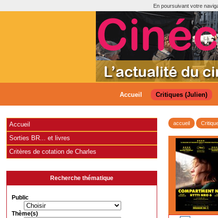
En poursuivant votre navigat
Accueil
Critiques (Julien)
accueil
Critiqu
Accueil
Sorties BR... et livres
Critères de cotation de Charles
Recherche thématique
Public
Thème(s)