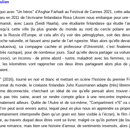
Julien
quo avec "Un héros" d’Asghar Farhadi au Festival de Cannes 2021, cette ada
u en 2011 de l’écrivaine finlandaise Rosa Liksom nous embarque pour une vi
nsk, avec Laura (Seidi Haarla), une étudiante finlandaise qui étudie l’ar
jusqu’à cette ville (la plus grande du monde au nord du cercle polaire arc
de la Russie d’Europe, et cela afin d’y voir des pétroglyphes, soit des des
che naturelle, et faisant ainsi partie de l’art rupestre. Mais alors qu’elle deva
roukarova), sa compagne cachée et professeur d’Université, c’est finaleme
 (très rustique), pour de nombreux jours. Sauf qu’elle devra partager sa voitu
issov), un inconnu - de prime abord - rustre, maladroit avec les femmes, sol
, les kilomètres vont rapprocher ces deux êtres partageant alors plus d
aient...
" (2016), tourné en noir et blanc et mettant en scène l’histoire du premier F
nnat du monde, le cinéaste finlandais Juho Kuosmanen adapte (très) librem
me déconnectée, cherchant un idéal de vie qu’elle pensait alors trouver 
 pas très saine, avant se rendre compte grâce à une rencontre imprévue
finalement ailleurs. Quête de l’Autre et de soi-même, "Compartment n°6" va
l’on peut avoir envers autrui, lequel peut en plus nous en apprendre sa prop
ntairement intemporelle (bien qu’un grain est bien visible à l’écran), le film 
e, au travers duquel deux êtres vont se livrer, malgré ce qu’ils portent (de lo
 une romance, mais bien une histoire d’amour, de sentiments insensés, alors (