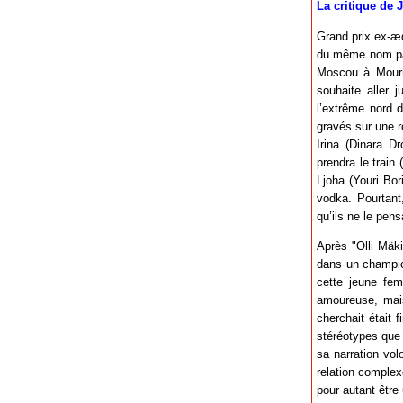
La critique de 
Grand prix ex-æ
du même nom par
Moscou à Mourma
souhaite aller 
l’extrême nord 
gravés sur une ro
Irina (Dinara D
prendra le train
Ljoha (Youri Bor
vodka. Pourtant
qu’ils ne le pens
Après "Olli Mäki
dans un champio
cette jeune fem
amoureuse, mais
cherchait était 
stéréotypes que 
sa narration volo
relation complex
pour autant être