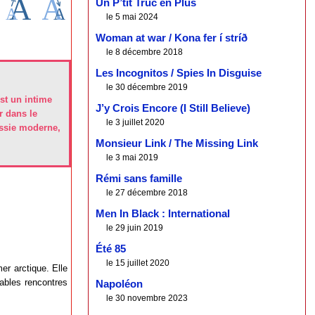
Un P’tit Truc en Plus
le 5 mai 2024
Woman at war / Kona fer í stríð
le 8 décembre 2018
Les Incognitos / Spies In Disguise
le 30 décembre 2019
est un intime
J’y Crois Encore (I Still Believe)
r dans le
le 3 juillet 2020
ussie moderne,
Monsieur Link / The Missing Link
le 3 mai 2019
Rémi sans famille
le 27 décembre 2018
Men In Black : International
le 29 juin 2019
Été 85
le 15 juillet 2020
er arctique. Elle
bables rencontres
Napoléon
le 30 novembre 2023