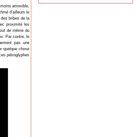
 moins amovible,
hmé d’ailleurs le
 des bribes de la
ec proximité les
t tout de même du
s. Par contre, le
quement pas une
er quelque chose
 ces pétroglyphes