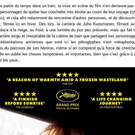
re partie du temps dans un train, la mise en scène du film n’en demeure pas
personnages de quitter leur couchette très étroite au cours de leur voyage (ryt
ess), et cela afin notamment de rencontrer d’autres personnes, et de découvrir
, filmée ici en hiver. Dès lors, la caméra de Juho Kuosmanen, filmant av
place à la neige, au froid, à une lumière du jour peu présente, mais qui fai
actère exigu et irrespirable de la cabine de train que partagent ses personnage
présentations anciennes que sont ici les pétroglyphes n’est métaphori
vis du parcours de son héroïne, même si on comprend qu’à force de cherch
le en oublie les choses temporaires, et importantes, bien que c’est grâce à
ir les yeux...