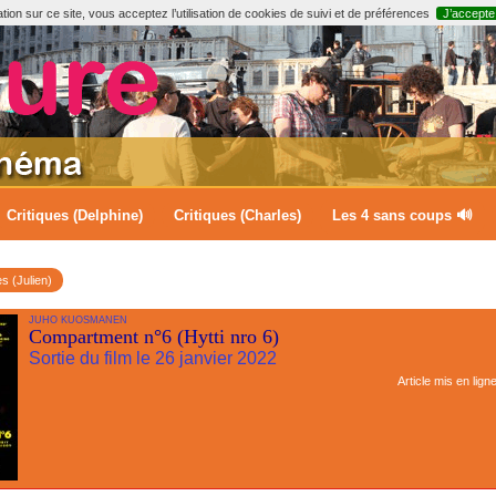
ion sur ce site, vous acceptez l’utilisation de cookies de suivi et de préférences
J’accepte
Critiques (Delphine)
Critiques (Charles)
Les 4 sans coups 🔊
es (Julien)
JUHO KUOSMANEN
Compartment n°6 (Hytti nro 6)
Sortie du film le 26 janvier 2022
Article mis en lign