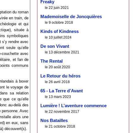
Freaky
le 22 juin 2021
ptation du roman
Mademoiselle de Joncquières
rée en train, de
le 9 octobre 2018
chéologie et qui
tique), située à
Kinds of Kindness
sins symboliques
le 10 juillet 2024
it s’y rendre avec
De son Vivant
nt seule qu’elle
le 13 décembre 2021
re-couchette avec
itaire, et fan de
The Rental
e points communs
le 20 août 2020
Le Retour du héros
inlandais à boxer
le 26 avril 2018
ent le voyage de
65 - La Terre d’Avant
dans sa relation
le 13 mars 2023
 que ce qu’elle
 donc au-delà des
Lumière ! L’aventure commence
re personne. Avec
le 22 novembre 2017
installe alors une
Nos Batailles
urd) en eux, sans
le 21 octobre 2018
à) découvert(s).