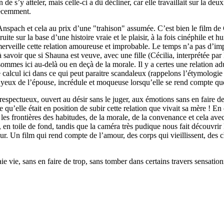
 s’y atteler, mais celle-ci a dû décliner, car elle travaillait sur la de
récemment.
ig Anspach et cela au prix d’une "trahison" assumée. C’est bien le film d
uite sur la base d’une histoire vraie et le plaisir, à la fois cinéphile et h
erveille cette relation amoureuse et improbable. Le temps n’a pas d’imp
à savoir que si Shauna est veuve, avec une fille (Cécilia, interprétée par
ommes ici au-delà ou en deçà de la morale. Il y a certes une relation 
de calcul ici dans ce qui peut paraitre scandaleux (rappelons l’étymologi
eux de l’épouse, incrédule et moqueuse lorsqu’elle se rend compte que s
espectueux, ouvert au désir sans le juger, aux émotions sans en faire de
qu’elle était en position de subir cette relation que vivait sa mère ! E
 frontières des habitudes, de la morale, de la convenance et cela avec 
, en toile de fond, tandis que la caméra très pudique nous fait découvr
r. Un film qui rend compte de l’amour, des corps qui vieillissent, des c
ie vie, sans en faire de trop, sans tomber dans certains travers sensatio