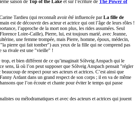
uxième saison de
Top of the Lake
et sur l’écriture de
The Power of
e Carine Tardieu (qui reconnaît avoir été influencée par
La fille de
umain est de découvrir des acteur et actrice qui ont l’âge de leurs rôles !
ortance, l’approche de la mort non plus, les rides assumées. Seul
 Florence Loire-Caille), Pierre, lui, est toujours marié, avec Jeanne,
adultérine, une femme trompée, mais Pierre, homme, époux, médecin,
e "la pierre qui fait tomber") aux yeux de la fille qui ne comprend pas
a rivale est une "vieille" !
 trop, et bien différent de ce qu’imaginait Sólveig Anspach qui le
n ce sens, là où l’on peut supposer que Sólveig Anspach pensait "régler
beaucoup de respect pour ses acteurs et actrices. C’est ainsi que
ir Fanny Ardant dans un grand respect de son corps ; il en va de même
hansons que l’on écoute et chante pour éviter le temps qui passe
nnalistes ou mélodramatiques et avec des acteurs et actrices qui jouent