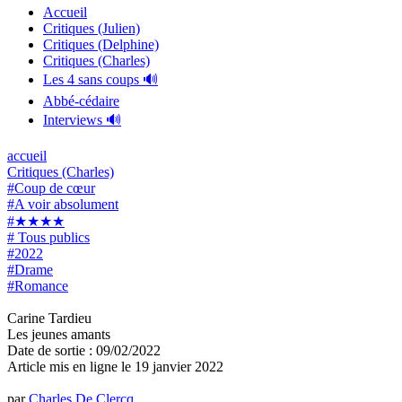
Accueil
Critiques (Julien)
Critiques (Delphine)
Critiques (Charles)
Les 4 sans coups 🔊
Abbé-cédaire
Interviews 🔊
accueil
Critiques (Charles)
#Coup de cœur
#A voir absolument
#★★★★
# Tous publics
#2022
#Drame
#Romance
Carine Tardieu
Les jeunes amants
Date de sortie : 09/02/2022
Article mis en ligne le
19 janvier 2022
par
Charles De Clercq