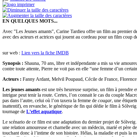
EN QUELQUES MOTS...
Avec "Les Jeunes amants", Carine Tardieu offre un film au premier degr
avec des acteurs et actrices qui jouent au cordeau pour un film coup d
sur web :
Lien vers la fiche IMDB
Synopsis :
Shauna, 70 ans, libre et indépendante a mis sa vie amoureuse
contre toute attente, Pierre ne voit pas en elle “une femme d’un certai
Acteurs :
Fanny Ardant, Melvil Poupaud, Cécile de France, Florence
Les jeunes amants
est une très heureuse surprise, un film à prendre 
intrigue peut tenir la route. Certes, l’on connait le cas du couple Mac
pas dans l’autre, celui où l’on taxera la femme de
cougar
, une étiquet
inattentif), en revanche, le générique de fin qui dédie le film à Sólvei
tournage de
L’effet aquatique
.
Le scénario de ce film est une adaptation du dernier projet de Sólveig A
une relation amoureuse et charnelle avec un médecin, marié et père de
touchant donc à l’intime de son histoire. Hélas, la maladie et puis la m