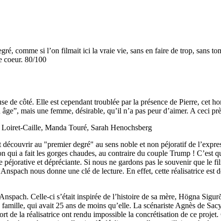
é, comme si l’on filmait ici la vraie vie, sans en faire de trop, sans t
e coeur. 80/100
 de côté. Elle est cependant troublée par la présence de Pierre, cet hom
n âge”, mais une femme, désirable, qu’il n’a pas peur d’aimer. A ceci près
 Loiret-Caille, Manda Touré, Sarah Henochsberg
et découvrir au "premier degré" au sens noble et non péjoratif de l’exp
ron qui a fait les gorges chaudes, au contraire du couple Trump ! C’est 
te péjorative et dépréciante. Si nous ne gardons pas le souvenir que le f
g Anspach nous donne une clé de lecture. En effet, cette réalisatrice est
nspach. Celle-ci s’était inspirée de l’histoire de sa mère, Högna Sigurða
 famille, qui avait 25 ans de moins qu’elle. La scénariste Agnès de Sacy
ort de la réalisatrice ont rendu impossible la concrétisation de ce projet