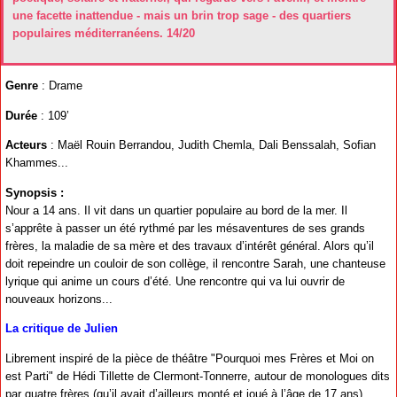
une facette inattendue - mais un brin trop sage - des quartiers
populaires méditerranéens. 14/20
Genre
: Drame
Durée
: 109’
Acteurs
: Maël Rouin Berrandou, Judith Chemla, Dali Benssalah, Sofian
Khammes...
Synopsis :
Nour a 14 ans. Il vit dans un quartier populaire au bord de la mer. Il
s’apprête à passer un été rythmé par les mésaventures de ses grands
frères, la maladie de sa mère et des travaux d’intérêt général. Alors qu’il
doit repeindre un couloir de son collège, il rencontre Sarah, une chanteuse
lyrique qui anime un cours d’été. Une rencontre qui va lui ouvrir de
nouveaux horizons...
La critique de Julien
Librement inspiré de la pièce de théâtre "Pourquoi mes Frères et Moi on
est Parti" de Hédi Tillette de Clermont-Tonnerre, autour de monologues dits
par quatre frères (qu’il avait d’ailleurs monté et joué à l’âge de 17 ans),