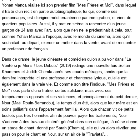
Yohan Manca réalise ici son premier film "Mes Frères et Moi", dans lequel
il traite d’un récit en partie autobiographique, lui qui, comme ses
personnages, est d’origine méditerranéenne par immigration, et vient de
quartiers populaires. Aussi, il y met en scène la rencontre d’un jeune
garçon de 14 ans avec l’art, alors que rien ne le prédestinait à cela, tout
comme Yohan Manca à l’époque, avec le monde du cinéma, alors qu’il
souhaitait, au départ, exercer un métier dans la vente, avant de rencontrer
un professeur de français...
Dans ce drame, le jeune cinéaste et comédien qu’on a pu voir dans "La
Vérité si je Mens ! Les Débuts" (2019) redirige une nouvelle fois Sofian
Khammes et Judith Chemla après ses courts-métrages, tandis que la
dernière interprète ici une professeur et chanteuse lyrique, qu’elle est
également dans la vraie vie. Et comme son titre l’indique, "Mes Frères et
Moi" nous parle d’une fratrie, certes solidaire, mais avec ses
tempéraments opposés et ses violences, et principalement du petit dernier,
Nour (Maël Rouin-Berrandou), le temps d’un été, alors que leur mère est en
soins palliatifs dans l’appartement familial. Alors que chacun vit de petits
boulots pas très honnêtes afin de pouvoir payer les traitements, Nour
s’adonne à des travaux d’intérêt général dans son collègue, là où se donne
un stage de chant, donné par Sarah (Chemla), elle qui va alors révéler une
passion pour le chant en Nour, sur un air de la "Traviata"...