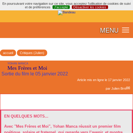
En poursuivant votre navigation sur ce site, vous acceptez l’utilisation de cookies de suivi
et de préférences
J’accepte
Désactiver les cookies
MENU
accueil
Critiques (Julien)
YOHAN MANCA
Mes Frères et Moi
Sortie du film le 05 janvier 2022
Article mis en ligne le
17 janvier 2022
par
Julien Brnl
EN QUELQUES MOTS...
Avec "Mes Frères et Moi", Yohan Manca réussit un premier film
poétique, solaire et fraternel, qui regarde vers l’avenir, et montre