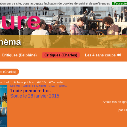
ion sur ce site, vous acceptez l’utilisation de cookies de suivi et de préférences
J’accepte
Critiques (Delphine)
Critiques (Charles)
Les 4 sans coups 🔊
es (Charles)
lm : bof !
# Tous publics
#2015
#Comédie
NOÉMIE SAGLIO ET MAXIME GOVARE (2015)
Toute première fois
Sortie le 28 janvier 2015
Article mis en lign
par
Ch