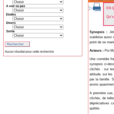
A voir ou pas
EN 
Etoiles
Qu’e
Divers
Sortie
Synopsis :
Jé
suédoise aussi d
point de se mar
Acteurs :
Pio Ma
Aucun résultat pour cette recherche
Une comédie fra
synopsis ci-des
clichés : sur l
attitude, sur le
par la famille.
avons quasiment 
A première vue,
clichés, de tell
dépréciatives c
quittés.