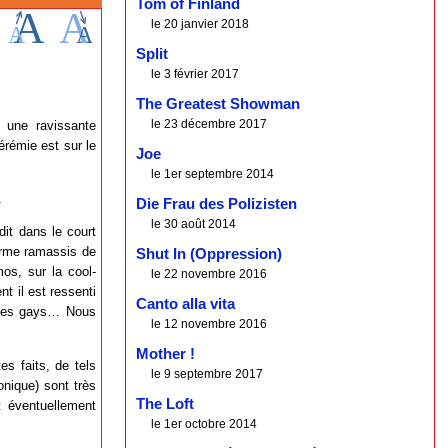
Tom of Finland
le 20 janvier 2018
Split
le 3 février 2017
The Greatest Showman
le 23 décembre 2017
 une ravissante
érémie est sur le
Joe
le 1er septembre 2014
.
Die Frau des Polizisten
le 30 août 2014
it dans le court
orme ramassis de
Shut In (Oppression)
os, sur la cool-
le 22 novembre 2016
t il est ressenti
Canto alla vita
istes gays… Nous
le 12 novembre 2016
Mother !
s faits, de tels
le 9 septembre 2017
onique) sont très
The Loft
t éventuellement
le 1er octobre 2014