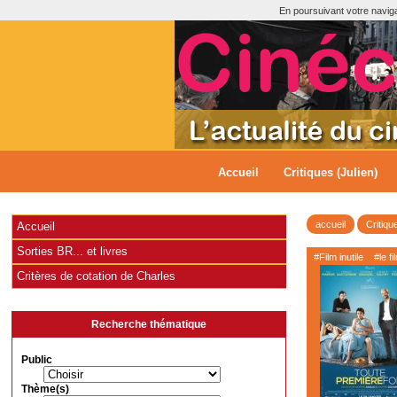
En poursuivant votre navigat
Accueil
Critiques (Julien)
accueil
Critiqu
Accueil
Sorties BR... et livres
#Film inutile
#le fi
Critères de cotation de Charles
Recherche thématique
Public
Thème(s)