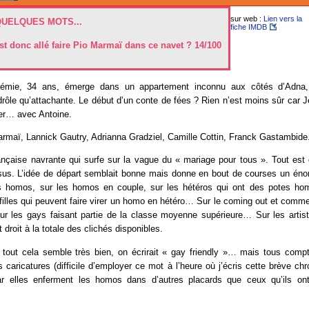
sur web :
Lien vers la
QUELQUES MOTS...
fiche IMDB
st donc allé faire Pio Marmaï dans ce navet ? 14/100
rémie, 34 ans, émerge dans un appartement inconnu aux côtés d’Adna,
rôle qu’attachante. Le début dʼun conte de fées ? Rien nʼest moins sûr car J
ier… avec Antoine.
rmaï, Lannick Gautry, Adrianna Gradziel, Camille Cottin, Franck Gastambide
nçaise navrante qui surfe sur la vague du « mariage pour tous ». Tout est d
sus. L’idée de départ semblait bonne mais donne en bout de courses un én
es homos, sur les homos en couple, sur les hétéros qui ont des potes hom
s filles qui peuvent faire virer un homo en hétéro… Sur le coming out et commen
 Sur les gays faisant partie de la classe moyenne supérieure… Sur les art
droit à la totale des clichés disponibles.
 tout cela semble très bien, on écrirait « gay friendly »… mais tous compte
es caricatures (difficile d’employer ce mot à l’heure où j’écris cette brève chr
ar elles enferment les homos dans d’autres placards que ceux qu’ils on