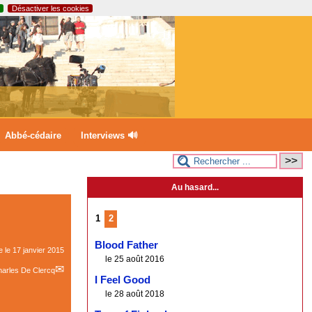
Désactiver les cookies
Abbé-cédaire
Interviews 🔊
Au hasard...
1
2
Blood Father
e le
17 janvier 2015
le 25 août 2016
arles De Clercq
I Feel Good
le 28 août 2018