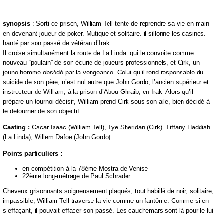
synopsis
: Sorti de prison, William Tell tente de reprendre sa vie en main
en devenant joueur de poker. Mutique et solitaire, il sillonne les casinos,
hanté par son passé de vétéran d’Irak.
Il croise simultanément la route de La Linda, qui le convoite comme
nouveau “poulain” de son écurie de joueurs professionnels, et Cirk, un
jeune homme obsédé par la vengeance. Celui qu’il rend responsable du
suicide de son père, n’est nul autre que John Gordo, l’ancien supérieur et
instructeur de William, à la prison d’Abou Ghraib, en Irak. Alors qu’il
prépare un tournoi décisif, William prend Cirk sous son aile, bien décidé à
le détourner de son objectif.
Casting :
Oscar Isaac (William Tell), Tye Sheridan (Cirk), Tiffany Haddish
(La Linda), Willem Dafoe (John Gordo)
Points particuliers :
en compétition à la 78ème Mostra de Venise
22ème long-métrage de Paul Schrader
Cheveux grisonnants soigneusement plaqués, tout habillé de noir, solitaire,
impassible, William Tell traverse la vie comme un fantôme. Comme si en
s’effaçant, il pouvait effacer son passé. Les cauchemars sont là pour le lui