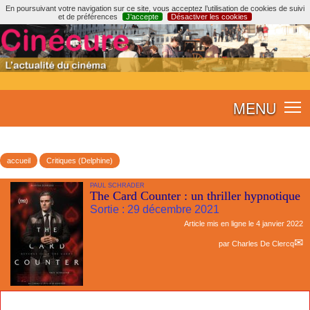
En poursuivant votre navigation sur ce site, vous acceptez l’utilisation de cookies de suivi
et de préférences
J’accepte
Désactiver les cookies
MENU
accueil
Critiques (Delphine)
PAUL SCHRADER
The Card Counter : un thriller hypnotique
Sortie : 29 décembre 2021
Article mis en ligne le
4 janvier 2022
par
Charles De Clercq