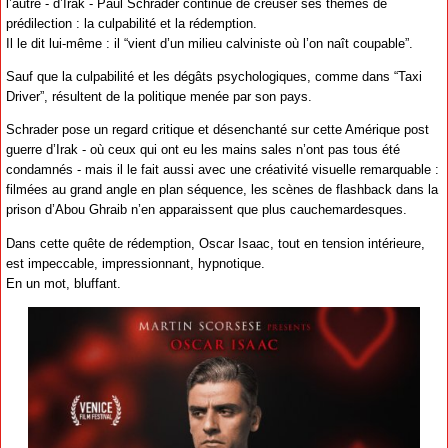
l’autre - d’Irak - Paul Schrader continue de creuser ses thèmes de
prédilection : la culpabilité et la rédemption.
Il le dit lui-même : il “vient d’un milieu calviniste où l’on naît coupable”.
Sauf que la culpabilité et les dégâts psychologiques, comme dans “Taxi
Driver”, résultent de la politique menée par son pays.
Schrader pose un regard critique et désenchanté sur cette Amérique post
guerre d’Irak - où ceux qui ont eu les mains sales n’ont pas tous été
condamnés - mais il le fait aussi avec une créativité visuelle remarquable :
filmées au grand angle en plan séquence, les scènes de flashback dans la
prison d’Abou Ghraib n’en apparaissent que plus cauchemardesques.
Dans cette quête de rédemption, Oscar Isaac, tout en tension intérieure,
est impeccable, impressionnant, hypnotique.
En un mot, bluffant.