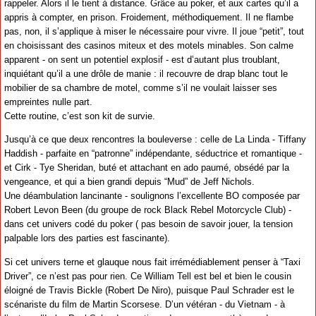
rappeler. Alors il le tient à distance. Grâce au poker, et aux cartes qu’il a
appris à compter, en prison. Froidement, méthodiquement. Il ne flambe
pas, non, il s’applique à miser le nécessaire pour vivre. Il joue “petit”, tout
en choisissant des casinos miteux et des motels minables. Son calme
apparent - on sent un potentiel explosif - est d’autant plus troublant,
inquiétant qu’il a une drôle de manie : il recouvre de drap blanc tout le
mobilier de sa chambre de motel, comme s’il ne voulait laisser ses
empreintes nulle part.
Cette routine, c’est son kit de survie.
Jusqu’à ce que deux rencontres la bouleverse : celle de La Linda - Tiffany
Haddish - parfaite en “patronne” indépendante, séductrice et romantique -
et Cirk - Tye Sheridan, buté et attachant en ado paumé, obsédé par la
vengeance, et qui a bien grandi depuis “Mud” de Jeff Nichols.
Une déambulation lancinante - soulignons l’excellente BO composée par
Robert Levon Been (du groupe de rock Black Rebel Motorcycle Club) -
dans cet univers codé du poker ( pas besoin de savoir jouer, la tension
palpable lors des parties est fascinante).
Si cet univers terne et glauque nous fait irrémédiablement penser à “Taxi
Driver”, ce n’est pas pour rien. Ce William Tell est bel et bien le cousin
éloigné de Travis Bickle (Robert De Niro), puisque Paul Schrader est le
scénariste du film de Martin Scorsese. D’un vétéran - du Vietnam - à