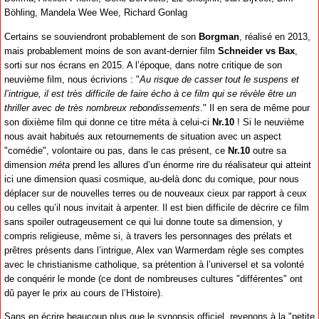
Böhling, Mandela Wee Wee, Richard Gonlag
Certains se souviendront probablement de son
Borgman
, réalisé en 2013,
mais probablement moins de son avant-dernier film
Schneider vs Bax
,
sorti sur nos écrans en 2015. A l’époque, dans notre critique de son
neuvième film, nous écrivions : "
Au risque de casser tout le suspens et
l’intrigue, il est très difficile de faire écho à ce film qui se révèle être un
thriller avec de très nombreux rebondissements
." Il en sera de même pour
son dixième film qui donne ce titre méta à celui-ci
Nr.10
! Si le neuvième
nous avait habitués aux retournements de situation avec un aspect
"comédie", volontaire ou pas, dans le cas présent, ce
Nr.10
outre sa
dimension
méta
prend les allures d’un énorme rire du réalisateur qui atteint
ici une dimension quasi cosmique, au-delà donc du comique, pour nous
déplacer sur de nouvelles terres ou de nouveaux cieux par rapport à ceux
ou celles qu’il nous invitait à arpenter. Il est bien difficile de décrire ce film
sans spoiler outrageusement ce qui lui donne toute sa dimension, y
compris religieuse, même si, à travers les personnages des prélats et
prêtres présents dans l’intrigue, Alex van Warmerdam règle ses comptes
avec le christianisme catholique, sa prétention à l’universel et sa volonté
de conquérir le monde (ce dont de nombreuses cultures "différentes" ont
dû payer le prix au cours de l’Histoire).
Sans en écrire beaucoup plus que le synopsis officiel, revenons à la "petite