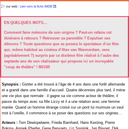
sur web :
Lien vers la fiche IMDB
EN QUELQUES MOTS...
Comment faire mémoire de son origine ? Peut-on refaire cet
itinéraire à rebours ? Retrouver sa parentèle ? Expulser ses
démons ? Toute questions que se posera le spectateur d’un film
qui, même habitué au cinéma d’Alex van Warmerdam, sera
(agréablement ?) surpris par ce dixième film réalisé à l’aube des
septante ans de son réalisateur qui propose ici un incroyable
"coup de théâtre" ! 80/100
Synopsis :
Günter a été trouvé à l’âge de 4 ans dans une forêt allemande
et a grandi dans une famille d’accueil. Quatre décennies plus tard, il mène
une vie plus que normale : il gagne sa vie comme acteur de théâtre, il
passe du temps avec sa fille Lizzy et il a une relation avec une femme
mariée. Quand un homme étrange croisé sur un pont lui murmure un seul
mot à l’oreille, il commence à se poser des questions sur ses origines…
Acteurs :
Tom Dewispelaere, Frieda Barnhard, Hans Kesting, Pierre
Bokma, Anniek Pheifer, Gene Bervoets, Liz Snoijink, Jan Bijvoet, Dirk