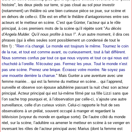
histoire", les deux pieds sur terre, si pas cloué au sol pour investir
(notamment) un théâtre où une bien curieuse pièce se joue, sur scène et
en dehors de celle-ci. Elle est en effet le théâtre d’antagonismes entre ses
acteurs et le metteur en scène. C’est que Günter, l’acteur qui a le rôle
principal, à ces premiers mots de la scène qu’il répète sont "
Au décès
d’Angela Mulder. Qu’il nous profite à tous
!". A un autre moment, il dira ces
phrases (qui à elles seules sont possiblement un condensé de tout le
film !) : "
Rien n’a changé. Le monde est toujours le même. Tournez le coin
de la rue, et tout est comme avant, ou curieusement, tout à fait différent.
Nous sommes confus par tout ce que nous voyons et tout ce qui nous est
chuchoté à l’oreille. N’écoutez pas. Fermez les yeux. Tout le monde n’est
pas une scène. Prenez une brique. Écrasez votre montre. Ne soyez pas
une mouette derrière la charrue.
" Mais Gunter a une aventure avec une
femme mariée... qui est la femme du metteur en scène... qui l’apprend,
surveille et observe son épouse adultérine passant la nuit chez son acteur
principal. Acteur principal qui est lui-même filmé par sa fille Lizzi sans que
l’on sache trop pourquoi et, à l’observation par celle-ci, s’ajoute une autre
surveillance, celle d’un curieux voisin. Celui-ci rapporte le fruit de ses
observations à un prélat, souvent occupé à manger et regardant la
télévision (voyeur du monde en quelque sorte). De l’autre côté du monde
réel, sur la scène, l’adultère va amener le metteur en scène à se venger en
inversant les rôles de l’acteur principal avec Marius (dont la femme est