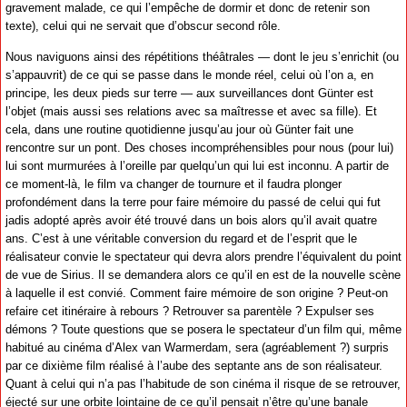
gravement malade, ce qui l’empêche de dormir et donc de retenir son
texte), celui qui ne servait que d’obscur second rôle.
Nous naviguons ainsi des répétitions théâtrales — dont le jeu s’enrichit (ou
s’appauvrit) de ce qui se passe dans le monde réel, celui où l’on a, en
principe, les deux pieds sur terre — aux surveillances dont Günter est
l’objet (mais aussi ses relations avec sa maîtresse et avec sa fille). Et
cela, dans une routine quotidienne jusqu’au jour où Günter fait une
rencontre sur un pont. Des choses incompréhensibles pour nous (pour lui)
lui sont murmurées à l’oreille par quelqu’un qui lui est inconnu. A partir de
ce moment-là, le film va changer de tournure et il faudra plonger
profondément dans la terre pour faire mémoire du passé de celui qui fut
jadis adopté après avoir été trouvé dans un bois alors qu’il avait quatre
ans. C’est à une véritable conversion du regard et de l’esprit que le
réalisateur convie le spectateur qui devra alors prendre l’équivalent du point
de vue de Sirius. Il se demandera alors ce qu’il en est de la nouvelle scène
à laquelle il est convié. Comment faire mémoire de son origine ? Peut-on
refaire cet itinéraire à rebours ? Retrouver sa parentèle ? Expulser ses
démons ? Toute questions que se posera le spectateur d’un film qui, même
habitué au cinéma d’Alex van Warmerdam, sera (agréablement ?) surpris
par ce dixième film réalisé à l’aube des septante ans de son réalisateur.
Quant à celui qui n’a pas l’habitude de son cinéma il risque de se retrouver,
éjecté sur une orbite lointaine de ce qu’il pensait n’être qu’une banale