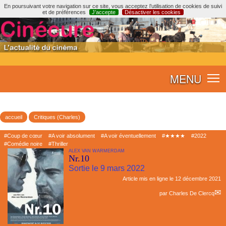
En poursuivant votre navigation sur ce site, vous acceptez l’utilisation de cookies de suivi
et de préférences
J’accepte
Désactiver les cookies
MENU
accueil
Critiques (Charles)
#Coup de cœur
#A voir absolument
#A voir éventuellement
#★★★★
#2022
#Comédie noire
#Thriller
ALEX VAN WARMERDAM
Nr.10
Sortie le 9 mars 2022
Article mis en ligne le
12 décembre 2021
par
Charles De Clercq