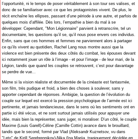
l’opportunité, ni le temps de poser véritablement à son tour ses valises, et
donc de se familiariser avec ce que les protagonistes vivent. De plus, le
récit enchaîne les ellipses, passant d’une période à une autre, et parfois de
quelques mois d’affilée. Dès lors, l’empathie a bien du mal à se
développer. Cependant, "Mon Légionnaire" parvient à retranscrire, tel un
documentaire, les questions qu’il se, qu’il nous pose envers ces individus.
Enfin, sans que ces hommes et femmes ne parviennent alors à partager
ce qu’ils vivent au quotidien, Rachel Lang nous montre aussi que la
violence est bien présente des deux côtés du combat, les épouses devant
ici notamment jouer un rôle à l’image - et pour l’image - de leur mari, de la
Légion, tandis que quand les couples se retrouvent, c’est pour davantage
se perdre de vue...
Même si la vision réaliste et documentée de la cinéaste est fantasmée,
son film, très pudique et froid, a bien des choses à soulever, sans y
apporter cependant de réponses. Ambigüe, la question de l’évolution du
couple sur lequel est exercé la pression psychologique de l’armée est ici
pertinente, et jamais tendancieuse, dans le sens où les sentiments ont en
partie ici été vécus, et ne sont surtout jamais utilisés pour appuyer une
idée, mais bien la représenter, sans juger, ni moraliser. D’un côté, le couple
Maxime (Louis Garell)-Céline (Camille Cottin) avance dans le brouillard,
tandis que le second, formé par Vlad (Aleksandr Kuznetsov, vu dans
"Leto" de Kirill Serebrennikov)-Nika (Ina Marija, tragiquement décédée en