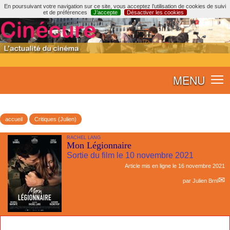
En poursuivant votre navigation sur ce site, vous acceptez l’utilisation de cookies de suivi
et de préférences
J’accepte
Désactiver les cookies
MENU
accueil
Critiques (Julien)
RACHEL LANG
Mon Légionnaire
Sortie du film le 10 novembre 2021
Article mis en ligne le
16 novembre 2021
par
Julien Brnl