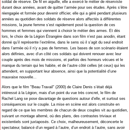
soldat de réserve. De fil en aiguille, elle a exercé le métier de réserviste
durant deux années, avant de quitter l’armée pour ses études. Après s’être
réengagée et formée pour devenir officier, elle qui a géré pendant plusieurs
années au quotidien des soldats de réserve alors affectés à différentes
missions, la jeune femme s’est rapidement posé la question de ces
hommes et femmes qui viennent à choisir le métier des armes. Et dès
lors, le choix de la Légion Étrangère dans son film n’est pas anodin, étant
donné qu’il représente l’extrême, dans le sens où il s’agit du seul endroit
dans l’armée où il n’y a pas de femmes. Les bases de son scénario étaient
alors définies, avec d’un côté ces soldats qui doivent renouer avec leur
couple après des mois de missions, et parfois des horreurs vécues et le
manque du terrain qui les habite, et de l’autre côté celles (et ceux) qui les
attendent, en supportant leur absence, ainsi que la potentialité d’une
mauvaise nouvelle...
Alors que le film "Beau Travail" (2000) de Claire Denis s’était déjà
intéressé à la Légion, mais d’un point du vue très concret, le film de
Rachel Lang se pose davantage de questions autour d’elle, et surtout ses
conséquences sur le couple. La mise en scène est alors construite en
regard de ce que les membres de chacun de deux couples vit au quotidien,
suivant un montage alterné, où des plans, des contrastes triviaux et
existentiels sont juxtaposés. Ce choix, malheureusement, déconcerte le
spectateur, balancé d’un regard à l’autre, d’un endroit à l’autre, sans avoir