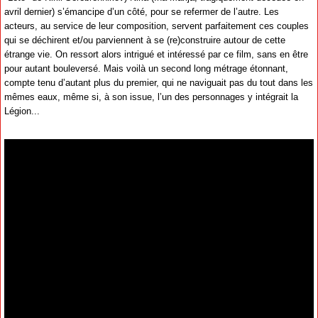
avril dernier) s’émancipe d’un côté, pour se refermer de l’autre. Les
acteurs, au service de leur composition, servent parfaitement ces couples
qui se déchirent et/ou parviennent à se (re)construire autour de cette
étrange vie. On ressort alors intrigué et intéressé par ce film, sans en être
pour autant bouleversé. Mais voilà un second long métrage étonnant,
compte tenu d’autant plus du premier, qui ne naviguait pas du tout dans les
mêmes eaux, même si, à son issue, l’un des personnages y intégrait la
Légion...