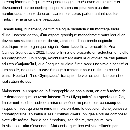
la complémentarité qui lie ces personnages, joués avec authenticité et
dévouement par ce casting, lequel n’a pas eu peur non plus des
nombreuses scènes de sexe. Car ici, les corps parlent autant que les
mots, même si ça parle beaucoup.
Jamais long, ni barbant, ce film dialogué bénéficie d’un montage serré,
d’une justesse de ton, d’un aspect graphique monochrome sous lequel on
devine ses vraies couleurs de vie, ainsi que d’une bande-originale
électrique, voire organique, signée Rone, laquelle a remporté le Prix
Cannes Soundtrack 2021, là où le film a été présenté en Sélection officielle
en compétition. On plonge, volontairement dans le quotidien de ces jeunes
adultes d’aujourd’hui, que Jacques Audiard filme avec une vraie sincérité et
luminosité, ce qui est assez étrange à ressentir pour un film en noir et
blanc. Pourtant, "Les Olympiades" transpire de vie, de soif d’amour et de
réalisation de soi.
Maintenant, au regard de la filmographie de son auteur, on est à même de
se demander quel souvenir laissera "Les Olympiades" au spectateur. Car,
finalement, ce film, outre sa mise en scène, ne prend pas beaucoup de
risque, et n’est qu’une énième immersion dans le quotidien d’une jeunesse
contemporaine, soumise à ses tumultes divers, obligée alors de composer
avec elle-même, face à ses émotions, ses désirs, ses peurs, ses
frustrations, afin d’avancer... Mais cette question est vite effacée par