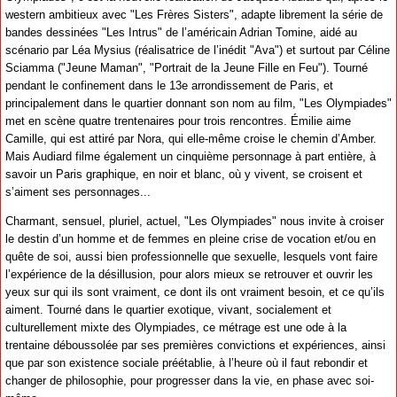
western ambitieux avec "Les Frères Sisters", adapte librement la série de
bandes dessinées "Les Intrus" de l’américain Adrian Tomine, aidé au
scénario par Léa Mysius (réalisatrice de l’inédit "Ava") et surtout par Céline
Sciamma ("Jeune Maman", "Portrait de la Jeune Fille en Feu"). Tourné
pendant le confinement dans le 13e arrondissement de Paris, et
principalement dans le quartier donnant son nom au film, "Les Olympiades"
met en scène quatre trentenaires pour trois rencontres. Émilie aime
Camille, qui est attiré par Nora, qui elle-même croise le chemin d’Amber.
Mais Audiard filme également un cinquième personnage à part entière, à
savoir un Paris graphique, en noir et blanc, où y vivent, se croisent et
s’aiment ses personnages...
Charmant, sensuel, pluriel, actuel, "Les Olympiades" nous invite à croiser
le destin d’un homme et de femmes en pleine crise de vocation et/ou en
quête de soi, aussi bien professionnelle que sexuelle, lesquels vont faire
l’expérience de la désillusion, pour alors mieux se retrouver et ouvrir les
yeux sur qui ils sont vraiment, ce dont ils ont vraiment besoin, et ce qu’ils
aiment. Tourné dans le quartier exotique, vivant, socialement et
culturellement mixte des Olympiades, ce métrage est une ode à la
trentaine déboussolée par ses premières convictions et expériences, ainsi
que par son existence sociale préétablie, à l’heure où il faut rebondir et
changer de philosophie, pour progresser dans la vie, en phase avec soi-