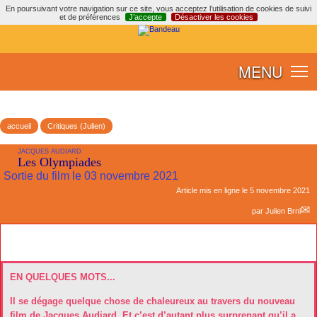
En poursuivant votre navigation sur ce site, vous acceptez l’utilisation de cookies de suivi
et de préférences
J’accepte
Désactiver les cookies
MENU
accueil
Critiques (Julien)
JACQUES AUDIARD
Les Olympiades
Sortie du film le 03 novembre 2021
Article mis en ligne le
5 novembre 2021
par
Julien Brnl
EN QUELQUES MOTS...
Il se dégage quelque chose de chaleureux au travers du nouveau
film de Jacques Audiard. Et c’est d’autant plus surprenant qu’il a