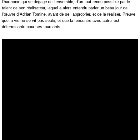
l’harmonie qui se dégage de l’ensemble, d’un tout rendu possible par le
talent de son réalisateur, lequel a alors entendu parler un beau jour de
l’œuvre d’Adrian Tomine, avant de se l’approprier, et de la réaliser. Preuve
que la vie ne se vit pas seule, et que la rencontre avec autrui est
déterminante pour ses tournants.