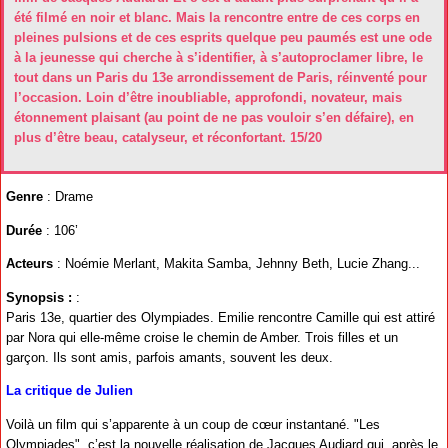
été filmé en noir et blanc. Mais la rencontre entre de ces corps en
pleines pulsions et de ces esprits quelque peu paumés est une ode
à la jeunesse qui cherche à s’identifier, à s’autoproclamer libre, le
tout dans un Paris du 13e arrondissement de Paris, réinventé pour
l’occasion. Loin d’être inoubliable, approfondi, novateur, mais
étonnement plaisant (au point de ne pas vouloir s’en défaire), en
plus d’être beau, catalyseur, et réconfortant. 15/20
Genre
: Drame
Durée
: 106’
Acteurs
: Noémie Merlant, Makita Samba, Jehnny Beth, Lucie Zhang...
Synopsis :
:
Paris 13e, quartier des Olympiades. Emilie rencontre Camille qui est attiré
par Nora qui elle-même croise le chemin de Amber. Trois filles et un
garçon. Ils sont amis, parfois amants, souvent les deux.
La critique de Julien
Voilà un film qui s’apparente à un coup de cœur instantané. "Les
Olympiades", c’est la nouvelle réalisation de Jacques Audiard qui, après le