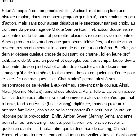
même.
Situé à l’opposé de son précédent film, Audiard, met ici en place une
histoire urbaine, dans un espace géographique limité, sans couleur, et peu
d’action, mais sans pour autant désabuser le spectateur par ses choix, au
contraire du personnage de Makita Samba (Camille), autour duquel va se
concentrer cette histoire, et permettre plusieurs roulements de rencontres.
Alors qu’on a pu le voir dans quelques séries télévisées, nul doute qu’on
reverra très prochainement le visage de cet acteur au cinéma. En effet, ce
dernier dégage quelque chose de puissant, de charnel, ici en jeune prof
célibataire de 30 ans, un peu vif et espiègle, pas très sympa, lequel devra
descendre de son piédestal et arrêter de s’écouter afin de déconstruire
l’image qu’il a de lui-même, tout en ayant besoin de quelqu’un d’autre pour
le faire. Jeu de masques, "Les Olympiades" permet ainsi à ses
personnages de se révéler à eux-mêmes, souvent par la douleur. Ainsi,
Nora (Noémie Merlant) reprend des études à Paris-Tolbiac après un passé
familial douloureux, elle qui se croit ennuyeuse alors qu’elle n’est que mal
à l’aise, tandis qu’Émilie (Lucie Zhang), diplômée, mais en proie aux
attentes familiales, choisit de se laisser porter d’un petit job à l’autre, en
réponse par la provocation. Enfin, Amber Sweet (Jehnny Beth), ancienne
porn-star, est une cam-girl qui va, pour la première fois, se révéler à
quelqu’un d’autre... Et autant dire que la directrice de casting, Christel
Baras, et le metteur en scène ont fait ici un merveilleux travail, étant donné