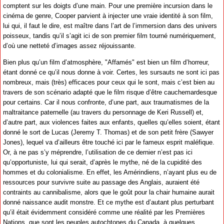
comptent sur les doigts d’une main. Pour une première incursion dans le
cinéma de genre, Cooper parvient à injecter une vraie identité à son film,
lui qui, il faut le dire, est maître dans l’art de l’immersion dans des univers
poisseux, tandis qu’il s’agit ici de son premier film tourné numériquement,
d’où une netteté d’images assez réjouissante.
Bien plus qu’un film d’atmosphère, "Affamés" est bien un film d’horreur,
étant donné ce qu’il nous donne à voir. Certes, les sursauts ne sont ici pas
nombreux, mais (très) efficaces pour ceux qui le sont, mais c’est bien au
travers de son scénario adapté que le film risque d’être cauchemardesque
pour certains. Car il nous confronte, d’une part, aux traumatismes de la
maltraitance paternelle (au travers du personnage de Keri Russell) et,
d’autre part, aux violences faites aux enfants, quelles qu’elles soient, étant
donné le sort de Lucas (Jeremy T. Thomas) et de son petit frère (Sawyer
Jones), lequel va d’ailleurs être touché ici par le fameux esprit maléfique.
Or, à ne pas s’y méprendre, l’utilisation de ce dernier n’est pas ici
qu’opportuniste, lui qui serait, d’après le mythe, né de la cupidité des
hommes et du colonialisme. En effet, les Amérindiens, n’ayant plus eu de
ressources pour survivre suite au passage des Anglais, auraient été
contraints au cannibalisme, alors que le goût pour la chair humaine aurait
donné naissance audit monstre. Et ce mythe est d’autant plus perturbant
qu’il était évidemment considéré comme une réalité par les Premières
Nations, que sont les peuples autochtones du Canada, à quelques