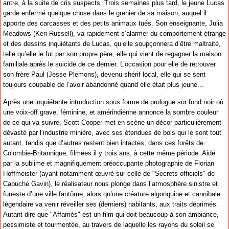
antre, à la suite de cris suspects. Trois semaines plus tard, le jeune Lucas
garde enfermé quelque chose dans le grenier de sa maison, auquel il
apporte des carcasses et des petits animaux tués. Son enseignante, Julia
Meadows (Keri Russell), va rapidement s’alarmer du comportement étrange
et des dessins inquiétants de Lucas, qu’elle soupçonnera d’être maltraité,
telle qu’elle le fut par son propre père, elle qui vient de regagner la maison
familiale après le suicide de ce dernier. L’occasion pour elle de retrouver
son frère Paul (Jesse Plemons), devenu shérif local, elle qui se sent
toujours coupable de l’avoir abandonné quand elle était plus jeune...
Après une inquiétante introduction sous forme de prologue sur fond noir où
une voix-off grave, féminine, et amérindienne annonce la sombre couleur
de ce qui va suivre, Scott Cooper met en scène un décor particulièrement
dévasté par l’industrie minière, avec ses étendues de bois qui le sont tout
autant, tandis que d’autres restent bien intactes, dans ces forêts de
Colombie-Britannique, filmées il y trois ans, à cette même période. Aidé
par la sublime et magnifiquement préoccupante photographie de Florian
Hoffmeister (ayant notamment œuvré sur celle de "Secrets officiels" de
Capuche Gavin), le réalisateur nous plonge dans l’atmosphère sinistre et
funeste d’une ville fantôme, alors qu’une créature algonquine et cannibale
légendaire va venir réveiller ses (derniers) habitants, aux traits déprimés.
Autant dire que "Affamés" est un film qui doit beaucoup à son ambiance,
pessimiste et tourmentée, au travers de laquelle les rayons du soleil se