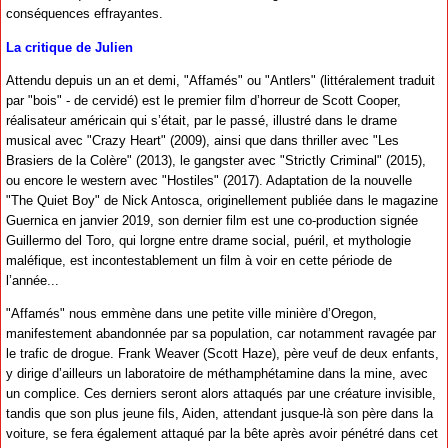
conséquences effrayantes.
La critique de Julien
Attendu depuis un an et demi, "Affamés" ou "Antlers" (littéralement traduit
par "bois" - de cervidé) est le premier film d’horreur de Scott Cooper,
réalisateur américain qui s’était, par le passé, illustré dans le drame
musical avec "Crazy Heart" (2009), ainsi que dans thriller avec "Les
Brasiers de la Colère" (2013), le gangster avec "Strictly Criminal" (2015),
ou encore le western avec "Hostiles" (2017). Adaptation de la nouvelle
"The Quiet Boy" de Nick Antosca, originellement publiée dans le magazine
Guernica en janvier 2019, son dernier film est une co-production signée
Guillermo del Toro, qui lorgne entre drame social, puéril, et mythologie
maléfique, est incontestablement un film à voir en cette période de
l’année...
"Affamés" nous emmène dans une petite ville minière d’Oregon,
manifestement abandonnée par sa population, car notamment ravagée par
le trafic de drogue. Frank Weaver (Scott Haze), père veuf de deux enfants,
y dirige d’ailleurs un laboratoire de méthamphétamine dans la mine, avec
un complice. Ces derniers seront alors attaqués par une créature invisible,
tandis que son plus jeune fils, Aiden, attendant jusque-là son père dans la
voiture, se fera également attaqué par la bête après avoir pénétré dans cet