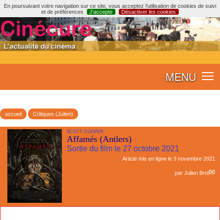
En poursuivant votre navigation sur ce site, vous acceptez l’utilisation de cookies de suivi
et de préférences
J’accepte
Désactiver les cookies
MENU
accueil
Critiques (Julien)
SCOTT COOPER
Affamés (Antlers)
Sortie du film le 27 octobre 2021
Article mis en ligne le
3 novembre 2021
par
Julien Brnl