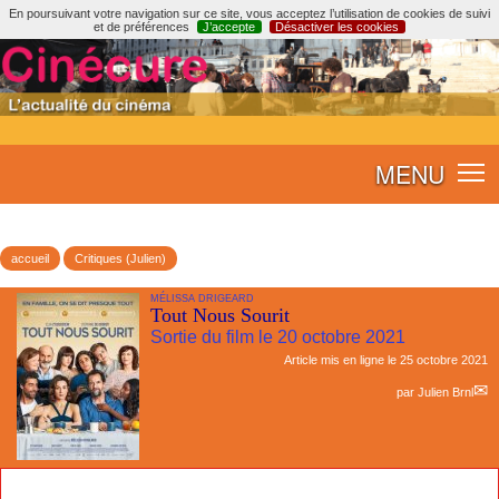
En poursuivant votre navigation sur ce site, vous acceptez l’utilisation de cookies de suivi
et de préférences
J’accepte
Désactiver les cookies
MENU
accueil
Critiques (Julien)
MÉLISSA DRIGEARD
Tout Nous Sourit
Sortie du film le 20 octobre 2021
Article mis en ligne le
25 octobre 2021
par
Julien Brnl