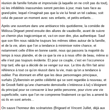
réunion de famille fortuite et improvisée (à laquelle on ne croît pas du tout),
où les infidélités inassumées seront percées à jour, mais tues face au
grand-père, lequel n’imaginait pas que la vie lui ferait un tel cadeau, soit
celui de passer un moment avec ses enfants, et petits-enfants...
Après une ouverture dans une ambiance très quotidienne, la comédie de
Mélissa Drigeart prend ensuite des allures de vaudeville, avant de suivre
un chemin plus tragicomique et, va-t-on oser dire, plus authentique. Sauf
que son film nous rabâche toujours les mêmes idées autour de la famille,
et de la vie, alors que l’on a tendance à minimiser notre chance, et
notamment celle d’être en bonne santé, nous qui passons la majorité du
temps à nous plaindre, et de ce que la vie a à nous offrir de beau, même si
elle n’est pas toujours évidente. Et pour ce couple, c’est en l’occurrence
trop tard, elle qui a décidé de se venger sur eux. Le titre du film fait ainsi
référence à tout ce qu’on réussit dans la vie, mais qu’on a tendance à
oublier. Pas étonnant en effet que les deux personnages principaux,
surfaits (Zylberstein en petite célébrité qui se sent regardée à nouveau, et
de Groodt flatté qu’une charmante demoiselle s’intéresse à lui) s’éloignent
du principal pour se consacrer à leur petite personne, pour vivre une vie
superficielle, sans que l’on ne comprenne finalement ce qui les a amené là
où ils en sont arrivés...
On sauve l’honneur des scénaristes (Brigeard et Vincent Juillet, déjà aux