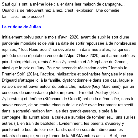
Sauf qu’ils ont la même idée : aller dans leur maison de campagne…
Quand ils se retrouvent nez à nez, c’est l’explosion. Une comédie
familiale… ou presque !
La critique de Julien
Initialement prévu pour le mois d’avril 2020, avant de subir le sort d’une
pandémie mondiale et de voir sa date de sortir repoussée à de nombreuses
reprises, "Tout Nous Sourit" se dévoile enfin dans nos salles, lui qui est
précédé d’une réputation venue de l’Alpe D’Huez 2020, où il a remporté les
prix d’interprétation, remis à Elsa Zylberstein et à Stéphane de Groodt,
ainsi que le prix du Jury. Pour sa seconde réalisation après "Jamais le
Premier Soir" (2014), l’actrice, réalisatrice et scénariste française Mélissa
Drigeard s’attaque ici à la famille, dysfonctionnelle dans son cas, laquelle
va alors se retrouver autour du patriarche, malade (Guy Marchand), par un
concours de circonstance plutôt imprévu... En effet, Audrey (Elza
Zylberstein) et Jérôme (Stéphane de Groodt) ont eu la même idée, sans le
savoir encore, de se rendre chacun de leur côté avec leur amant respectif
dans la (grande) maison familiale des grands-parents, située à la
campagne. Ils auront alors la curieuse surprise de tomber les... uns sur les
autres (!), en train de batifoler... Évidemment, les parents d’Audrey y
pointeront le bout de leur nez, tandis qu’il en sera de même pour les
enfants du couple, venu y fumer de la MDMA entres amis... Bref, une