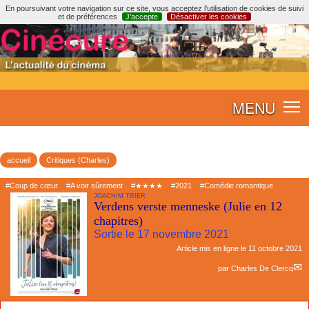
En poursuivant votre navigation sur ce site, vous acceptez l’utilisation de cookies de suivi
et de préférences
J’accepte
Désactiver les cookies
MENU
accueil
Critiques (Charles)
#Coup de cœur
#A voir sûrement
#★★★★
#2021
#Comédie romantique
JOACHIM TRIER
Verdens verste menneske (Julie en 12
chapitres)
Sortie le 17 novembre 2021
Article mis en ligne le
11 octobre 2021
par
Charles De Clercq