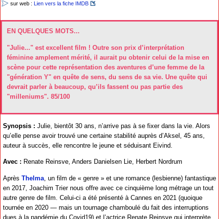
sur web :
Lien vers la fiche IMDB
EN QUELQUES MOTS...
"Julie..." est excellent film ! Outre son prix d’interprétation
féminine amplement mérité, il aurait pu obtenir celui de la mise en
scène pour cette représentation des aventures d’une femme de la
"génération Y" en quête de sens, du sens de sa vie. Une quête qui
devrait parler à beaucoup, qu’ils fassent ou pas partie des
"milleniums". 85/100
Synopsis :
Julie, bientôt 30 ans, n’arrive pas à se fixer dans la vie. Alors
qu’elle pense avoir trouvé une certaine stabilité auprès d’Aksel, 45 ans,
auteur à succès, elle rencontre le jeune et séduisant Eivind.
Avec :
Renate Reinsve, Anders Danielsen Lie, Herbert Nordrum
Après
Thelma
, un film de « genre » et une romance (lesbienne) fantastique
en 2017, Joachim Trier nous offre avec ce cinquième long métrage un tout
autre genre de film. Celui-ci a été présenté à Cannes en 2021 (quoique
tournée en 2020 — mais un tournage chamboulé du fait des interruptions
dues à la pandémie du Covid19) et l’actrice Renate Reinsve qui interprète