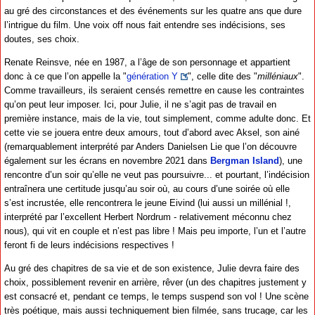
au gré des circonstances et des événements sur les quatre ans que dure
l’intrigue du film. Une voix off nous fait entendre ses indécisions, ses
doutes, ses choix.
Renate Reinsve, née en 1987, a l’âge de son personnage et appartient
donc à ce que l’on appelle la "
génération Y
", celle dite des "
milléniaux
".
Comme travailleurs, ils seraient censés remettre en cause les contraintes
qu’on peut leur imposer. Ici, pour Julie, il ne s’agit pas de travail en
première instance, mais de la vie, tout simplement, comme adulte donc. Et
cette vie se jouera entre deux amours, tout d’abord avec Aksel, son ainé
(remarquablement interprété par Anders Danielsen Lie que l’on découvre
également sur les écrans en novembre 2021 dans
Bergman Island
), une
rencontre d’un soir qu’elle ne veut pas poursuivre... et pourtant, l’indécision
entraînera une certitude jusqu’au soir où, au cours d’une soirée où elle
s’est incrustée, elle rencontrera le jeune Eivind (lui aussi un millénial !,
interprété par l’excellent Herbert Nordrum - relativement méconnu chez
nous), qui vit en couple et n’est pas libre ! Mais peu importe, l’un et l’autre
feront fi de leurs indécisions respectives !
Au gré des chapitres de sa vie et de son existence, Julie devra faire des
choix, possiblement revenir en arrière, rêver (un des chapitres justement y
est consacré et, pendant ce temps, le temps suspend son vol ! Une scène
très poétique, mais aussi techniquement bien filmée, sans trucage, car les