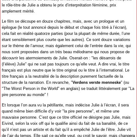
le rôle-titre de Julie a obtenu le prix d’interprétation féminine, prix
amplement mérité.
Le film se découpe en douze chapitres, mais, avec un prologue et un
épilogue (le tout annoncé depuis le début et chaque fois titré à l’écran),
cela fait en réalité quatorze parties (pour la plupart de même durée, l’une
étant sensiblement plus courte que les autres). Ce sont douze variations
sur le thème de l’amour, mais également celui de l’entrée dans la vie, qui
nous sont proposées dans un très beau mélodrame qui nous propose de
découvrir les atermoiements de Julie. Oserait-on : "les désarrois de
(l’élève) Julie" qui ne sait pas toujours ce qu’elle veut. A dire vrai, le titre
français est plus neutre que le titre original ou le titre à l’international. Le
titre français a la neutralité de la description purement factuelle de la
structure de la narration. En revanche, "
Verdens verste menneske
" (ou
"The Worst Person in the World" en anglais) se traduit littéralement par "La
pire personne au monde" !
Et lorsque l’on aura vu la pétillante, mais indécise Julie à l’écran, il sera
quand même bien difficile d’y voir "la pire personne", et même une
mauvaise personne. C’est que ce titre officiel ne désigne pas Julie, mais
Eivind, selon la voix off qui le qualifie ainsi du fait de sa banalité, de ce
qu’il n’est pas un artiste et du fait qu’il a empêché Julie de l’être. Julie vit
de l’air du temps. Elle sait ce qu’elle veut, ou croit le savoir, mais changera