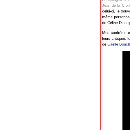
Jean de la Croix
celui-ci, je tro
même personnage
de Céline Dion qu
Mes confrères et
leurs critiques l
de
Gaëlle Bouché