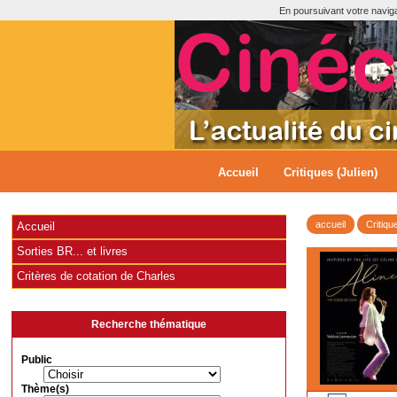
En poursuivant votre navigat
Accueil
Critiques (Julien)
accueil
Critiqu
Accueil
Sorties BR... et livres
Critères de cotation de Charles
Recherche thématique
Public
Thème(s)