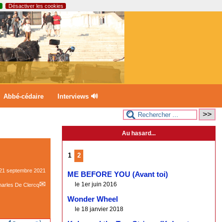
Désactiver les cookies
Abbé-cédaire
Interviews 🔊
Au hasard...
1
2
21 septembre 2021
ME BEFORE YOU (Avant toi)
le 1er juin 2016
arles De Clercq
Wonder Wheel
le 18 janvier 2018