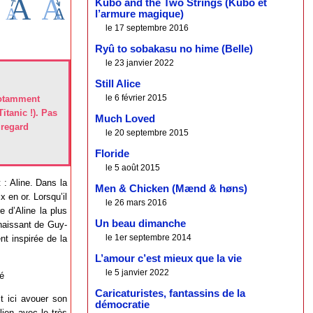
Kubo and the Two Strings (Kubo et
l’armure magique)
le 17 septembre 2016
Ryû to sobakasu no hime (Belle)
le 23 janvier 2022
Still Alice
le 6 février 2015
notamment
itanic !). Pas
Much Loved
 regard
le 20 septembre 2015
Floride
le 5 août 2015
: Aline. Dans la
Men & Chicken (Mænd & høns)
x en or. Lorsqu’il
le 26 mars 2016
 d’Aline la plus
Un beau dimanche
naissant de Guy-
le 1er septembre 2014
nt inspirée de la
L’amour c’est mieux que la vie
le 5 janvier 2022
té
Caricaturistes, fantassins de la
oit ici avouer son
démocratie
lien avec le très