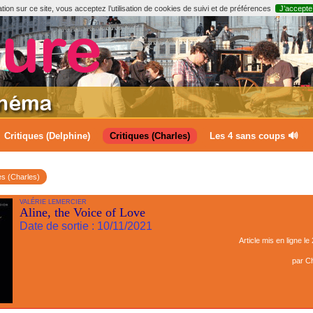
ion sur ce site, vous acceptez l’utilisation de cookies de suivi et de préférences
J’accepte
Critiques (Delphine)
Critiques (Charles)
Les 4 sans coups 🔊
es (Charles)
VALÉRIE LEMERCIER
Aline, the Voice of Love
Date de sortie : 10/11/2021
Article mis en ligne le
par
Ch