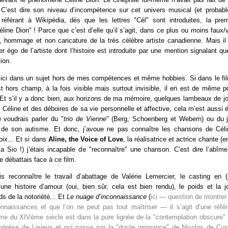
. C’est dire son niveau d’incompétence sur cet univers musical (et proba
 référant à Wikipédia, dès que les lettres "Cél" sont introduites, la pre
line Dion" ! Parce que c’est d’elle qu’il s’agit, dans ce plus ou moins faux/v
l, hommage et non caricature de la très célèbre artiste canadienne. Mais il s
ter égo de l’artiste dont l’histoire est introduite par une mention signalant qu
tion.
s ici dans un sujet hors de mes compétences et même hobbies. Si dans le f
t hors champ, à la fois visible mais surtout invisible, il en est de même 
Et s’il y a donc bien, aux horizons de ma mémoire, quelques lambeaux de jo
de Céline et des déboires de sa vie personnelle et affective, cela m’est aussi 
e voudrais parler du "
trio de Vienne
" (Berg, Schoenberg et Webern) ou du je
de son autisme. Et donc, j’avoue ne pas connaître les chansons de Céli
oix... Et si dans
Aline, the Voice of Love
, la réalisatrice et actrice chante (e
ia Sio !) j’étais incapable de "reconnaître" une chanson. C’est dire l’abî
e débattais face à ce film.
is reconnaître le travail d’abattage de Valérie Lemercier, le casting en (
ne histoire d’amour (oui, bien sûr, cela est bien rendu), le poids et la j
ids de la notoriété... Et
Le nuage d’inconnaissance
(
ici — question de montrer 
naissances et que l’on ne peut pas tout maîtriser — il s’agit d’une réfé
e du XIVème siècle est dans la pure lignée de la "contemplation obscure"
Thérèse de Lisieux et qui passe par la "docte ignorance" de Nicolas de Cuse