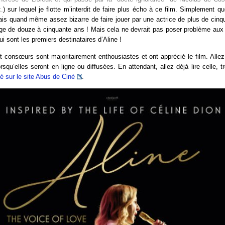
.
) sur lequel je flotte m’interdit de faire plus écho à ce film. Simplement qu
uvais quand même assez bizarre de faire jouer par une actrice de plus de cinq
 de douze à cinquante ans ! Mais cela ne devrait pas poser problème aux
i sont les premiers destinataires d’Aline !
 consœurs sont majoritairement enthousiastes et ont apprécié le film. Allez 
orsqu’elles seront en ligne ou diffusées. En attendant, allez déjà lire celle, 
 sur le site Abus de Ciné
.