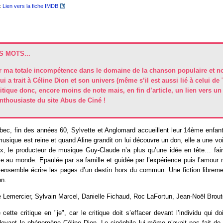
:
Lien vers la fiche IMDB
 MOTS...
r ma totale incompétence dans le domaine de la chanson populaire et 
ui a trait à Céline Dion et son univers (même s’il est aussi lié à celui de T
ritique donc, encore moins de note mais, en fin d’article, un lien vers un
enthousiaste du site Abus de Ciné !
ec, fin des années 60, Sylvette et Anglomard accueillent leur 14ème enfant 
musique est reine et quand Aline grandit on lui découvre un don, elle a une voi
ix, le producteur de musique Guy-Claude n’a plus qu’une idée en tête… faire
e au monde. Epaulée par sa famille et guidée par l’expérience puis l’amour 
 ensemble écrire les pages d’un destin hors du commun. Une fiction libreme
on.
e Lemercier, Sylvain Marcel, Danielle Fichaud, Roc LaFortun, Jean-Noël Brou
 cette critique en "je", car le critique doit s’effacer devant l’individu qui d
 devant le phénomène Céline Dion. Le cinéphile lui-même n’avait pas fait de 