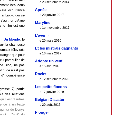
le 23 septembre 2014
blement beaucoup
Apnée
mière occurrence
le 20 janvier 2017
rai biopic qui se
’agit ici d’Aline
Maryline
e le film est une
le 1er novembre 2017
L’avenir
ilm
Un Monde
, le
le 20 mars 2016
pour la chanteuse
Et les mistrals gagnants
urnaux télévisés
le 16 mars 2017
étranger que pour
u particulier de
Adopte un veuf
ne Dion, ne pas
le 15 avril 2016
nfin, ce n’est pas
Rocks
me d’incompétence
le 12 septembre 2020
Les petits flocons
grosse ?) partie
le 17 janvier 2019
oie des relations
qu’il est d’autres
Belgian Disaster
rence à un texte
le 20 août 2015
 qui va de Denys
Plonger
 et la "nuit" de