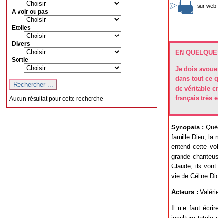
sur web 
A voir ou pas
Etoiles
Divers
EN QUELQUES
Sortie
Je dois avoue
dans tout ce q
de véritable c
français très 
Aucun résultat pour cette recherche
Synopsis :
Québ
famille Dieu, la 
entend cette vo
grande chanteus
Claude, ils vont
vie de Céline Di
Acteurs :
Valéri
Il me faut écrire
inculture totale