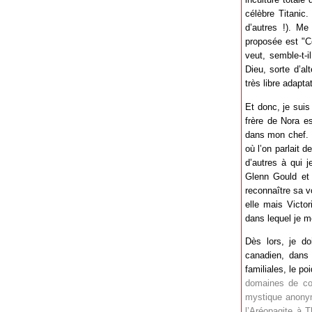
célèbre Titanic
d’autres !). Me
proposée est "Cé
veut, semble-t-i
Dieu, sorte d’al
très libre adapta
Et donc, je sui
frère de Nora es
dans mon chef. 
où l’on parlait 
d’autres à qui j
Glenn Gould et 
reconnaître sa v
elle mais Victor
dans lequel je m
Dès lors, je do
canadien, dans u
familiales, le po
domaines de con
mystique anonym
l’Aréopagite à 