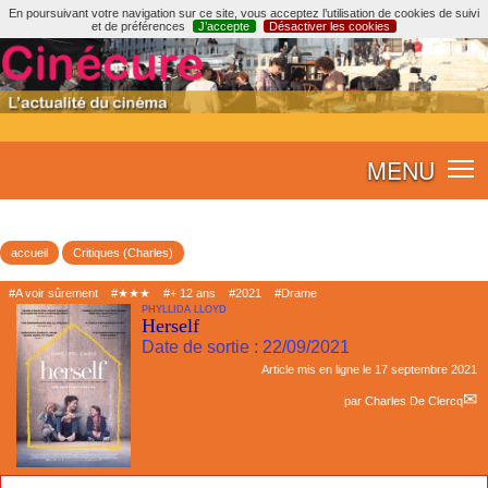
En poursuivant votre navigation sur ce site, vous acceptez l’utilisation de cookies de suivi
et de préférences
J’accepte
Désactiver les cookies
MENU
accueil
Critiques (Charles)
#A voir sûrement
#★★★
#+ 12 ans
#2021
#Drame
PHYLLIDA LLOYD
Herself
Date de sortie : 22/09/2021
Article mis en ligne le
17 septembre 2021
par
Charles De Clercq