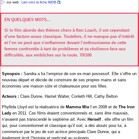
sur web :
Lien vers la fiche IMDB
EN QUELQUES MOTS...
Si le film aborde des thèmes chers à Ken Loach, il est cependant
d’une facture assez classique. Toutefois, il ne manque pas d’intérêt
et l’on ne peut que s’enflammer devant l’enthousiasme de cette
femme confrontée à tant de problèmes et sa résilience face aux
difficultés, aux embûches sur la route. 70/100
Synopsis :
Sandra a fui l’emprise de son ex-mari possessif. Elle s’offre un
nouveau départ et décide de construire de ses propres mains et sans
économies une maison sûre et chaleureuse pour ses filles.
Acteurs :
Clare Dunne, Harriet Walter, Conleth Hill, Cathy Belton
Phyllida Lloyd est la réalisatrice de
Mamma Mia !
en 2008 et de
The Iron
Lady
en 2011. Ces films étaient conventionnels et, sans être mauvais,
n’avaient pas transcendé le septième art. Avec
Herself
, elle offre un film
qui, pour conventionnel et classique qu’il soit, a des atouts pour lui, à
commencer par le jeu de son actrice principale Clare Dunne, qui a
également écrit l’histoire et participé au scénario.