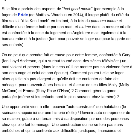
Si le film a parfois des aspects de "
feel good movie
" (par exemple à la
façon de
Pride
(de Matthew Warchus en 2014), il lorgne plutôt du côté du
film social "à la Ken Loach" en traitant, à la fois du
parcours intime
et
difficile d’une femme battue par son mari, et
extime
dans la mesure où elle
est confrontée à la crise du logement en Angleterre mais également à la
bureaucratie et à la justice (tant pour pouvoir se loger que pour la garde de
ses enfants).
On ne peut que prendre fait et cause pour cette femme, confrontée à Gary
(Ian Lloyd Anderson, qui a surtout tourné dans des séries télévisées) un
mari violent et pervers (dans le sens où il ne montre pas sa violence face à
son entourage et celui de son épouse). Comment pourra-t-elle se loger
alors qu’elle n’a pas d’argent et qu’elle doit se contenter de faire des
ménages pour subvenir à ses besoins et à ceux de ses filles Molly (Molly
McCann) et Emma (Ruby Rose O’Hara) ? Comment gérer la garde
partagée (même si les enfants sont le plus souvent chez la mère) ?
Une opportunité vient à elle : pouvoir "auto-construire" son habitation (le
scénario s’appuie ici sur une historie réelle) ! Devenir auto-entrepreneur de
sa maison, grâce à un terrain mis à sa disposition par une des personnes
chez qui elle fait le ménage. Une construction qui ne se fera pas sans
embûches et qui la confronte aux difficultés juridiques, financières et