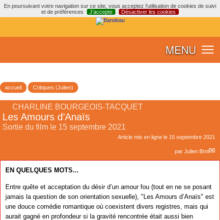
En poursuivant votre navigation sur ce site, vous acceptez l’utilisation de cookies de suivi
et de préférences
J’accepte
Désactiver les cookies
MENU
accueil
Critiques (Julien)
CHARLINE BOURGEOIS-TACQUET
Les Amours d’Anaïs
Sortie du film le 15 septembre 2021
Article mis en ligne le
15 septembre 2021
par
Julien Brnl
EN QUELQUES MOTS...
Entre quête et acceptation du désir d’un amour fou (tout en ne se posant
jamais la question de son orientation sexuelle), "Les Amours d’Anaïs" est
une douce comédie romantique où coexistent divers registres, mais qui
aurait gagné en profondeur si la gravité rencontrée était aussi bien