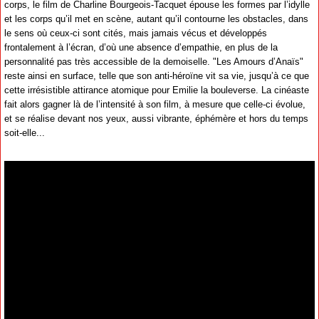
corps, le film de Charline Bourgeois-Tacquet épouse les formes par l’idylle
et les corps qu’il met en scène, autant qu’il contourne les obstacles, dans
le sens où ceux-ci sont cités, mais jamais vécus et développés
frontalement à l’écran, d’où une absence d’empathie, en plus de la
personnalité pas très accessible de la demoiselle. "Les Amours d’Anaïs"
reste ainsi en surface, telle que son anti-héroïne vit sa vie, jusqu’à ce que
cette irrésistible attirance atomique pour Emilie la bouleverse. La cinéaste
fait alors gagner là de l’intensité à son film, à mesure que celle-ci évolue,
et se réalise devant nos yeux, aussi vibrante, éphémère et hors du temps
soit-elle...