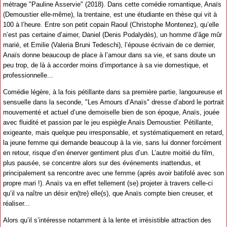
métrage "Pauline Asservie" (2018). Dans cette comédie romantique, Anaïs
(Demoustier elle-même), la trentaine, est une étudiante en thèse qui vit à
100 à l’heure. Entre son petit copain Raoul (Christophe Montenez), qu’elle
n’est pas certaine d’aimer, Daniel (Denis Podalydès), un homme d’âge mûr
marié, et Emilie (Valeria Bruni Tedeschi), l’épouse écrivain de ce dernier,
Anaïs donne beaucoup de place à l’amour dans sa vie, et sans doute un
peu trop, de là à accorder moins d’importance à sa vie domestique, et
professionnelle...
Comédie légère, à la fois pétillante dans sa première partie, langoureuse et
sensuelle dans la seconde, "Les Amours d’Anaïs" dresse d’abord le portrait
mouvementé et actuel d’une demoiselle bien de son époque, Anaïs, jouée
avec fluidité et passion par le jeu espiègle Anaïs Demoustier. Pétillante,
exigeante, mais quelque peu irresponsable, et systématiquement en retard,
la jeune femme qui demande beaucoup à la vie, sans lui donner forcément
en retour, risque d’en énerver gentiment plus d’un. L’autre moitié du film,
plus pausée, se concentre alors sur des événements inattendus, et
principalement sa rencontre avec une femme (après avoir batifolé avec son
propre mari !). Anaïs va en effet tellement (se) projeter à travers celle-ci
qu’il va naître un désir en(tre) elle(s), que Anaïs compte bien creuser, et
réaliser...
Alors qu’il s’intéresse notamment à la lente et irrésistible attraction des