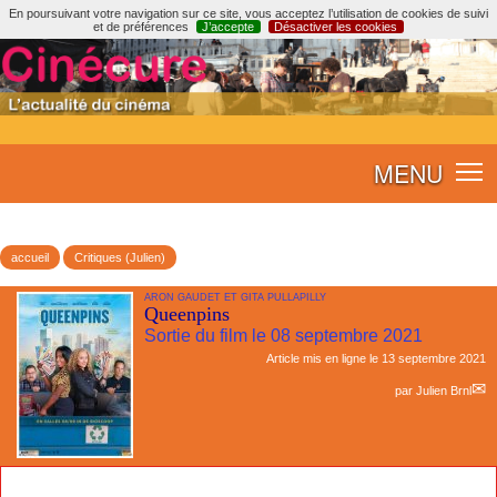
En poursuivant votre navigation sur ce site, vous acceptez l’utilisation de cookies de suivi
et de préférences
J’accepte
Désactiver les cookies
MENU
accueil
Critiques (Julien)
ARON GAUDET ET GITA PULLAPILLY
Queenpins
Sortie du film le 08 septembre 2021
Article mis en ligne le
13 septembre 2021
par
Julien Brnl