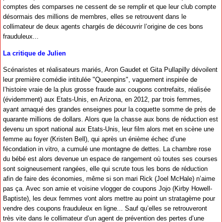
comptes des comparses ne cessent de se remplir et que leur club compte
désormais des millions de membres, elles se retrouvent dans le
collimateur de deux agents chargés de découvrir l’origine de ces bons
frauduleux...
La critique de Julien
Scénaristes et réalisateurs mariés, Aron Gaudet et Gita Pullapilly dévoilent
leur première comédie intitulée "Queenpins", vaguement inspirée de
l’histoire vraie de la plus grosse fraude aux coupons contrefaits, réalisée
(évidemment) aux Etats-Unis, en Arizona, en 2012, par trois femmes,
ayant arnaqué des grandes enseignes pour la coquette somme de près de
quarante millions de dollars. Alors que la chasse aux bons de réduction est
devenu un sport national aux Etats-Unis, leur film alors met en scène une
femme au foyer (Kristen Bell), qui après un énième échec d’une
fécondation in vitro, a cumulé une montagne de dettes. La chambre rose
du bébé est alors devenue un espace de rangement où toutes ses courses
sont soigneusement rangées, elle qui scrute tous les bons de réduction
afin de faire des économies, même si son mari Rick (Joel McHale) n’aime
pas ça. Avec son amie et voisine vlogger de coupons Jojo (Kirby Howell-
Baptiste), les deux femmes vont alors mettre au point un stratagème pour
vendre des coupons frauduleux en ligne... Sauf qu’elles se retrouveront
très vite dans le collimateur d’un agent de prévention des pertes d’une