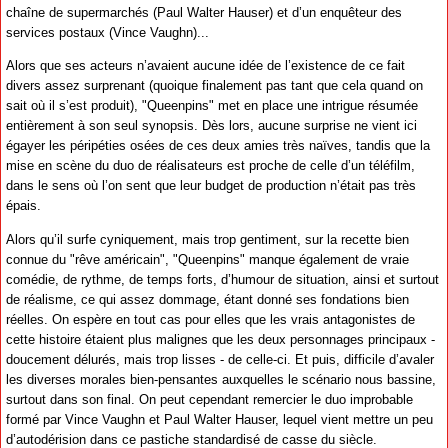
chaîne de supermarchés (Paul Walter Hauser) et d’un enquêteur des
services postaux (Vince Vaughn)...
Alors que ses acteurs n’avaient aucune idée de l’existence de ce fait
divers assez surprenant (quoique finalement pas tant que cela quand on
sait où il s’est produit), "Queenpins" met en place une intrigue résumée
entièrement à son seul synopsis. Dès lors, aucune surprise ne vient ici
égayer les péripéties osées de ces deux amies très naïves, tandis que la
mise en scène du duo de réalisateurs est proche de celle d’un téléfilm,
dans le sens où l’on sent que leur budget de production n’était pas très
épais.
Alors qu’il surfe cyniquement, mais trop gentiment, sur la recette bien
connue du "rêve américain", "Queenpins" manque également de vraie
comédie, de rythme, de temps forts, d’humour de situation, ainsi et surtout
de réalisme, ce qui assez dommage, étant donné ses fondations bien
réelles. On espère en tout cas pour elles que les vrais antagonistes de
cette histoire étaient plus malignes que les deux personnages principaux -
doucement délurés, mais trop lisses - de celle-ci. Et puis, difficile d’avaler
les diverses morales bien-pensantes auxquelles le scénario nous bassine,
surtout dans son final. On peut cependant remercier le duo improbable
formé par Vince Vaughn et Paul Walter Hauser, lequel vient mettre un peu
d’autodérision dans ce pastiche standardisé de casse du siècle.