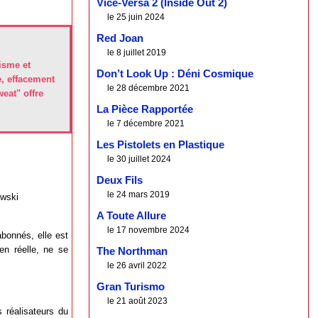
Vice-Versa 2 (Inside Out 2)
le 25 juin 2024
Red Joan
le 8 juillet 2019
isme et
Don’t Look Up : Déni Cosmique
e, effacement
le 28 décembre 2021
weat" offre
La Pièce Rapportée
le 7 décembre 2021
Les Pistolets en Plastique
le 30 juillet 2024
Deux Fils
le 24 mars 2019
owski
A Toute Allure
le 17 novembre 2024
abonnés, elle est
ien réelle, ne se
The Northman
le 26 avril 2022
Gran Turismo
le 21 août 2023
 réalisateurs du