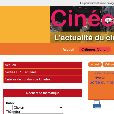
En poursuivant votre navigat
Accueil
Critiques (Julien)
accueil
Critiqu
Accueil
Sorties BR... et livres
MAGNUS VON H
Sweat
Critères de cotation de Charles
Sortie du film
Recherche thématique
Public
Thème(s)