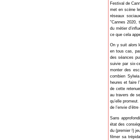
Festival de Cann
met en scène le 
réseaux sociau
"Cannes 2020, t
du métier d’infl
ce que cela appe
On y suit alors
en tous cas, pas
des séances pub
suivie par six-c
monter des esca
combien Sylwia 
heures et faire
de cette retenue
au travers de se
qu’elle promeut. 
de l’envie d’être
Sans approfondi
état des conséqu
du (premier !) j
filmer sa trépid