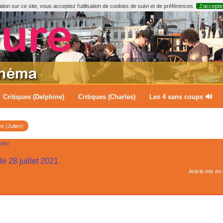
ion sur ce site, vous acceptez l’utilisation de cookies de suivi et de préférences
J’accepte
Critiques (Delphine)
Critiques (Charles)
Les 4 sans coups 🔊
es (Julien)
ORN
 le 28 juillet 2021
Article mis en 