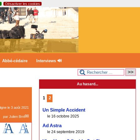
Désactiver les cookies
Abbé-cédaire
Interviews 🔊
Au hasard...
1
2
ligne le
3 août 2021
Un Simple Accident
le 16 octobre 2025
par
Julien Brnl
Ad Astra
le 24 septembre 2019