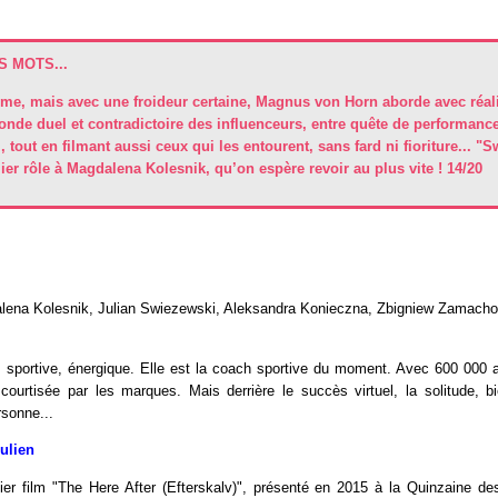
 MOTS...
me, mais avec une froideur certaine, Magnus von Horn aborde avec réal
monde duel et contradictoire des influenceurs, entre quête de performanc
, tout en filmant aussi ceux qui les entourent, sans fard ni fioriture... "S
er rôle à Magdalena Kolesnik, qu’on espère revoir au plus vite ! 14/20
lena Kolesnik, Julian Swiezewski, Aleksandra Konieczna, Zbigniew Zamach
, sportive, énergique. Elle est la coach sportive du moment. Avec 600 000 
courtisée par les marques. Mais derrière le succès virtuel, la solitude, b
sonne...
Julien
er film "The Here After (Efterskalv)", présenté en 2015 à la Quinzaine des