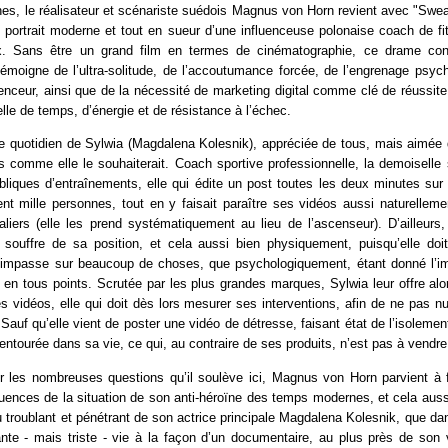
es, le réalisateur et scénariste suédois Magnus von Horn revient avec "Sweat
portrait moderne et tout en sueur d’une influenceuse polonaise coach de fi
x. Sans être un grand film en termes de cinématographie, ce drame cont
émoigne de l’ultra-solitude, de l’accoutumance forcée, de l’engrenage psych
uenceur, ainsi que de la nécessité de marketing digital comme clé de réussite,
lle de temps, d’énergie et de résistance à l’échec.
 le quotidien de Sylwia (Magdalena Kolesnik), appréciée de tous, mais aimée
 comme elle le souhaiterait. Coach sportive professionnelle, la demoiselle
liques d’entraînements, elle qui édite un post toutes les deux minutes sur 
ent mille personnes, tout en y faisait paraître ses vidéos aussi naturelleme
liers (elle les prend systématiquement au lieu de l’ascenseur). D’ailleurs
souffre de sa position, et cela aussi bien physiquement, puisqu’elle doit
 l’impasse sur beaucoup de choses, que psychologiquement, étant donné l’i
 en tous points. Scrutée par les plus grandes marques, Sylwia leur offre al
s vidéos, elle qui doit dès lors mesurer ses interventions, afin de ne pas 
Sauf qu’elle vient de poster une vidéo de détresse, faisant état de l’isolement
 entourée dans sa vie, ce qui, au contraire de ses produits, n’est pas à vendre.
r les nombreuses questions qu’il soulève ici, Magnus von Horn parvient à f
ences de la situation de son anti-héroïne des temps modernes, et cela auss
eu troublant et pénétrant de son actrice principale Magdalena Kolesnik, que d
ante - mais triste - vie à la façon d’un documentaire, au plus près de son