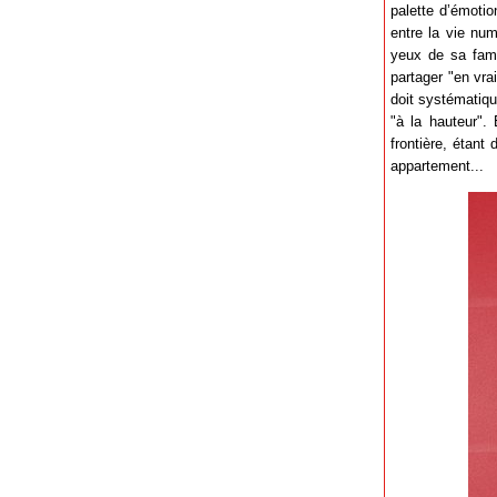
palette d’émotio
entre la vie nu
yeux de sa famil
partager "en vra
doit systématiqu
"à la hauteur". 
frontière, étan
appartement...