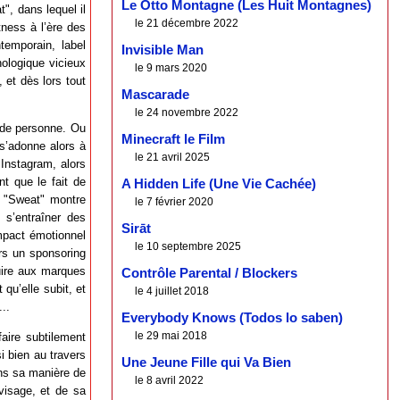
Le Otto Montagne (Les Huit Montagnes)
", dans lequel il
le 21 décembre 2022
tness à l’ère des
emporain, label
Invisible Man
ologique vicieux
le 9 mars 2020
 et dès lors tout
Mascarade
le 24 novembre 2022
 de personne. Ou
Minecraft le Film
 s’adonne alors à
le 21 avril 2025
Instagram, alors
nt que le fait de
A Hidden Life (Une Vie Cachée)
, "Sweat" montre
le 7 février 2020
 s’entraîner des
Sirāt
mpact émotionnel
le 10 septembre 2025
ors un sponsoring
nuire aux marques
Contrôle Parental / Blockers
 qu’elle subit, et
le 4 juillet 2018
..
Everybody Knows (Todos lo saben)
le 29 mai 2018
aire subtilement
i bien au travers
Une Jeune Fille qui Va Bien
ans sa manière de
le 8 avril 2022
 visage, et de sa