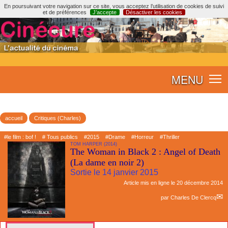
En poursuivant votre navigation sur ce site, vous acceptez l’utilisation de cookies de suivi
et de préférences
J’accepte
Désactiver les cookies
MENU
accueil
Critiques (Charles)
#le film : bof !
# Tous publics
#2015
#Drame
#Horreur
#Thriller
TOM HARPER (2014)
The Woman in Black 2 : Angel of Death
(La dame en noir 2)
Sortie le 14 janvier 2015
Article mis en ligne le
20 décembre 2014
par
Charles De Clercq