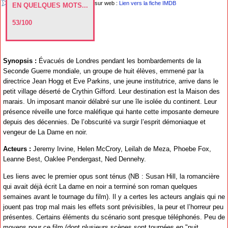
sur web :
Lien vers la fiche IMDB
EN QUELQUES MOTS...
53/100
Synopsis :
Évacués de Londres pendant les bombardements de la
Seconde Guerre mondiale, un groupe de huit élèves, emmené par la
directrice Jean Hogg et Eve Parkins, une jeune institutrice, arrive dans le
petit village déserté de Crythin Gifford. Leur destination est la Maison des
marais. Un imposant manoir délabré sur une île isolée du continent. Leur
présence réveille une force maléfique qui hante cette imposante demeure
depuis des décennies. De l’obscurité va surgir l’esprit démoniaque et
vengeur de La Dame en noir.
Acteurs :
Jeremy Irvine, Helen McCrory, Leilah de Meza, Phoebe Fox,
Leanne Best, Oaklee Pendergast, Ned Dennehy.
Les liens avec le premier opus sont ténus (NB : Susan Hill, la romancière
qui avait déjà écrit La dame en noir a terminé son roman quelques
semaines avant le tournage du film). Il y a certes les acteurs anglais qui ne
jouent pas trop mal mais les effets sont prévisibles, la peur et l’horreur peu
présentes. Certains éléments du scénario sont presque téléphonés. Peu de
moyens pour ce film (dont plusieurs scènes sont tournées en "nuit