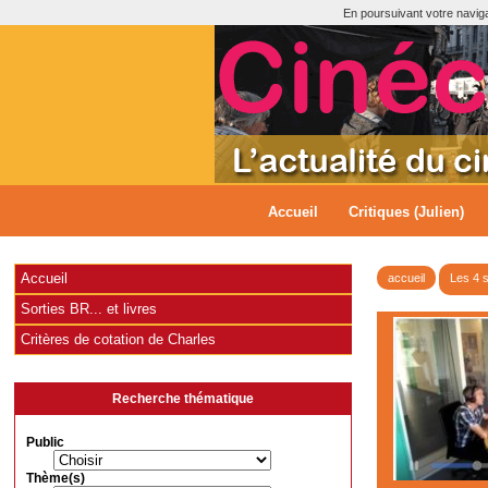
En poursuivant votre navigat
Accueil
Critiques (Julien)
Accueil
accueil
Les 4 
Sorties BR... et livres
Critères de cotation de Charles
Recherche thématique
Public
Thème(s)