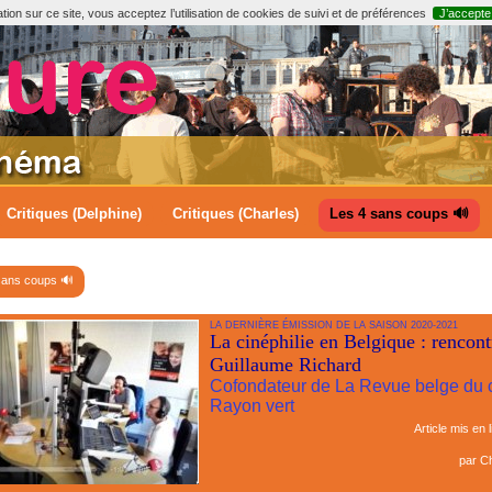
ion sur ce site, vous acceptez l’utilisation de cookies de suivi et de préférences
J’accepte
Critiques (Delphine)
Critiques (Charles)
Les 4 sans coups 🔊
sans coups 🔊
LA DERNIÈRE ÉMISSION DE LA SAISON 2020-2021
La cinéphilie en Belgique : rencont
Guillaume Richard
Cofondateur de La Revue belge du 
Rayon vert
Article mis en 
par
Ch