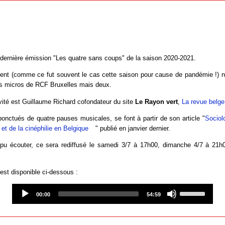
e dernière émission "Les quatre sans coups" de la saison 2020-2021.
ent (comme ce fut souvent le cas cette saison pour cause de pandémie !) n
es micros de RCF Bruxelles mais deux.
vité est Guillaume Richard cofondateur du site
Le Rayon vert
,
La revue belg
nctués de quatre pauses musicales, se font à partir de son article "
Sociol
et de la cinéphilie en Belgique
" publié en janvier dernier.
pu écouter, ce sera rediffusé le samedi 3/7 à 17h00, dimanche 4/7 à 21h0
est disponible ci-dessous :
Audio
Use
Player
Up/Down
00:00
54:59
Arrow
keys
to
increase