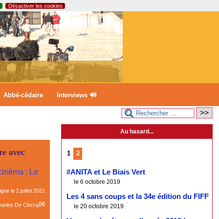
Désactiver les cookies
Abbé-cédaire
Interviews 🔊
Au hasard...
re avec
1
2
cinéma : Le
#ANITA et Le Biais Vert
le 6 octobre 2019
ligne le
2 juillet 2021
Les 4 sans coups et la 34e édition du FIFF
arles De Clercq
le 20 octobre 2019