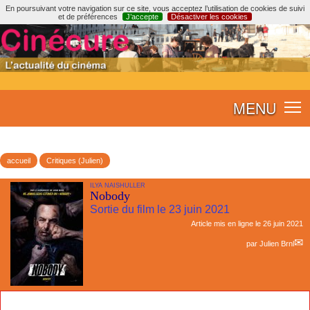
En poursuivant votre navigation sur ce site, vous acceptez l’utilisation de cookies de suivi
et de préférences
J’accepte
Désactiver les cookies
MENU
accueil
Critiques (Julien)
ILYA NAISHULLER
Nobody
Sortie du film le 23 juin 2021
Article mis en ligne le
26 juin 2021
par
Julien Brnl