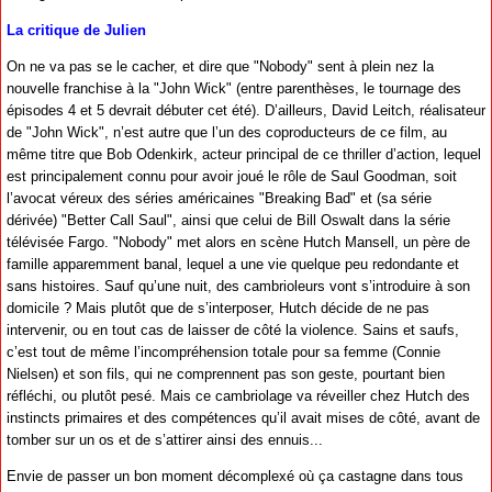
La critique de Julien
On ne va pas se le cacher, et dire que "Nobody" sent à plein nez la
nouvelle franchise à la "John Wick" (entre parenthèses, le tournage des
épisodes 4 et 5 devrait débuter cet été). D’ailleurs, David Leitch, réalisateur
de "John Wick", n’est autre que l’un des coproducteurs de ce film, au
même titre que Bob Odenkirk, acteur principal de ce thriller d’action, lequel
est principalement connu pour avoir joué le rôle de Saul Goodman, soit
l’avocat véreux des séries américaines "Breaking Bad" et (sa série
dérivée) "Better Call Saul", ainsi que celui de Bill Oswalt dans la série
télévisée Fargo. "Nobody" met alors en scène Hutch Mansell, un père de
famille apparemment banal, lequel a une vie quelque peu redondante et
sans histoires. Sauf qu’une nuit, des cambrioleurs vont s’introduire à son
domicile ? Mais plutôt que de s’interposer, Hutch décide de ne pas
intervenir, ou en tout cas de laisser de côté la violence. Sains et saufs,
c’est tout de même l’incompréhension totale pour sa femme (Connie
Nielsen) et son fils, qui ne comprennent pas son geste, pourtant bien
réfléchi, ou plutôt pesé. Mais ce cambriolage va réveiller chez Hutch des
instincts primaires et des compétences qu’il avait mises de côté, avant de
tomber sur un os et de s’attirer ainsi des ennuis...
Envie de passer un bon moment décomplexé où ça castagne dans tous