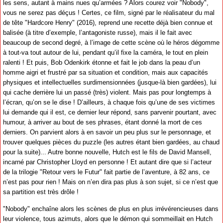
les sens, autant à mains nues qu’armées ? Alors courez voir "Nobody",
vous ne serez pas déçus ! Certes, ce film, signé par le réalisateur du mal
de tête "Hardcore Henry" (2016), reprend une recette déjà bien connue et
balisée (à titre d’exemple, l’antagoniste russe), mais il le fait avec
beaucoup de second degré, à l’image de cette scène où le héros dégomme
à tout-va tout autour de lui, pendant qu’il fixe la caméra, le tout en plein
ralenti ! Et puis, Bob Odenkirk étonne et fait le job dans la peau d’un
homme aigri et frustré par sa situation et condition, mais aux capacités
physiques et intellectuelles surdimensionnées (jusque-là bien gardées), lui
qui cache derrière lui un passé (très) violent. Mais pas pour longtemps à
l’écran, qu’on se le dise ! D’ailleurs, à chaque fois qu’une de ses victimes
lui demande qui il est, ce dernier leur répond, sans parvenir pourtant, avec
humour, à arriver au bout de ses phrases, étant donné la mort de ces
derniers. On parvient alors à en savoir un peu plus sur le personnage, et
trouver quelques pièces du puzzle (les autres étant bien gardées, au chaud
pour la suite)... Autre bonne nouvelle, Hutch est le fils de David Mansell,
incarné par Christopher Lloyd en personne ! Et autant dire que si l’acteur
de la trilogie "Retour vers le Futur" fait partie de l’aventure, à 82 ans, ce
n’est pas pour rien ! Mais on n’en dira pas plus à son sujet, si ce n’est que
sa partition est très drôle !
"Nobody" enchaîne alors les scènes de plus en plus irrévérencieuses dans
leur violence, tous azimuts, alors que le démon qui sommeillait en Hutch