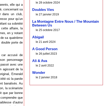
le 28 octobre 2024
rents, elle qui a
hé, concernant sa
Doubles Vies
ir dans un club,
le 27 janvier 2019
vresse pour qu’un
La Montagne Entre Nous / The Mountain
vélant sa sobriété
Between Us
 cette affaire, la
le 25 octobre 2017
mmes, en y notant
Abigail
t de sa quatrième
le 21 avril 2024
 double porte de
A Good Person
le 26 juillet 2023
, car accusé de
 son personnage
Ali & Ava
le passé avec une
le 2 avril 2022
en agissant de la
Wonder
riginal, Emerald
le 2 janvier 2018
iété où la parole
nt banalisés. Au
on, la scénariste
git que par bonne
re comprendre que
aiblesse d’autrui