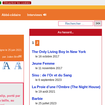
Désactiver les cookies
Abbé-cédaire
Interviews 🔊
Au hasard...
1
2
ligne le
25 juin 2021
The Only Living Boy In New York
le 16 octobre 2017
par
Julien Brnl
Jeune Femme
le 11 novembre 2017
Sisu : de l’Or et du Sang
le 6 septembre 2023
La Proie d’une l’Ombre (The Night House)
le 19 août 2021
lip, porté par
Barbie
taille, au
le 25 juillet 2023