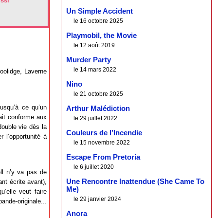
ussi
Un Simple Accident
le 16 octobre 2025
Playmobil, the Movie
le 12 août 2019
Murder Party
le 14 mars 2022
oolidge, Laverne
Nino
le 21 octobre 2025
jusqu’à ce qu’un
Arthur Malédiction
ait conforme aux
le 29 juillet 2022
double vie dès la
Couleurs de l’Incendie
 l’opportunité à
le 15 novembre 2022
Escape From Pretoria
le 6 juillet 2020
ell n’y va pas de
Une Rencontre Inattendue (She Came To
nt écrite avant),
Me)
’elle veut faire
le 29 janvier 2024
nde-originale...
Anora