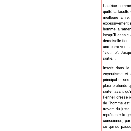
L’actrice nommée
quitté la facult
meilleure amie,
excessivement re
homme la ramène c
lorsqu’il essaie 
demoiselle tient
une barre vertic
"victime". Jusq
sortie...
Inscrit dans l
voyeurisme et 
principal et ses
plaie profonde q
sorte, avant qu
Fennell dresse i
de l’homme est 
travers du juste
représente la ge
conscience, par 
ce qui se passe 