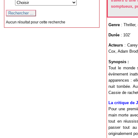
travers d’une 
somptueux, pr
Aucun résultat pour cette recherche
Genre
: Thriller
Durée
: 102’
Acteurs
: Carey 
Cox, Adam Brody
Synopsis :
Tout le monde s
évènement inatt
apparences : ell
nuit tombée. Au
Cassie de rachet
La critique de 
Pour une premièr
main morte avec 
tout en réussis
passer tout au 
originalement po