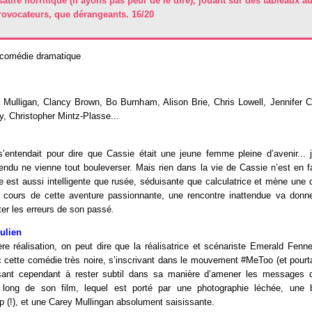
satire horrifique (n’ayons pas peur de le dire), jouant sur des tableaux a
ovocateurs, que dérangeants. 16/20
, comédie dramatique
Mulligan, Clancy Brown, Bo Burnham, Alison Brie, Chris Lowell, Jennifer C
, Christopher Mintz-Plasse...
’entendait pour dire que Cassie était une jeune femme pleine d’avenir... 
endu ne vienne tout bouleverser. Mais rien dans la vie de Cassie n’est en f
e est aussi intelligente que rusée, séduisante que calculatrice et mène une 
 cours de cette aventure passionnante, une rencontre inattendue va donner
er les erreurs de son passé.
Julien
e réalisation, on peut dire que la réalisatrice et scénariste Emerald Fenn
cette comédie très noire, s’inscrivant dans le mouvement #MeToo (et pourta
sant cependant à rester subtil dans sa manière d’amener les messages qu
long de son film, lequel est porté par une photographie léchée, une ba
p (!), et une Carey Mullingan absolument saisissante.