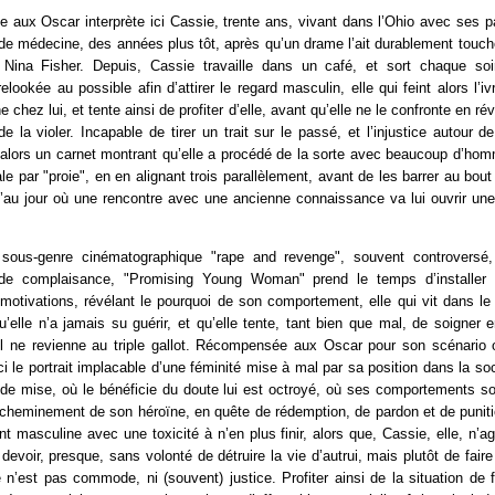
 aux Oscar interprète ici Cassie, trente ans, vivant dans l’Ohio avec ses pa
é de médecine, des années plus tôt, après qu’un drame l’ait durablement touc
 Nina Fisher. Depuis, Cassie travaille dans un café, et sort chaque so
lookée au possible afin d’attirer le regard masculin, elle qui feint alors l’i
hez lui, et tente ainsi de profiter d’elle, avant qu’elle ne le confronte en ré
de la violer. Incapable de tirer un trait sur le passé, et l’injustice autour de
 alors un carnet montrant qu’elle a procédé de la sorte avec beaucoup d’ho
ale par "proie", en en alignant trois parallèlement, avant de les barrer au bou
u’au jour où une rencontre avec une ancienne connaissance va lui ouvrir une
e sous-genre cinématographique "rape and revenge", souvent controversé
de complaisance, "Promising Young Woman" prend le temps d’installer
 motivations, révélant le pourquoi de son comportement, elle qui vit dans 
u’elle n’a jamais su guérir, et qu’elle tente, tant bien que mal, de soigner 
’il ne revienne au triple gallot. Récompensée aux Oscar pour son scénario o
ci le portrait implacable d’une féminité mise à mal par sa position dans la soc
de mise, où le bénéficie du doute lui est octroyé, où ses comportements so
 cheminement de son héroïne, en quête de rédemption, de pardon et de puniti
nt masculine avec une toxicité à n’en plus finir, alors que, Cassie, elle, n’a
devoir, presque, sans volonté de détruire la vie d’autrui, mais plutôt de fai
n’est pas commode, ni (souvent) justice. Profiter ainsi de la situation de f