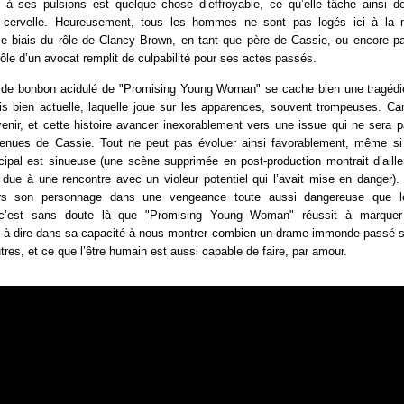
à ses pulsions est quelque chose d’effroyable, ce qu’elle tâche ainsi d
 cervelle. Heureusement, tous les hommes ne sont pas logés ici à la
e biais du rôle de Clancy Brown, en tant que père de Cassie, ou encore par
rôle d’un avocat remplit de culpabilité pour ses actes passés.
rs de bonbon acidulé de "Promising Young Woman" se cache bien une tragéd
is bien actuelle, laquelle joue sur les apparences, souvent trompeuses. Car
enir, et cette histoire avancer inexorablement vers une issue qui ne sera p
tenues de Cassie. Tout ne peut pas évoluer ainsi favorablement, même si
cipal est sinueuse (une scène supprimée en post-production montrait d’aill
ue à une rencontre avec un violeur potentiel qui l’avait mise en danger).
ors son personnage dans une vengeance toute aussi dangereuse que 
t c’est sans doute là que "Promising Young Woman" réussit à marquer
st-à-dire dans sa capacité à nous montrer combien un drame immonde passé s
utres, et ce que l’être humain est aussi capable de faire, par amour.