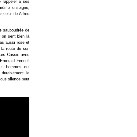
e rappeler à ses
 même enseigne,
 celui de Alfred
ie saupoudrée de
 on sent bien là
as aussi rose et
 la route de son
eurs Cassie avec
 Emerald Fennell
les hommes qui
 durablement le
ous silence peut