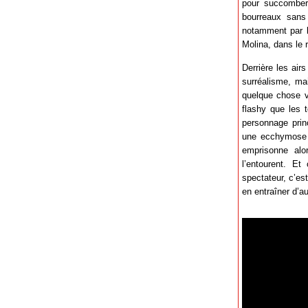
pour succomber 
bourreaux sans
notamment par l
Molina, dans le 
Derrière les ai
surréalisme, ma
quelque chose v
flashy que les 
personnage prin
une ecchymose d
emprisonne al
l’entourent. E
spectateur, c’e
en entraîner d’a