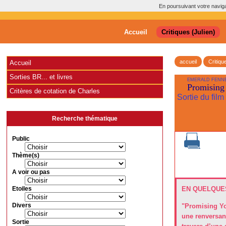
En poursuivant votre navigat
Accueil
Critiques (Julien)
accueil
Critiqu
Accueil
Sorties BR... et livres
EMERALD FENN
Promisin
Critères de cotation de Charles
Sortie du film
Recherche thématique
Public
Thème(s)
A voir ou pas
Etoiles
EN QUELQUES
Divers
"Promising Yo
une renversant
Sortie