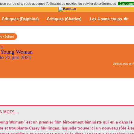
ion sur ce site, vous acceptez l’utilisation de cookies de suivi et de préférences
J’accepte
Critiques (Delphine)
Critiques (Charles)
Les 4 sans coups 🔊
es (Julien)
ELL
g Young Woman
 le 23 juin 2021
Article mis en 
 MOTS...
ung Woman" est un premier film férocement féministe qui en a dans le s
e et troublante Carey Mullingan, laquelle trouve ici un nouveau rôle à sa 