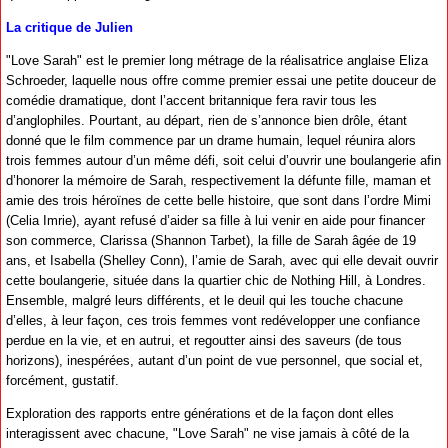
La critique de Julien
"Love Sarah" est le premier long métrage de la réalisatrice anglaise Eliza
Schroeder, laquelle nous offre comme premier essai une petite douceur de
comédie dramatique, dont l’accent britannique fera ravir tous les
d’anglophiles. Pourtant, au départ, rien de s’annonce bien drôle, étant
donné que le film commence par un drame humain, lequel réunira alors
trois femmes autour d’un même défi, soit celui d’ouvrir une boulangerie afin
d’honorer la mémoire de Sarah, respectivement la défunte fille, maman et
amie des trois héroïnes de cette belle histoire, que sont dans l’ordre Mimi
(Celia Imrie), ayant refusé d’aider sa fille à lui venir en aide pour financer
son commerce, Clarissa (Shannon Tarbet), la fille de Sarah âgée de 19
ans, et Isabella (Shelley Conn), l’amie de Sarah, avec qui elle devait ouvrir
cette boulangerie, située dans la quartier chic de Nothing Hill, à Londres.
Ensemble, malgré leurs différents, et le deuil qui les touche chacune
d’elles, à leur façon, ces trois femmes vont redévelopper une confiance
perdue en la vie, et en autrui, et regoutter ainsi des saveurs (de tous
horizons), inespérées, autant d’un point de vue personnel, que social et,
forcément, gustatif.
Exploration des rapports entre générations et de la façon dont elles
interagissent avec chacune, "Love Sarah" ne vise jamais à côté de la