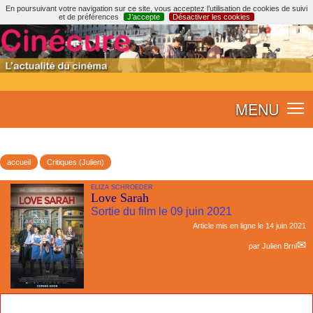
En poursuivant votre navigation sur ce site, vous acceptez l’utilisation de cookies de suivi
et de préférences
J’accepte
Désactiver les cookies
MENU
accueil
Critiques (Julien)
ELIZA SCHROEDER
Love Sarah
Sortie du film le 09 juin 2021
Article mis en ligne le
14 juin 2021
par
Julien Brnl