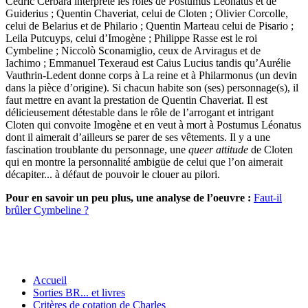
Cédric Cerbara interprète les rôles de Postumus Léonatus et de
Guiderius ; Quentin Chaveriat, celui de Cloten ; Olivier Corcolle,
celui de Belarius et de Philario ; Quentin Marteau celui de Pisario ;
Leila Putcuyps, celui d’Imogène ; Philippe Rasse est le roi
Cymbeline ; Niccolò Sconamiglio, ceux de Arviragus et de
Iachimo ; Emmanuel Texeraud est Caius Lucius tandis qu’Aurélie
Vauthrin-Ledent donne corps à La reine et à Philarmonus (un devin
dans la pièce d’origine). Si chacun habite son (ses) personnage(s), il
faut mettre en avant la prestation de Quentin Chaveriat. Il est
délicieusement détestable dans le rôle de l’arrogant et intrigant
Cloten qui convoite Imogène et en veut à mort à Postumus Léonatus
dont il aimerait d’ailleurs se parer de ses vêtements. Il y a une
fascination troublante du personnage, une
queer attitude
de Cloten
qui en montre la personnalité ambigüe de celui que l’on aimerait
décapiter... à défaut de pouvoir le clouer au pilori.
Pour en savoir un peu plus, une analyse de l’oeuvre :
Faut-il
brûler Cymbeline ?
Accueil
Sorties BR... et livres
Critères de cotation de Charles