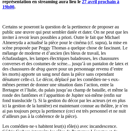
représentation en streaming aura lieu le
27 avril prochain à
19h00
.
Certains se poseront la question de la pertinence de proposer au
public une œuvre qui peut sembler datée et dater. On ne peut que les
inviter à revoir leurs possibles a priori. Outre le fait que Michael
Almereyda a actualisé la pièce pour le cinéma (cf. supra), la mise en
scène proposée par Peggy Thomas a quelque chose de fascinant. Le
mélange de moderne et d’ancien (les bleus de travail, les
échafaudages, les lampes électriques baladeuses, les chaussures
converses et des costumes de scène... jusqu’à un pantalon de latex et
des chaussures de
drag queen
pour un personnage revenu d’entre
les morts) apporte un sang neuf dans la pièce sans cependant
dénaturer celle-ci. Le décor, déplacé par les comédien·ne·s eux-
mêmes permet de donner une situation dans l’action, entre la
Bretagne et l’Italie, du palais jusqu’au champ de bataille, et même la
ronde des fantômes et l’apparition de Jupiter soi-même (enfin sur
fond translucide !). Si la gestion du décor par les acteurs (et en plus
ici la gestion de la lumière) est maintenant connue au théâtre, je n’en
ai pas toujours perçu la pertinence (ceci est très personnel et ne nuit
d’ailleurs pas à la cohérence de la pièce).
Les comédien·ne·s habitent leur(s) rôle(s) avec incandescence.