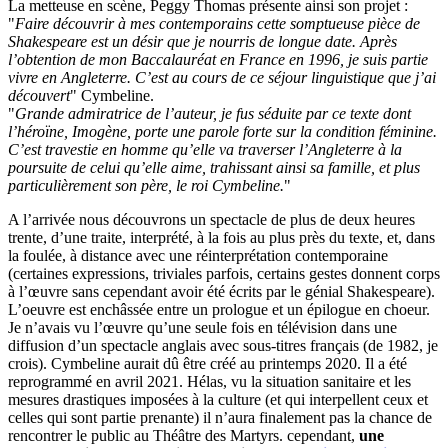
La metteuse en scène, Peggy Thomas présente ainsi son projet :
"
Faire découvrir à mes contemporains cette somptueuse pièce de
Shakespeare est un désir que je nourris de longue date. Après
l’obtention de mon Baccalauréat en France en 1996, je suis partie
vivre en Angleterre. C’est au cours de ce séjour linguistique que j’ai
découvert
" Cymbeline.
"
Grande admiratrice de l’auteur, je fus séduite par ce texte dont
l’héroïne, Imogène, porte une parole forte sur la condition féminine.
C’est travestie en homme qu’elle va traverser l’Angleterre à la
poursuite de celui qu’elle aime, trahissant ainsi sa famille, et plus
particulièrement son père, le roi Cymbeline
.
"
A l’arrivée nous découvrons un spectacle de plus de deux heures
trente, d’une traite, interprété, à la fois au plus près du texte, et, dans
la foulée, à distance avec une réinterprétation contemporaine
(certaines expressions, triviales parfois, certains gestes donnent corps
à l’œuvre sans cependant avoir été écrits par le génial Shakespeare).
L’oeuvre est enchâssée entre un prologue et un épilogue en choeur.
Je n’avais vu l’œuvre qu’une seule fois en télévision dans une
diffusion d’un spectacle anglais avec sous-titres français (de 1982, je
crois). Cymbeline aurait dû être créé au printemps 2020. Il a été
reprogrammé en avril 2021. Hélas, vu la situation sanitaire et les
mesures drastiques imposées à la culture (et qui interpellent ceux et
celles qui sont partie prenante) il n’aura finalement pas la chance de
rencontrer le public au Théâtre des Martyrs. cependant,
une