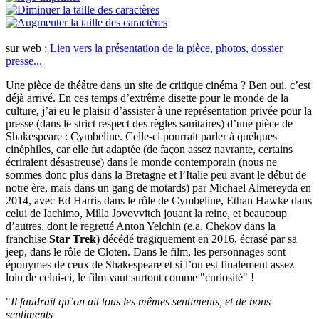
sur web :
Lien vers la présentation de la pièce, photos, dossier
presse...
Une pièce de théâtre dans un site de critique cinéma ? Ben oui, c’est
déjà arrivé. En ces temps d’extrême disette pour le monde de la
culture, j’ai eu le plaisir d’assister à une représentation privée pour la
presse (dans le strict respect des règles sanitaires) d’une pièce de
Shakespeare : Cymbeline. Celle-ci pourrait parler à quelques
cinéphiles, car elle fut adaptée (de façon assez navrante, certains
écriraient désastreuse) dans le monde contemporain (nous ne
sommes donc plus dans la Bretagne et l’Italie peu avant le début de
notre ère, mais dans un gang de motards) par Michael Almereyda en
2014, avec Ed Harris dans le rôle de Cymbeline, Ethan Hawke dans
celui de Iachimo, Milla Jovovvitch jouant la reine, et beaucoup
d’autres, dont le regretté Anton Yelchin (e.a. Chekov dans la
franchise
Star Trek
) décédé tragiquement en 2016, écrasé par sa
jeep, dans le rôle de Cloten. Dans le film, les personnages sont
éponymes de ceux de Shakespeare et si l’on est finalement assez
loin de celui-ci, le film vaut surtout comme "curiosité" !
"
Il faudrait qu’on ait tous les mêmes sentiments, et de bons
sentiments