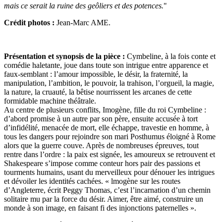
mais ce serait la ruine des geôliers et des potences.
"
Crédit photos :
Jean-Marc AME.
Présentation et synopsis de la pièce :
Cymbeline, à la fois conte et
comédie haletante, joue dans toute son intrigue entre apparence et
faux-semblant : l’amour impossible, le désir, la fraternité, la
manipulation, l’ambition, le pouvoir, la trahison, l’orgueil, la magie,
la nature, la cruauté, la bêtise nourrissent les arcanes de cette
formidable machine théâtrale.
Au centre de plusieurs conflits, Imogène, fille du roi Cymbeline :
d’abord promise à un autre par son père, ensuite accusée à tort
d’infidélité, menacée de mort, elle échappe, travestie en homme, à
tous les dangers pour rejoindre son mari Posthumus éloigné à Rome
alors que la guerre couve. Après de nombreuses épreuves, tout
rentre dans l’ordre : la paix est signée, les amoureux se retrouvent et
Shakespeare s’impose comme conteur hors pair des passions et
tourments humains, usant du merveilleux pour dénouer les intrigues
et dévoiler les identités cachées. « lmogène sur les routes
d’Angleterre, écrit Peggy Thomas, c’est l’incarnation d’un chemin
solitaire mu par la force du désir. Aimer, être aimé, construire un
monde à son image, en faisant fi des injonctions paternelles ».