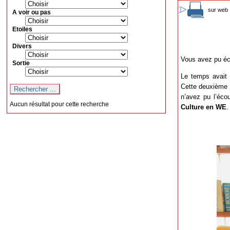
sur web 
A voir ou pas
Etoiles
Divers
Vous avez pu éco
Sortie
Le temps avait 
Cette deuxième 
n’avez pu l’éco
Aucun résultat pour cette recherche
Culture en WE
.