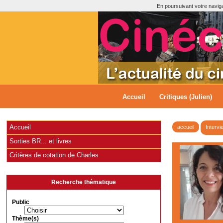
En poursuivant votre navigat
Accueil
Critiques (Julien)
Accueil
accueil
Intervi
Sorties BR... et livres
Critères de cotation de Charles
Recherche thématique
Public
Thème(s)