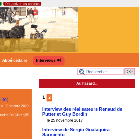
Désactiver les cookies
Abbé-cédaire
Interviews 🔊
Au hasard...
1
2
uite)
 le
17 octobre 2020
Interview des réalisateurs Renaud de
Putter et Guy Bordin
arles De Clercq
le 25 novembre 2017
Interview de Sergio Guataquira
Sarmiento