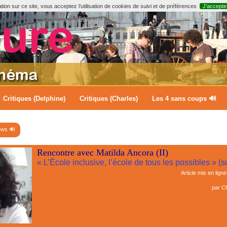
ion sur ce site, vous acceptez l’utilisation de cookies de suivi et de préférences
J’accepte
Critiques (Delphine)
Critiques (Charles)
Les 4 sans coups 🔊
ews 🔊
Rencontre avec Matilda Ancora (II)
« L’École inclusive, l’école de tous les possibles » (s
Article mis en ligne
par
Ch