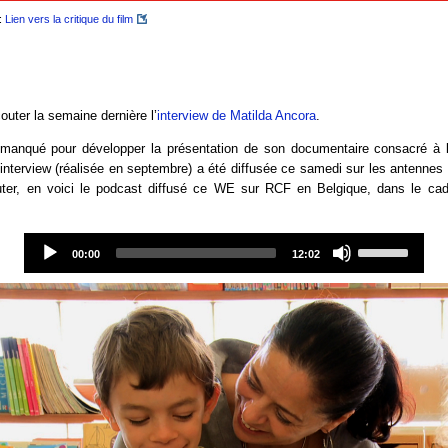
:
Lien vers la critique du film
uter la semaine dernière l’
interview de Matilda Ancora
.
manqué pour développer la présentation de son documentaire consacré à l’
interview (réalisée en septembre) a été diffusée ce samedi sur les antennes
uter, en voici le podcast diffusé ce WE sur RCF en Belgique, dans le cad
Audio
Use
Player
Up/Down
00:00
12:02
Arrow
keys
to
increase
or
decrease
volume.