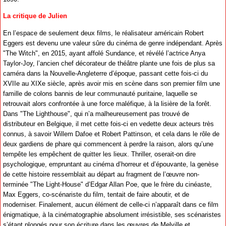
La critique de Julien
En l’espace de seulement deux films, le réalisateur américain Robert
Eggers est devenu une valeur sûre du cinéma de genre indépendant. Après
"The Witch", en 2015, ayant affolé Sundance, et révélé l’actrice Anya
Taylor-Joy, l’ancien chef décorateur de théâtre plante une fois de plus sa
caméra dans la Nouvelle-Angleterre d’époque, passant cette fois-ci du
XVIIe au XIXe siècle, après avoir mis en scène dans son premier film une
famille de colons bannis de leur communauté puritaine, laquelle se
retrouvait alors confrontée à une force maléfique, à la lisière de la forêt.
Dans "The Lighthouse", qui n’a malheureusement pas trouvé de
distributeur en Belgique, il met cette fois-ci en vedette deux acteurs très
connus, à savoir Willem Dafoe et Robert Pattinson, et cela dans le rôle de
deux gardiens de phare qui commencent à perdre la raison, alors qu’une
tempête les empêchent de quitter les lieux. Thriller, oserait-on dire
psychologique, empruntant au cinéma d’horreur et d’épouvante, la genèse
de cette histoire ressemblait au départ au fragment de l’œuvre non-
terminée "The Light-House" d’Edgar Allan Poe, que le frère du cinéaste,
Max Eggers, co-scénariste du film, tentait de faire aboutir, et de
moderniser. Finalement, aucun élément de celle-ci n’apparaît dans ce film
énigmatique, à la cinématographie absolument irrésistible, ses scénaristes
s’étant plongés pour son écriture dans les œuvres de Melville et