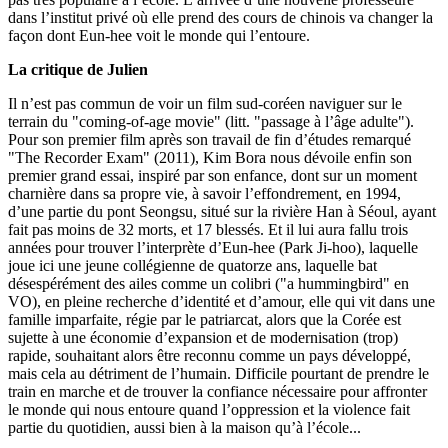
dans l’institut privé où elle prend des cours de chinois va changer la
façon dont Eun-hee voit le monde qui l’entoure.
La critique de Julien
Il n’est pas commun de voir un film sud-coréen naviguer sur le
terrain du "coming-of-age movie" (litt. "passage à l’âge adulte").
Pour son premier film après son travail de fin d’études remarqué
"The Recorder Exam" (2011), Kim Bora nous dévoile enfin son
premier grand essai, inspiré par son enfance, dont sur un moment
charnière dans sa propre vie, à savoir l’effondrement, en 1994,
d’une partie du pont Seongsu, situé sur la rivière Han à Séoul, ayant
fait pas moins de 32 morts, et 17 blessés. Et il lui aura fallu trois
années pour trouver l’interprète d’Eun-hee (Park Ji-hoo), laquelle
joue ici une jeune collégienne de quatorze ans, laquelle bat
désespérément des ailes comme un colibri ("a hummingbird" en
VO), en pleine recherche d’identité et d’amour, elle qui vit dans une
famille imparfaite, régie par le patriarcat, alors que la Corée est
sujette à une économie d’expansion et de modernisation (trop)
rapide, souhaitant alors être reconnu comme un pays développé,
mais cela au détriment de l’humain. Difficile pourtant de prendre le
train en marche et de trouver la confiance nécessaire pour affronter
le monde qui nous entoure quand l’oppression et la violence fait
partie du quotidien, aussi bien à la maison qu’à l’école...