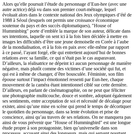
Alors qu’elle poursuit l’étude du personnage d’Eun-hee (avec une
autre actrice) déjà vu dans son premier court-métrage, lequel
évoluait alors dans le contexte national des Jeux olympiques d’été de
1988 à Séoul (lesquels ont permis une croissance économique
soutenue du pays et des succès diplomatiques), "House of
Humminbirg" porte d’emblée la marque de son auteur, délicate dans
ses intentions, laquelle on sent ici à la fois bien décidée à mettre en
images les difficultés d’être une jeune demoiselle en Corée à l’aube
de la mondialisation, et à la fois en paix avec elle-même par rapport
à ce passé, l’ayant forgé, elle qui entretient aujourd’hui de bonnes
relations avec sa famille, ce qui n’était pas le cas auparavant.
D’ailleurs, la réalisatrice ne dépeint ici aucun personnage de manière
négative, mais plutôt comme des victimes d’une société qui fut, et
qui est à même de changer, d’être bousculée. Féministe, son film
épouse surtout l’impact émotionnel ressenti par Eun-hee, chaque
mouvement de la caméra étant intentionnel ciblé sur cette dernière.
D’ailleurs, en parlant de cinématographie, on ne peut que féliciter
une photographie multicouche, douce et sombre, adoptant également
ses sentiments, entre acceptation de soi et nécessité de décalage pour
exister, ainsi qu’une mise en scène qui prend le temps de décortiquer
le quotidien du personnage, dans sa lente évolution et prise de
conscience, ainsi qu’au travers de ses relations. On ne manquera pas
ainsi de vous prévenir que "House of Hummingbird" est une longue
étude propre à son protagoniste, bien qu’universelle dans son
processus, accusant ainsi des longueurs, mais qui servent pourtant