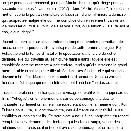
unique personnage principal, joué par Mariko Tsutsui, qu’il dirige pour la
seconde fois après "Harmonium" (2017). Dans "A Girl Missing", le cinéaste
met en scène le portrait complexe et fascinant d’une infirmière à domicile
qui, suspectée malgré elle comme complice d’un enlèvement, va voir sa
vie basculer du tout au tout. Mais est-ce à tort, ou à raison ? Et si tel est le
cas, à quel degré ?
Jouant en parallèle sur deux strates de temps différentes permettant de
mieux cerner la personnalité avant/après de cette femme ambiguë, Kôji
Fukada prend le temps d’installer le spectateur dans la vie de cette
dernière, elle qui travaille au sein d’une famille dans laquelle elle est
considérée comme membre à part entière, tandis qu’elle y soigne la grand-
mère, et aide aussi la petite fille aînée dans ses études, elle qui souhaite
devenir infirmière. Mais un jour, la cadette, disparaîtra. S’en suivra une
frénésie médiatique qui mettra littéralement l’anti-héroïne dos au mur.
Traduit littéralement en français par « visage de profil », le titre japonais du
film, "Yokogao", en dit énormément sur ce personnage à la dualité
intrigante, sur lequel on aime s’interroger, étant donné la manière dont Kôji
Fukada nous livre, au compte-goutte, des éléments de culpabilité, aussi
crédibles ou non soient-ils. Ce sera alors à nous à les interpréter, en tenant
compte bien évidemment des facteurs qui les feront surgir, venus des
relations communes qu’il entretient avec son entourage, et de lui-même...