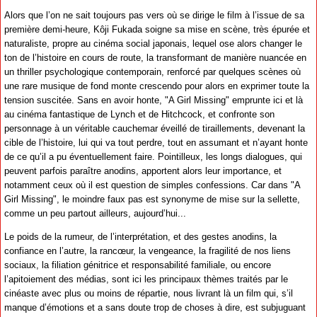
Alors que l’on ne sait toujours pas vers où se dirige le film à l’issue de sa
première demi-heure, Kôji Fukada soigne sa mise en scène, très épurée et
naturaliste, propre au cinéma social japonais, lequel ose alors changer le
ton de l’histoire en cours de route, la transformant de manière nuancée en
un thriller psychologique contemporain, renforcé par quelques scènes où
une rare musique de fond monte crescendo pour alors en exprimer toute la
tension suscitée. Sans en avoir honte, "A Girl Missing" emprunte ici et là
au cinéma fantastique de Lynch et de Hitchcock, et confronte son
personnage à un véritable cauchemar éveillé de tiraillements, devenant la
cible de l’histoire, lui qui va tout perdre, tout en assumant et n’ayant honte
de ce qu’il a pu éventuellement faire. Pointilleux, les longs dialogues, qui
peuvent parfois paraître anodins, apportent alors leur importance, et
notamment ceux où il est question de simples confessions. Car dans "A
Girl Missing", le moindre faux pas est synonyme de mise sur la sellette,
comme un peu partout ailleurs, aujourd’hui...
Le poids de la rumeur, de l’interprétation, et des gestes anodins, la
confiance en l’autre, la rancœur, la vengeance, la fragilité de nos liens
sociaux, la filiation génitrice et responsabilité familiale, ou encore
l’apitoiement des médias, sont ici les principaux thèmes traités par le
cinéaste avec plus ou moins de répartie, nous livrant là un film qui, s’il
manque d’émotions et a sans doute trop de choses à dire, est subjuguant