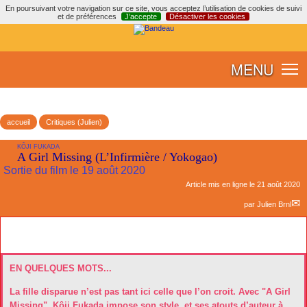
En poursuivant votre navigation sur ce site, vous acceptez l’utilisation de cookies de suivi
et de préférences
J’accepte
Désactiver les cookies
MENU
accueil
Critiques (Julien)
KÔJI FUKADA
A Girl Missing (L’Infirmière / Yokogao)
Sortie du film le 19 août 2020
Article mis en ligne le
21 août 2020
par
Julien Brnl
EN QUELQUES MOTS...
La fille disparue n’est pas tant ici celle que l’on croit. Avec "A Girl
Missing", Kôji Fukada impose son style, et ses atouts d’auteur à