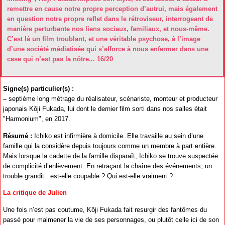
remettre en cause notre propre perception d’autrui, mais également
en question notre propre reflet dans le rétroviseur, interrogeant de
manière perturbante nos liens sociaux, familiaux, et nous-même.
C’est là un film troublant, et une véritable psychose, à l’image
d’une société médiatisée qui s’efforce à nous enfermer dans une
case qui n’est pas la nôtre... 16/20
Signe(s) particulier(s) :
–
septième long métrage du réalisateur, scénariste, monteur et producteur
japonais Kôji Fukada, lui dont le dernier film sorti dans nos salles était
"Harmonium", en 2017.
Résumé :
Ichiko est infirmière à domicile. Elle travaille au sein d’une
famille qui la considère depuis toujours comme un membre à part entière.
Mais lorsque la cadette de la famille disparaît, Ichiko se trouve suspectée
de complicité d’enlèvement. En retraçant la chaîne des événements, un
trouble grandit : est-elle coupable ? Qui est-elle vraiment ?
La critique de Julien
Une fois n’est pas coutume, Kôji Fukada fait resurgir des fantômes du
passé pour malmener la vie de ses personnages, ou plutôt celle ici de son