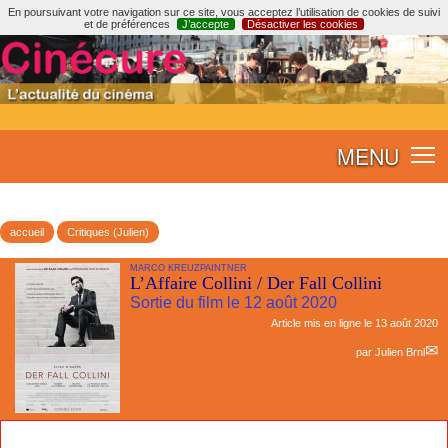
En poursuivant votre navigation sur ce site, vous acceptez l’utilisation de cookies de suivi
et de préférences
J’accepte
Désactiver les cookies
MENU
accueil
Critiques (Julien)
MARCO KREUZPAINTNER
L’Affaire Collini / Der Fall Collini
Sortie du film le 12 août 2020
Article mis en ligne le
13 août 2020
par
Julien Brnl