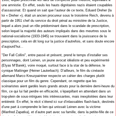
une amnistie. En effet, seuls les hauts dignitaires nazis étaient coupables
d’assassinat. Et quand on sait que l’auteur de ce texte, Eduard Dreher (la
loi « Dreher »), était un ancien procureur sous le troisième Reich, devenu à
partir de 1951 chef du service du droit pénal au ministère de la Justice,
lequel a alors joué un rôle prédominant dans le scandale de prescription,
selon lequel la majorité des auteurs impliqués dans des meurtres sous le
national-socialisme (1933-1945) se trouvaient dans la jouissance de la
prescription, cela en dit long sur la justice d’autrefois, et sans doute encore
d’aujourd’hui...
"Der Fall Collini", entre passé et présent, prend le temps d’installer ses
personnages, dont Leinen, un jeune avocat idéaliste et peu expérimenté
(Elyas M’Barek), voire moqué, surtout face à la star de la défense, le
cynique Mattinger (Heiner Lauterbach). D’ailleurs, le film du cinéaste
allemand Marco Kreuzpaintner respecte un cahier des charges plutôt
classique pour un film du genre. Cependant, on regrette que les
scénaristes aient gardés leurs grands atouts pour la dernière demi-heure du
film, ce qui lui fait perdre en efficacité, s’éparpillant en attendant dans un
trop-plein de sous-intrigues très intéressantes, mais inexploitées dans leur
entièreté. En effet, le récit s’étend ici sur d’inlassables flash-back, destinés
d’une part à comprendre le lien qui unissait Leinen avec la victime
(Manfred Zapatka), et d’autre part avec sa famille, dans la petite-fille de ce