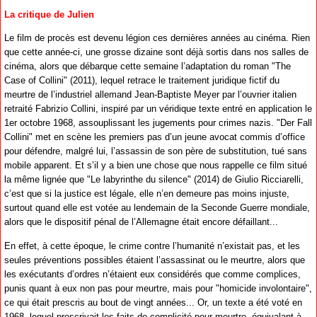
La critique de Julien
Le film de procès est devenu légion ces dernières années au cinéma. Rien
que cette année-ci, une grosse dizaine sont déjà sortis dans nos salles de
cinéma, alors que débarque cette semaine l’adaptation du roman "The
Case of Collini" (2011), lequel retrace le traitement juridique fictif du
meurtre de l’industriel allemand Jean-Baptiste Meyer par l’ouvrier italien
retraité Fabrizio Collini, inspiré par un véridique texte entré en application le
1er octobre 1968, assouplissant les jugements pour crimes nazis. "Der Fall
Collini" met en scène les premiers pas d’un jeune avocat commis d’office
pour défendre, malgré lui, l’assassin de son père de substitution, tué sans
mobile apparent. Et s’il y a bien une chose que nous rappelle ce film situé
la même lignée que "Le labyrinthe du silence" (2014) de Giulio Ricciarelli,
c’est que si la justice est légale, elle n’en demeure pas moins injuste,
surtout quand elle est votée au lendemain de la Seconde Guerre mondiale,
alors que le dispositif pénal de l’Allemagne était encore défaillant...
En effet, à cette époque, le crime contre l’humanité n’existait pas, et les
seules préventions possibles étaient l’assassinat ou le meurtre, alors que
les exécutants d’ordres n’étaient eux considérés que comme complices,
punis quant à eux non pas pour meurtre, mais pour "homicide involontaire",
ce qui était prescris au bout de vingt années... Or, un texte a été voté en
1968, lequel prescrivait les faits de complicité pour meurtre, équivalant à