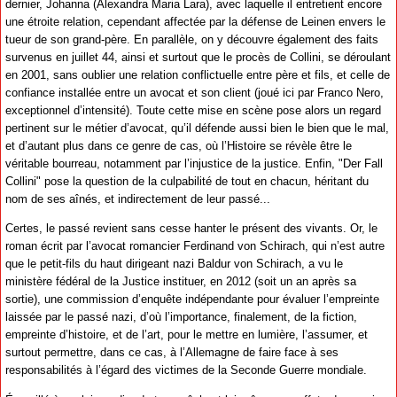
dernier, Johanna (Alexandra Maria Lara), avec laquelle il entretient encore
une étroite relation, cependant affectée par la défense de Leinen envers le
tueur de son grand-père. En parallèle, on y découvre également des faits
survenus en juillet 44, ainsi et surtout que le procès de Collini, se déroulant
en 2001, sans oublier une relation conflictuelle entre père et fils, et celle de
confiance installée entre un avocat et son client (joué ici par Franco Nero,
exceptionnel d’intensité). Toute cette mise en scène pose alors un regard
pertinent sur le métier d’avocat, qu’il défende aussi bien le bien que le mal,
et d’autant plus dans ce genre de cas, où l’Histoire se révèle être le
véritable bourreau, notamment par l’injustice de la justice. Enfin, "Der Fall
Collini" pose la question de la culpabilité de tout en chacun, héritant du
nom de ses aînés, et indirectement de leur passé...
Certes, le passé revient sans cesse hanter le présent des vivants. Or, le
roman écrit par l’avocat romancier Ferdinand von Schirach, qui n’est autre
que le petit-fils du haut dirigeant nazi Baldur von Schirach, a vu le
ministère fédéral de la Justice instituer, en 2012 (soit un an après sa
sortie), une commission d’enquête indépendante pour évaluer l’empreinte
laissée par le passé nazi, d’où l’importance, finalement, de la fiction,
empreinte d’histoire, et de l’art, pour le mettre en lumière, l’assumer, et
surtout permettre, dans ce cas, à l’Allemagne de faire face à ses
responsabilités à l’égard des victimes de la Seconde Guerre mondiale.