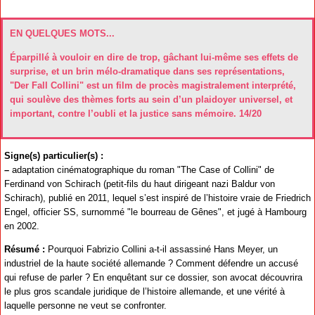
EN QUELQUES MOTS...
Éparpillé à vouloir en dire de trop, gâchant lui-même ses effets de
surprise, et un brin mélo-dramatique dans ses représentations,
"Der Fall Collini" est un film de procès magistralement interprété,
qui soulève des thèmes forts au sein d’un plaidoyer universel, et
important, contre l’oubli et la justice sans mémoire. 14/20
Signe(s) particulier(s) :
–
adaptation cinématographique du roman "The Case of Collini" de
Ferdinand von Schirach (petit-fils du haut dirigeant nazi Baldur von
Schirach), publié en 2011, lequel s’est inspiré de l’histoire vraie de Friedrich
Engel, officier SS, surnommé "le bourreau de Gênes", et jugé à Hambourg
en 2002.
Résumé :
Pourquoi Fabrizio Collini a-t-il assassiné Hans Meyer, un
industriel de la haute société allemande ? Comment défendre un accusé
qui refuse de parler ? En enquêtant sur ce dossier, son avocat découvrira
le plus gros scandale juridique de l’histoire allemande, et une vérité à
laquelle personne ne veut se confronter.