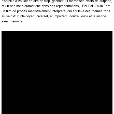
Éparpillé à vouloir en dire de trop, gâchant lui-même ses effets de surprise,
et un brin mélo-dramatique dans ses représentations, "Der Fall Collini" est
un film de procès magistralement interprété, qui soulève des thèmes forts
au sein d’un plaidoyer universel, et important, contre l’oubli et la justice
sans mémoire.