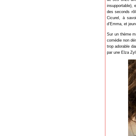
insupportable), 
des seconds rôl
Cicurel, à sav
d’Emma, et jeu
Sur un thème mai
comédie non dén
trop adorable dan
par une Elza Zyl