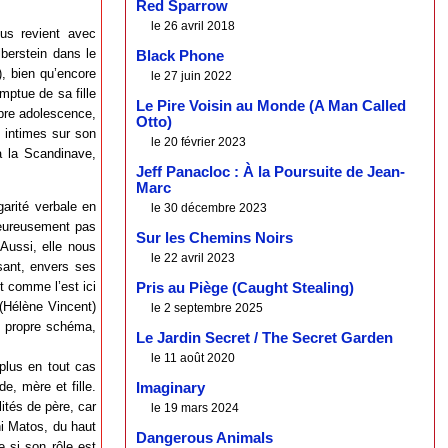
Red Sparrow
le 26 avril 2018
ous revient avec
lberstein dans le
Black Phone
, bien qu’encore
le 27 juin 2022
mptue de sa fille
Le Pire Voisin au Monde (A Man Called
opre adolescence,
Otto)
s intimes sur son
le 20 février 2023
à la Scandinave,
Jeff Panacloc : À la Poursuite de Jean-
Marc
garité verbale en
le 30 décembre 2023
heureusement pas
Sur les Chemins Noirs
 Aussi, elle nous
le 22 avril 2023
ssant, envers ses
ut comme l’est ici
Pris au Piège (Caught Stealing)
(Hélène Vincent)
le 2 septembre 2025
on propre schéma,
Le Jardin Secret / The Secret Garden
le 11 août 2020
 plus en tout cas
, mère et fille.
Imaginary
ités de père, car
le 19 mars 2024
ni Matos, du haut
Dangerous Animals
 si son rôle est