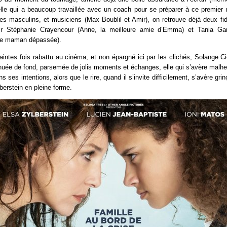
elle qui a beaucoup travaillée avec un coach pour se préparer à ce premier r
es masculins, et musiciens (Max Boublil et Amir), on retrouve déjà deux fi
oir Stéphanie Crayencour (Anne, la meilleure amie d’Emma) et Tania Gar
ne maman dépassée).
ntes fois rabattu au cinéma, et non épargné ici par les clichés, Solange Ci
uée de fond, parsemée de jolis moments et échanges, elle qui s’avère malh
s ses intentions, alors que le rire, quand il s’invite difficilement, s’avère g
berstein en pleine forme.