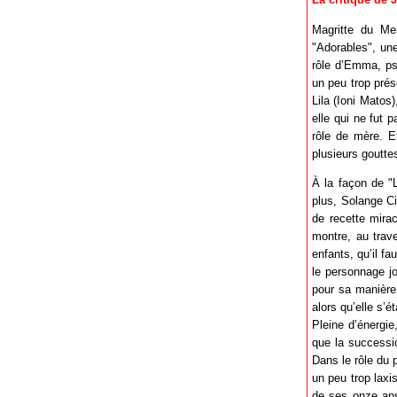
Magritte du Mei
"Adorables", une
rôle d’Emma, ps
un peu trop prés
Lila (Ioni Matos
elle qui ne fut 
rôle de mère. E
plusieurs gouttes
À la façon de "L
plus, Solange C
de recette mirac
montre, au trave
enfants, qu’il fa
le personnage j
pour sa manière 
alors qu’elle s’é
Pleine d’énergie
que la successi
Dans le rôle du 
un peu trop laxi
de ses onze ans