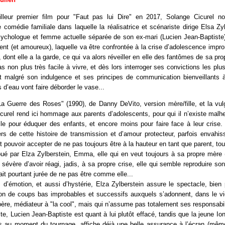
lleur premier film pour "Faut pas lui Dire" en 2017, Solange Cicurel n
 comédie familiale dans laquelle la réalisatrice et scénariste dirige Elsa Zy
ychologue et femme actuelle séparée de son ex-mari (Lucien Jean-Baptiste)
ent (et amoureux), laquelle va être confrontée à la crise d’adolescence impro
), dont elle a la garde, ce qui va alors réveiller en elle des fantômes de sa pr
pas non plus très facile à vivre, et dès lors interroger ses convictions les plu
t malgré son indulgence et ses principes de communication bienveillants 
 d’eau vont faire déborder le vase...
a Guerre des Roses" (1990), de Danny DeVito, version mère/fille, et la vul
icurel rend ici hommage aux parents d’adolescents, pour qui il n’existe mal
le pour éduquer des enfants, et encore moins pour faire face à leur crise.
rs de cette histoire de transmission et d’amour protecteur, parfois envahi
ut pouvoir accepter de ne pas toujours être à la hauteur en tant que parent, to
oué par Elza Zylberstein, Emma, elle qui en veut toujours à sa propre mère 
sévère d’avoir réagi, jadis, à sa propre crise, elle qui semble reproduire s
tait pourtant jurée de ne pas être comme elle...
, d’émotion, et aussi d’hystérie, Elza Zylberstein assure le spectacle, bien
on de coups bas improbables et successifs auxquels s’adonnent, dans le vide
père, médiateur à "la cool", mais qui n’assume pas totalement ses responsabil
ste, Lucien Jean-Baptiste est quant à lui plutôt effacé, tandis que la jeune Io
 au moment du tournage, affiche déjà une belle assurance à l’écran (même