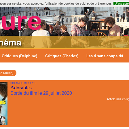
ion sur ce site, vous acceptez l’utilisation de cookies de suivi et de préférences
J’accepte
Critiques (Delphine)
Critiques (Charles)
Les 4 sans coups 🔊
es (Julien)
SOLANGE CICUREL
Adorables
Sortie du film le 29 juillet 2020
Article mis en li