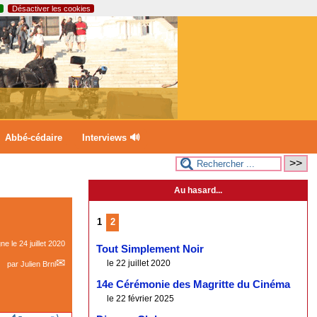
Désactiver les cookies
Abbé-cédaire
Interviews 🔊
Au hasard...
1
2
gne le
24 juillet 2020
Tout Simplement Noir
le 22 juillet 2020
par
Julien Brnl
14e Cérémonie des Magritte du Cinéma
le 22 février 2025