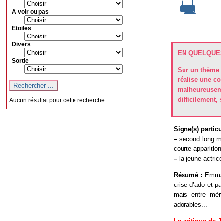
A voir ou pas
Etoiles
Divers
EN QUELQUES
Sortie
Sur un thème m
réalise une c
malheureusemen
difficilement,
Aucun résultat pour cette recherche
Signe(s) particul
–
second long mét
courte apparition
–
la jeune actric
Résumé :
Emma e
crise d’ado et p
mais entre mère
adorables...
La critique de 