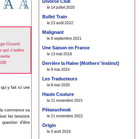
Divorce Club
le 14 juillet 2020
Bullet Train
le 23 août 2022
Malignant
le 8 septembre 2021
nge Cicurel
Une Saison en France
 qui s’avère
le 13 mai 2018
invite
2/20
Derrière la Haine (Mothers’ Instinct)
le 9 mai 2024
Les Traducteurs
le 8 mai 2020
ui y fait ici une
Haute Couture
le 21 novembre 2021
Pétaouchnok
 Lila commence sa
iser les tensions
le 21 novembre 2022
 question d’être
Origin
le 5 avril 2024