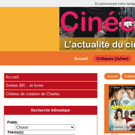
En poursuivant votre navigat
Accueil
Critiques (Julien)
accueil
Critiqu
Accueil
Sorties BR... et livres
Critères de cotation de Charles
Recherche thématique
Public
Thème(s)