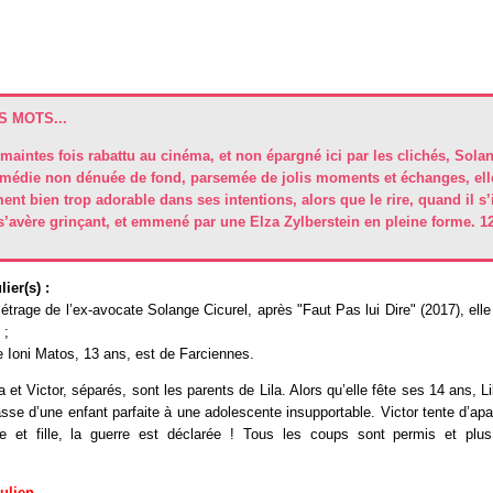
 MOTS...
aintes fois rabattu au cinéma, et non épargné ici par les clichés, Sola
omédie non dénuée de fond, parsemée de jolis moments et échanges, elle
t bien trop adorable dans ses intentions, alors que le rire, quand il s’
 s’avère grinçant, et emmené par une Elza Zylberstein en pleine forme. 1
ier(s) :
rage de l’ex-avocate Solange Cicurel, après "Faut Pas lui Dire" (2017), elle q
 ;
e Ioni Matos, 13 ans, est de Farciennes.
t Victor, séparés, sont les parents de Lila. Alors qu’elle fête ses 14 ans,
asse d’une enfant parfaite à une adolescente insupportable. Victor tente d’apa
 et fille, la guerre est déclarée ! Tous les coups sont permis et plus
Julien