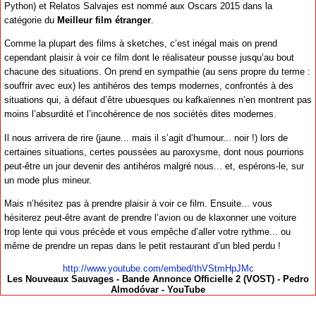
Python) et Relatos Salvajes est nommé aux Oscars 2015 dans la
catégorie du
Meilleur film étranger
.
Comme la plupart des films à sketches, c’est inégal mais on prend
cependant plaisir à voir ce film dont le réalisateur pousse jusqu’au bout
chacune des situations. On prend en sympathie (au sens propre du terme :
souffrir avec eux) les antihéros des temps modernes, confrontés à des
situations qui, à défaut d’être ubuesques ou kafkaïennes n’en montrent pas
moins l’absurdité et l’incohérence de nos sociétés dites modernes.
Il nous arrivera de rire (jaune... mais il s’agit d’humour... noir !) lors de
certaines situations, certes poussées au paroxysme, dont nous pourrions
peut-être un jour devenir des antihéros malgré nous... et, espérons-le, sur
un mode plus mineur.
Mais n’hésitez pas à prendre plaisir à voir ce film. Ensuite... vous
hésiterez peut-être avant de prendre l’avion ou de klaxonner une voiture
trop lente qui vous précède et vous empêche d’aller votre rythme... ou
même de prendre un repas dans le petit restaurant d’un bled perdu !
http://www.youtube.com/embed/thVStmHpJMc
Les Nouveaux Sauvages - Bande Annonce Officielle 2 (VOST) - Pedro
Almodóvar - YouTube