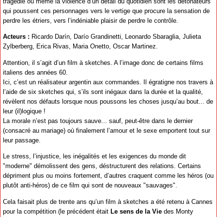
tragédie ou même la violence d’un détail du quotidien sont les détonateurs
qui poussent ces personnages vers le vertige que procure la sensation de
perdre les étriers, vers l’indéniable plaisir de perdre le contrôle.
Acteurs :
Ricardo Darín, Darío Grandinetti, Leonardo Sbaraglia, Julieta
Zylberberg, Erica Rivas, Maria Onetto, Oscar Martinez.
Attention, il s’agit d’un film à sketches. A l’image donc de certains films
italiens des années 60.
Ici, c’est un réalisateur argentin aux commandes. Il égratigne nos travers à
l’aide de six sketches qui, s’ils sont inégaux dans la durée et la qualité,
révèlent nos défauts lorsque nous poussons les choses jusqu’au bout... de
leur (il)logique !
La morale n’est pas toujours sauve... sauf, peut-être dans le dernier
(consacré au mariage) où finalement l’amour et le sexe emportent tout sur
leur passage.
Le stress, l’injustice, les inégalités et les exigences du monde dit
"moderne" démolissent des gens, déstructurent des relations. Certains
dépriment plus ou moins fortement, d’autres craquent comme les héros (ou
plutôt anti-héros) de ce film qui sont de nouveaux "sauvages".
Cela faisait plus de trente ans qu’un film à sketches a été retenu à Cannes
pour la compétition (le précédent était
Le sens de la Vie
des Monty