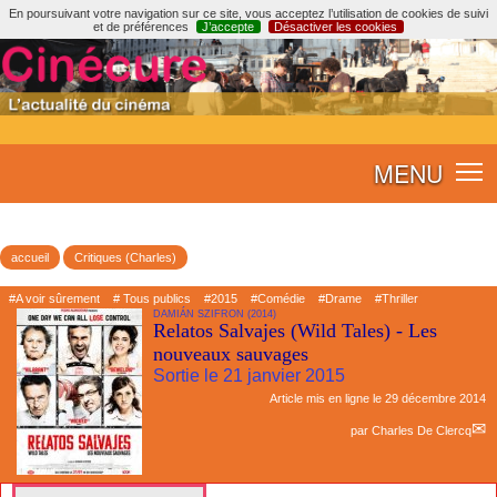
En poursuivant votre navigation sur ce site, vous acceptez l’utilisation de cookies de suivi
et de préférences
J’accepte
Désactiver les cookies
MENU
accueil
Critiques (Charles)
#A voir sûrement
# Tous publics
#2015
#Comédie
#Drame
#Thriller
DAMIÁN SZIFRON (2014)
Relatos Salvajes (Wild Tales) - Les
nouveaux sauvages
Sortie le 21 janvier 2015
Article mis en ligne le
29 décembre 2014
par
Charles De Clercq