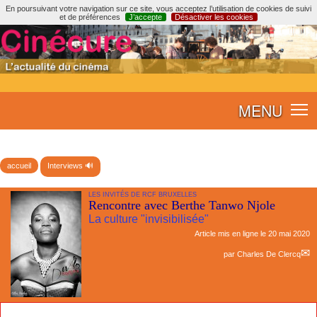
En poursuivant votre navigation sur ce site, vous acceptez l’utilisation de cookies de suivi
et de préférences
J’accepte
Désactiver les cookies
MENU
accueil
Interviews 🔊
LES INVITÉS DE RCF BRUXELLES
Rencontre avec Berthe Tanwo Njole
La culture "invisibilisée"
Article mis en ligne le
20 mai 2020
par
Charles De Clercq