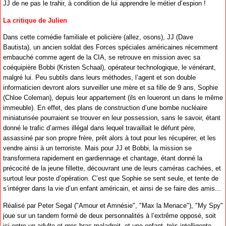
JJ de ne pas le trahir, à condition de lui apprendre le métier d’espion !
La critique de Julien
Dans cette comédie familiale et policière (allez, osons), JJ (Dave
Bautista), un ancien soldat des Forces spéciales américaines récemment
embauché comme agent de la CIA, se retrouve en mission avec sa
coéquipière Bobbi (Kristen Schaal), opérateur technologique, le vénérant,
malgré lui. Peu subtils dans leurs méthodes, l’agent et son double
informaticien devront alors surveiller une mère et sa fille de 9 ans, Sophie
(Chloe Coleman), depuis leur appartement (ils en loueront un dans le même
immeuble). En effet, des plans de construction d’une bombe nucléaire
miniaturisée pourraient se trouver en leur possession, sans le savoir, étant
donné le trafic d’armes illégal dans lequel travaillait le défunt père,
assassiné par son propre frère, prêt alors à tout pour les récupérer, et les
vendre ainsi à un terroriste. Mais pour JJ et Bobbi, la mission se
transformera rapidement en gardiennage et chantage, étant donné la
précocité de la jeune fillette, découvrant une de leurs caméras cachées, et
surtout leur poste d’opération. C’est que Sophie se sent seule, et tente de
s’intégrer dans la vie d’un enfant américain, et ainsi de se faire des amis...
Réalisé par Peter Segal ("Amour et Amnésie", "Max la Menace"), "My Spy"
joue sur un tandem formé de deux personnalités à l’extrême opposé, soit
ici entre un adulte et gros bras maladroit, et une enfant, très intelligente.