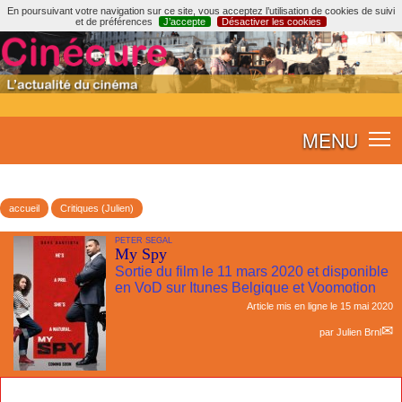
En poursuivant votre navigation sur ce site, vous acceptez l’utilisation de cookies de suivi
et de préférences
J’accepte
Désactiver les cookies
MENU
accueil
Critiques (Julien)
PETER SEGAL
My Spy
Sortie du film le 11 mars 2020 et disponible
en VoD sur Itunes Belgique et Voomotion
Article mis en ligne le
15 mai 2020
par
Julien Brnl