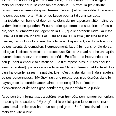
Mais pour faire court, la chanson est connue. En effet, la prévisibilité
(aussi bien sentimentale qu’en termes d’enjeux) et la crédibilité du scénario
ne sont pas ses forts. Mais on se laisse pourtant divertir par cette
manipulation en bonne et due forme, étant donné la personnalité maline de
la demoiselle en question. Et autant dire que certaines situations prêtes à
rire, face à l’embarras de l’agent de la CIA, que le catcheur Dave Bautista
(Drax le Destructeur dans "Les Gardiens de la Galaxie") incarne tout en
carrure, ce qui lui colle à vrai dire à la peau. Cependant, on doute toujours
de ses talents de comédien. Heureusement, face à lui, dans le rôle de sa
collègue, l’actrice, humoriste et doubleuse Kristen Schaal affiche un capital
humoristique, assez surprenant, et inédit. En effet, ses interventions et
son jeu font à chaque fois mouche ! Le film repose ainsi sur ses épaules,
ainsi (et surtout) que sur ceux de la jeune Chloe Coleman, pétillante et doté
d’un franc-parler assez irrésistible. Bref, c’est la star du film ! Mais au-delà
de ses personnages, "My Spy" suit une recette des plus éculées dans le
paysage de la comédie américaine, entre ce qu’il faut d’action,
d’espionnage et de bons gros sentiments, pour satisfaire le public...
Avec son trio infernal aux caractères bien trempés, son humour bon enfant
et son rythme soutenu, "My Spy" fait le boulot qu’on lui demande, mais
sans jamais briller plus haut que son pedigree... Bref, c’est divertissant,
mais très vite oublié.