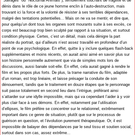
"Savages" ou "Nocturnal Animals"), terriblement touchant de fragilité et de
dénis dans le rôle de ce jeune homme enclin à l’auto-destruction, mais
trouvant ici la force et la volonté de résister à ses terribles dépendances,
malgré des tentations potentielles... Mais on ne va se mentir, et dire que,
pour quelqu’un dont tous les organes sont mourants suite à ses excès, ce
corps est beaucoup trop bien sculpté par rapport à sa situation, et surtout
condition physique. Certes, c’est un détail, mais cela dénigre la part
réaliste du portrait, qui d’ailleurs n’est assez travaillé en profondeur d’un
point de vue psychologique. En effet, quitte à y inclure quelques flash-back
supplémentaires et moins récents, on aurait ainsi aimé en savoir plus sur
son histoire personnelle autrement que via de simples mots lors de
discussions, aussi banale soit-elle. En effet, cela aurait gagné à rendre le
film et les propos plus forts. De plus, la trame narrative du film, adaptée
d’un roman, est trop linéaire, et laisse présager la conduite de son
dénouement, tandis que le traitement en douze étapes que le personnage
suit passe totalement en second lieu dans l’intrigue, préférant ainsi
s’attarder sur une idylle impossible, mais qui va cependant l’aider à y voir
plus clair face à ses démons. En effet, notamment par l’utilisation
d’ellipses, le film préfère se concentrer sur le relationnel, extrêmement
important dans ce genre de situation, plutôt que sur le processus de
guérison en question, et l’évolution purement thérapeutique. Or, il est
impossible de balayer des dépendances par le seul tissu et soutien social,
surtout dans son cas, assez extrême...