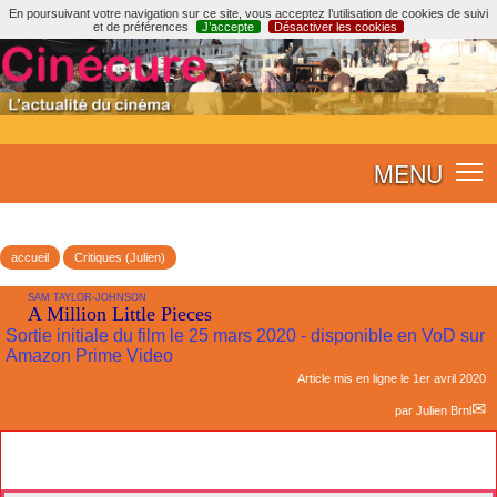
En poursuivant votre navigation sur ce site, vous acceptez l’utilisation de cookies de suivi
et de préférences
J’accepte
Désactiver les cookies
MENU
accueil
Critiques (Julien)
SAM TAYLOR-JOHNSON
A Million Little Pieces
Sortie initiale du film le 25 mars 2020 - disponible en VoD sur
Amazon Prime Video
Article mis en ligne le
1er avril 2020
par
Julien Brnl