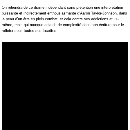
On retiendra de ce drame indépendant sans prétention une interprétation
puissante et indirectement enthousiasmante d’Aaron Taylor-Johnson, dans
la peau d’un être en plein combat, et cela contre ses addictions et lui-
même, mais qui manque cela dit de complexité dans son écriture pour le
refléter sous toutes ses facettes.