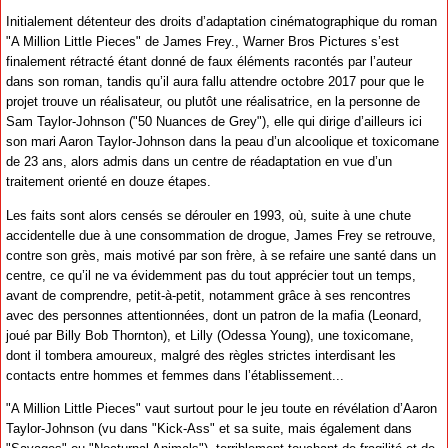
Initialement détenteur des droits d’adaptation cinématographique du roman
"A Million Little Pieces" de James Frey., Warner Bros Pictures s’est
finalement rétracté étant donné de faux éléments racontés par l’auteur
dans son roman, tandis qu’il aura fallu attendre octobre 2017 pour que le
projet trouve un réalisateur, ou plutôt une réalisatrice, en la personne de
Sam Taylor-Johnson ("50 Nuances de Grey"), elle qui dirige d’ailleurs ici
son mari Aaron Taylor-Johnson dans la peau d’un alcoolique et toxicomane
de 23 ans, alors admis dans un centre de réadaptation en vue d’un
traitement orienté en douze étapes.
Les faits sont alors censés se dérouler en 1993, où, suite à une chute
accidentelle due à une consommation de drogue, James Frey se retrouve,
contre son grès, mais motivé par son frère, à se refaire une santé dans un
centre, ce qu’il ne va évidemment pas du tout apprécier tout un temps,
avant de comprendre, petit-à-petit, notamment grâce à ses rencontres
avec des personnes attentionnées, dont un patron de la mafia (Leonard,
joué par Billy Bob Thornton), et Lilly (Odessa Young), une toxicomane,
dont il tombera amoureux, malgré des règles strictes interdisant les
contacts entre hommes et femmes dans l’établissement...
"A Million Little Pieces" vaut surtout pour le jeu toute en révélation d’Aaron
Taylor-Johnson (vu dans "Kick-Ass" et sa suite, mais également dans