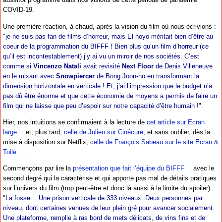
COVID-19.
Une première réaction, à chaud, après la vision du film où nous écrivions :
"
je ne suis pas fan de films d’horreur, mais El hoyo méritait bien d’être au
coeur de la programmation du BIFFF ! Bien plus qu’un film d’horreur (ce
qu’il est incontestablement) j’y ai vu un miroir de nos sociétés. C’est
comme si
Vincenzo Natali
avait revisité
Next Floor
de Denis Villeneuve
en le mixant avec
Snowpiercer
de Bong Joon-ho en transformant la
dimension horizontale en verticale ! Et, j’ai l’impression que le budget n’a
pas dû être énorme et que cette économie de moyens a permis de faire un
film qui ne laisse que peu d’espoir sur notre capacité d’être humain !
".
Hier, nos intuitions se confirmaient à la lecture de
cet article sur Ecran
large
et, plus tard,
celle de Julien sur Cinécure
, et sans oublier, dès la
mise à disposition sur Netflix, c
elle de François Sabeau sur le site Ecran &
Toile
.
Commençons par lire la
présentation que fait l’équipe du BIFFF
avec le
second degré qui la caractérise et qui apporte pas mal de détails pratiques
sur l’univers du film (trop peut-être et donc là aussi à la limite du spoiler) :
"
La fosse… Une prison verticale de 333 niveaux. Deux personnes par
niveau, dont certaines venues de leur plein gré pour avancer socialement.
Une plateforme, remplie à ras bord de mets délicats, de vins fins et de