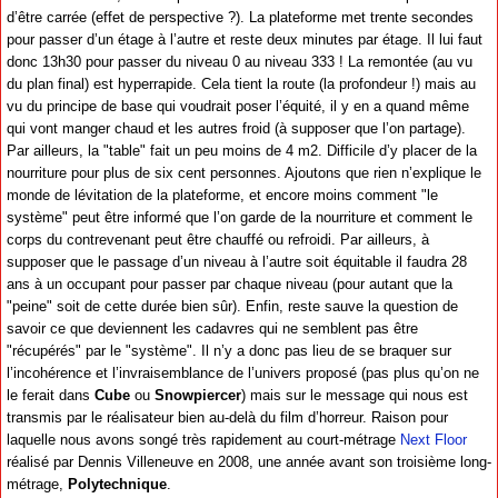
d’être carrée (effet de perspective ?). La plateforme met trente secondes
pour passer d’un étage à l’autre et reste deux minutes par étage. Il lui faut
donc 13h30 pour passer du niveau 0 au niveau 333 ! La remontée (au vu
du plan final) est hyperrapide. Cela tient la route (la profondeur !) mais au
vu du principe de base qui voudrait poser l’équité, il y en a quand même
qui vont manger chaud et les autres froid (à supposer que l’on partage).
Par ailleurs, la "table" fait un peu moins de 4 m2. Difficile d’y placer de la
nourriture pour plus de six cent personnes. Ajoutons que rien n’explique le
monde de lévitation de la plateforme, et encore moins comment "le
système" peut être informé que l’on garde de la nourriture et comment le
corps du contrevenant peut être chauffé ou refroidi. Par ailleurs, à
supposer que le passage d’un niveau à l’autre soit équitable il faudra 28
ans à un occupant pour passer par chaque niveau (pour autant que la
"peine" soit de cette durée bien sûr). Enfin, reste sauve la question de
savoir ce que deviennent les cadavres qui ne semblent pas être
"récupérés" par le "système". Il n’y a donc pas lieu de se braquer sur
l’incohérence et l’invraisemblance de l’univers proposé (pas plus qu’on ne
le ferait dans
Cube
ou
Snowpiercer
) mais sur le message qui nous est
transmis par le réalisateur bien au-delà du film d’horreur. Raison pour
laquelle nous avons songé très rapidement au court-métrage
Next Floor
réalisé par Dennis Villeneuve en 2008, une année avant son troisième long-
métrage,
Polytechnique
.