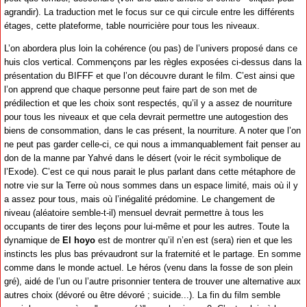
agrandir). La traduction met le focus sur ce qui circule entre les différents
étages, cette plateforme, table nourricière pour tous les niveaux.
L’on abordera plus loin la cohérence (ou pas) de l’univers proposé dans ce
huis clos vertical. Commençons par les règles exposées ci-dessus dans la
présentation du BIFFF et que l’on découvre durant le film. C’est ainsi que
l’on apprend que chaque personne peut faire part de son met de
prédilection et que les choix sont respectés, qu’il y a assez de nourriture
pour tous les niveaux et que cela devrait permettre une autogestion des
biens de consommation, dans le cas présent, la nourriture. A noter que l’on
ne peut pas garder celle-ci, ce qui nous a immanquablement fait penser au
don de la manne par Yahvé dans le désert (voir le récit symbolique de
l’Exode). C’est ce qui nous parait le plus parlant dans cette métaphore de
notre vie sur la Terre où nous sommes dans un espace limité, mais où il y
a assez pour tous, mais où l’inégalité prédomine. Le changement de
niveau (aléatoire semble-t-il) mensuel devrait permettre à tous les
occupants de tirer des leçons pour lui-même et pour les autres. Toute la
dynamique de
El hoyo
est de montrer qu’il n’en est (sera) rien et que les
instincts les plus bas prévaudront sur la fraternité et le partage. En somme
comme dans le monde actuel. Le héros (venu dans la fosse de son plein
gré), aidé de l’un ou l’autre prisonnier tentera de trouver une alternative aux
autres choix (dévoré ou être dévoré ; suicide...). La fin du film semble