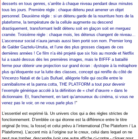
desserts en tous genres, s’arrête à chaque niveau pendant deux minutes
tous les jours. Première règle : chaque détenu peut amener un objet
personnel. Deuxième règle : si un détenu garde de la nourriture hors de la
plateforme, la température de la cellule augmente ou descend
drastiquement, transformant ledit détenu soit en glaçon soit en merguez
cramée. Troisième règle : chaque mois, les détenus changent de niveau…
L’ascenseur social n’aura jamais aussi bien porté son nom. Premier long
de Galder Gaztelu-Urrutia, et l’une des plus grosses claques de ces
dernières années ! Ce film n’a été projeté que six fois au monde et Netflix
lui a sauté dessus dès les premières images, mais le BIFFF a bataillé
ferme pour obtenir une projection sur grand écran : dystopie à la métaphore
plus qu’éloquente sur la lutte des classes, concept qui renifle du côté de
Vincenzo Natali et de Luis Buñuel, allégorie folle qui oscille entre le
cannibalisme et la panna cotta, THE PLATFORM a tout pour devenir
l’exemple générique accolé à la définition de « chef d’œuvre » dans le
dictionnaire. Et, franchement, en tant qu’amoureux du cinéma, si vous ne
venez pas le voir, on ne vous parle plus !
"
L’essentiel est exprimé là. Un univers clos qui a des règles strictes de
fonctionnement. D’emblée ce qui étonne est la différence entre le titre
original (le trou, la fosse) et celui prévu à l’international (The Plateform / La
Plateforme). L’accent mis à l’origine sur le creux, celui dans lequel on ne
peut que tomber, descendre (voir une autre affiche ci-contre - cliquer pour