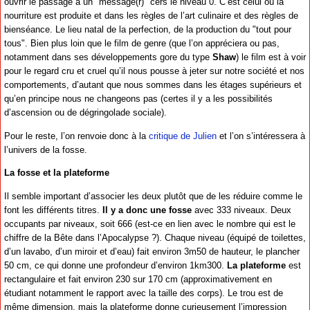
ouvrir le passage à un "message(r)" cers le niveau 0. C’est celui où la
nourriture est produite et dans les règles de l’art culinaire et des règles de
bienséance. Le lieu natal de la perfection, de la production du "tout pour
tous". Bien plus loin que le film de genre (que l’on appréciera ou pas,
notamment dans ses développements gore du type
Shaw
) le film est à voir
pour le regard cru et cruel qu’il nous pousse à jeter sur notre société et nos
comportements, d’autant que nous sommes dans les étages supérieurs et
qu’en principe nous ne changeons pas (certes il y a les possibilités
d’ascension ou de dégringolade sociale).
Pour le reste, l’on renvoie donc à la
critique de Julien
et l’on s’intéressera à
l’univers de la fosse.
La fosse et la plateforme
Il semble important d’associer les deux plutôt que de les réduire comme le
font les différents titres.
Il y a donc une fosse
avec 333 niveaux. Deux
occupants par niveaux, soit 666 (est-ce en lien avec le nombre qui est le
chiffre de la Bête dans l’Apocalypse ?). Chaque niveau (équipé de toilettes,
d’un lavabo, d’un miroir et d’eau) fait environ 3m50 de hauteur, le plancher
50 cm, ce qui donne une profondeur d’environ 1km300.
La plateforme
est
rectangulaire et fait environ 230 sur 170 cm (approximativement en
étudiant notamment le rapport avec la taille des corps). Le trou est de
même dimension, mais la plateforme donne curieusement l’impression