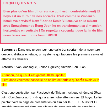
EN QUELQUES MOTS...
Bien plus qu’un film d’horreur (ce qu’il est incontestablement) El
hoyo est un miroir de nos sociétés. C’est comme si Vincenzo
Natali avait revisité Next Floor de Denis Villeneuve en le mixant
avec Snowpiercer de Bong Joon-ho en transformant sa dimension
horizontale en verticale ! On regrettera cependant que la fin du film
nous laisse sur... notre faim ! 70/100
Synopsis :
Dans une prison-tour, une dalle transportant de la nourriture
descend d’étage en étage, un système qui favorise les premiers servis et
affame les derniers.
Acteurs :
Ivan Massagué, Zorion Eguileor, Antonia San Juan
Attention, ce qui suit est garanti 100% spoiler !
Il est donc vivement conseillé de ne lire cet article qu’
après
avoir vu le
film.
C’est une publication sur Facebook de Thibault, critique cinéma et
Short
Film Coordinator
au BIFFF qui a attiré notre attention sur
El hoyo
. Le lien
pointait vers la page de présentation du film par le BIFFF. Aussitôt lu,
aussitôt programmé dans nos visions de cette période de pandémie