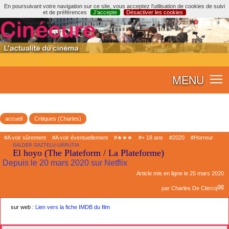
En poursuivant votre navigation sur ce site, vous acceptez l’utilisation de cookies de suivi
et de préférences
J’accepte
Désactiver les cookies
MENU
accueil
Critiques (Charles)
#A voir sûrement
#A voir éventuellement
#★★★
#+ 18 ans
#2020
#Horreur
GALDER GAZTELU-URRUTIA
El hoyo (The Plateform / La Plateforme)
Depuis le 20 mars 2020 sur Netflix
Article mis en ligne le
25 mars 2020
par
Charles De Clercq
sur web :
Lien vers la fiche IMDB du film