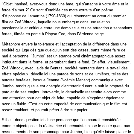
"Objet inanimé, avez-vous donc une âme, qui s’attache à votre âme et la
force d’aimer ?" Ce sont d’emblée ces mots extraits d’un poème
d’Alphonse de Lamartine (1790-1869) qui résonnent au cœur du premier
film de Zoé Wittock, laquelle nous embarque dans une relation
passionnelle et onirique entre une demoiselle et une attraction à sensations
fortes, filmée en partie à Plopsa Coo, dans l’Ardenne belge.
Métaphore envers la tolérance et l’acceptation de la différence dans une
société qui juge dès que quelqu’un sort des cases, sans même faire de
mal à personne, "Jumbo" est un étrange ovni cinématographique assez
intriguant dans la forme, et perturbant dans le fond. En effet, visuellement,
Zoé Wittock, avec l’aide de Benuts, société montante dans le travail des
effets spéciaux, dévoile ici une parade de sons et de lumières, telles des
aurores boréales, lorsque Jeanne (Noémie Merlant) communique avec
Jumbo, tandis qu’elle est chargée d’entretenir durant la nuit la propreté du
parc et de ses engins. Introvertie, la demoiselle ressentira alors comme
une attraction pour cet objet de foire, capable de s’exprimer également
avec un fluide. C’est en cette capacité de communication que le film est
assez troublant, et pourrait prêter à rire sur papier.
S’il est donc question ici d’une personne que l’on pourrait considérée
comme objectophile, la réalisatrice et scénariste laisse le doute quant aux
ressentiments de son personnage pour Jumbo, bien qu’elle laisse planer le