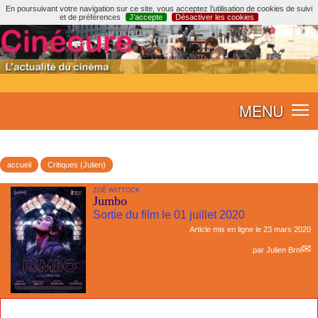
En poursuivant votre navigation sur ce site, vous acceptez l’utilisation de cookies de suivi
et de préférences
J’accepte
Désactiver les cookies
MENU
accueil
Critiques (Julien)
ZOÉ WITTOCK
Jumbo
Sortie du film le 01 juillet 2020
Article mis en ligne le
23 mars 2020
par
Julien Brnl