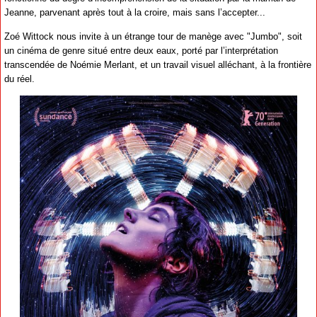
Jeanne, parvenant après tout à la croire, mais sans l’accepter...
Zoé Wittock nous invite à un étrange tour de manège avec "Jumbo", soit
un cinéma de genre situé entre deux eaux, porté par l’interprétation
transcendée de Noémie Merlant, et un travail visuel alléchant, à la frontière
du réel.