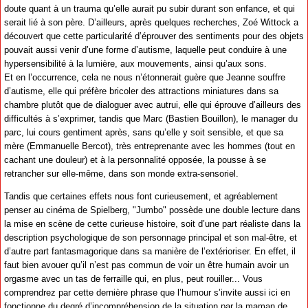
doute quant à un trauma qu’elle aurait pu subir durant son enfance, et qui
serait lié à son père. D’ailleurs, après quelques recherches, Zoé Wittock a
découvert que cette particularité d’éprouver des sentiments pour des objets
pouvait aussi venir d’une forme d’autisme, laquelle peut conduire à une
hypersensibilité à la lumière, aux mouvements, ainsi qu’aux sons.
Et en l’occurrence, cela ne nous n’étonnerait guère que Jeanne souffre
d’autisme, elle qui préfère bricoler des attractions miniatures dans sa
chambre plutôt que de dialoguer avec autrui, elle qui éprouve d’ailleurs des
difficultés à s’exprimer, tandis que Marc (Bastien Bouillon), le manager du
parc, lui cours gentiment après, sans qu’elle y soit sensible, et que sa
mère (Emmanuelle Bercot), très entreprenante avec les hommes (tout en
cachant une douleur) et à la personnalité opposée, la pousse à se
retrancher sur elle-même, dans son monde extra-sensoriel.
Tandis que certaines effets nous font curieusement, et agréablement
penser au cinéma de Spielberg, "Jumbo" possède une double lecture dans
la mise en scène de cette curieuse histoire, soit d’une part réaliste dans la
description psychologique de son personnage principal et son mal-être, et
d’autre part fantasmagorique dans sa manière de l’extérioriser. En effet, il
faut bien avouer qu’il n’est pas commun de voir un être humain avoir un
orgasme avec un tas de ferraille qui, en plus, peut rouiller... Vous
comprendrez par cette dernière phrase que l’humour s’invite aussi ici en
fonctionne du degré d’incompréhension de la situation par la maman de