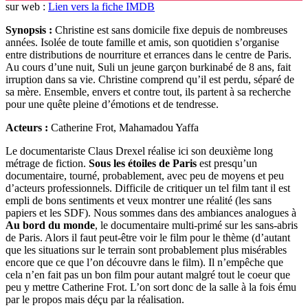
sur web :
Lien vers la fiche IMDB
Synopsis :
Christine est sans domicile fixe depuis de nombreuses
années. Isolée de toute famille et amis, son quotidien s’organise
entre distributions de nourriture et errances dans le centre de Paris.
Au cours d’une nuit, Suli un jeune garçon burkinabé de 8 ans, fait
irruption dans sa vie. Christine comprend qu’il est perdu, séparé de
sa mère. Ensemble, envers et contre tout, ils partent à sa recherche
pour une quête pleine d’émotions et de tendresse.
Acteurs :
Catherine Frot, Mahamadou Yaffa
Le documentariste Claus Drexel réalise ici son deuxième long
métrage de fiction.
Sous les étoiles de Paris
est presqu’un
documentaire, tourné, probablement, avec peu de moyens et peu
d’acteurs professionnels. Difficile de critiquer un tel film tant il est
empli de bons sentiments et veux montrer une réalité (les sans
papiers et les SDF). Nous sommes dans des ambiances analogues à
Au bord du monde
, le documentaire multi-primé sur les sans-abris
de Paris. Alors il faut peut-être voir le film pour le thème (d’autant
que les situations sur le terrain sont probablement plus misérables
encore que ce que l’on découvre dans le film). Il n’empêche que
cela n’en fait pas un bon film pour autant malgré tout le coeur que
peu y mettre Catherine Frot. L’on sort donc de la salle à la fois ému
par le propos mais déçu par la réalisation.