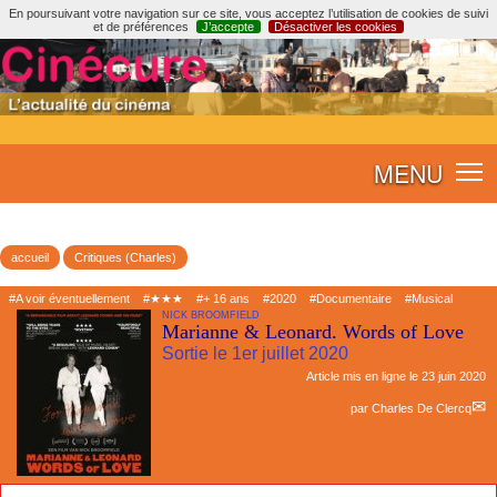
En poursuivant votre navigation sur ce site, vous acceptez l’utilisation de cookies de suivi
et de préférences
J’accepte
Désactiver les cookies
MENU
accueil
Critiques (Charles)
#A voir éventuellement
#★★★
#+ 16 ans
#2020
#Documentaire
#Musical
NICK BROOMFIELD
Marianne & Leonard. Words of Love
Sortie le 1er juillet 2020
Article mis en ligne le
23 juin 2020
par
Charles De Clercq