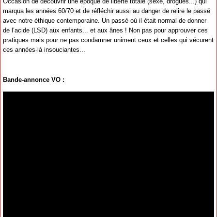
Occasion de découvrir une époque de liberté totale (sexe, drogues...) qui
marqua les années 60/70 et de réfléchir aussi au danger de relire le passé
avec notre éthique contemporaine. Un passé où il était normal de donner
de l’acide (LSD) aux enfants... et aux ânes ! Non pas pour approuver ces
pratiques mais pour ne pas condamner uniment ceux et celles qui vécurent
ces années-là insouciantes...
Bande-annonce VO :