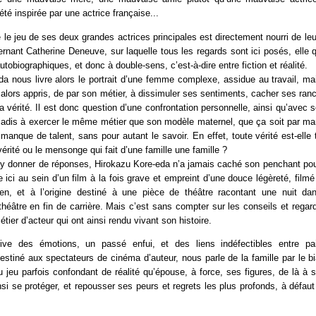
té inspirée par une actrice française...
e le jeu de ses deux grandes actrices principales est directement nourri de l
nant Catherine Deneuve, sur laquelle tous les regards sont ici posés, elle qu
tobiographiques, et donc à double-sens, c’est-à-dire entre fiction et réalité.
a nous livre alors le portrait d’une femme complexe, assidue au travail, m
 alors appris, de par son métier, à dissimuler ses sentiments, cacher ses ra
la vérité. Il est donc question d’une confrontation personnelle, ainsi qu’avec 
 jadis à exercer le même métier que son modèle maternel, que ça soit par ma
 manque de talent, sans pour autant le savoir. En effet, toute vérité est-elle
vérité ou le mensonge qui fait d’une famille une famille ?
y donner de réponses, Hirokazu Kore-eda n’a jamais caché son penchant pou
e ici au sein d’un film à la fois grave et empreint d’une douce légèreté, film
ien, et à l’origine destiné à une pièce de théâtre racontant une nuit da
éâtre en fin de carrière. Mais c’est sans compter sur les conseils et rega
étier d’acteur qui ont ainsi rendu vivant son histoire.
vive des émotions, un passé enfui, et des liens indéfectibles entre pai
estiné aux spectateurs de cinéma d’auteur, nous parle de la famille par le b
 jeu parfois confondant de réalité qu’épouse, à force, ses figures, de là à s
i se protéger, et repousser ses peurs et regrets les plus profonds, à défau