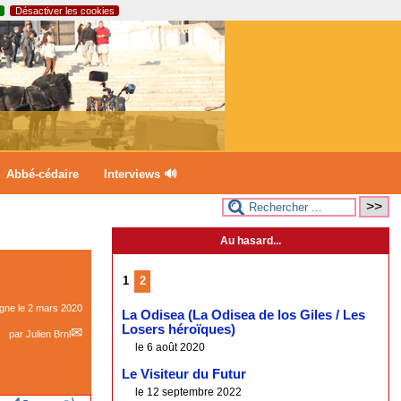
Désactiver les cookies
Abbé-cédaire
Interviews 🔊
Au hasard...
1
2
igne le
2 mars 2020
La Odisea (La Odisea de los Giles / Les
Losers héroïques)
par
Julien Brnl
le 6 août 2020
Le Visiteur du Futur
le 12 septembre 2022