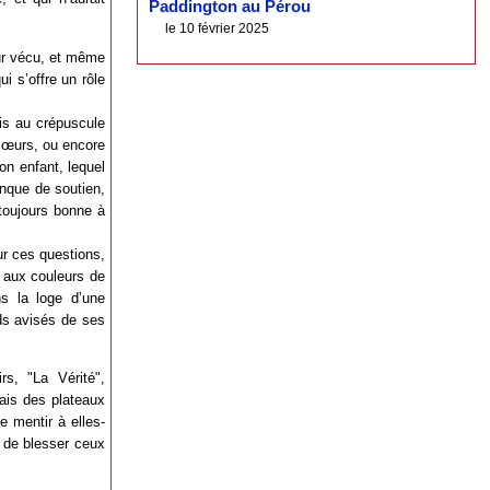
Paddington au Pérou
le 10 février 2025
eur vécu, et même
i s’offre un rôle
ais au crépuscule
ncœurs, ou encore
son enfant, lequel
nque de soutien,
 toujours bonne à
r ces questions,
é aux couleurs de
ns la loge d’une
rds avisés de ses
rs, "La Vérité",
iais des plateaux
e mentir à elles-
t de blesser ceux