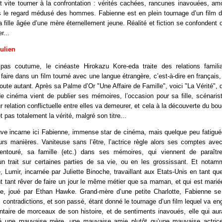
nt vite tourner à la confrontation : vérités cachées, rancunes inavouées, a
s le regard médusé des hommes. Fabienne est en plein tournage d’un film de
la fille âgée d’une mère éternellement jeune. Réalité et fiction se confondent 
r...
Julien
pas coutume, le cinéaste Hirokazu Kore-eda traite des relations famili
le faire dans un film tourné avec une langue étrangère, c’est-à-dire en français
 toute autant. Après sa Palme d’Or "Une Affaire de Famille", voici "La Vérité", 
e cinéma vient de publier ses mémoires, l’occasion pour sa fille, scénaris
r relation conflictuelle entre elles va demeurer, et cela à la découverte du bo
et pas totalement la vérité, malgré son titre...
ve incarne ici Fabienne, immense star de cinéma, mais quelque peu fatiguée
urs manières. Vaniteuse sans l’être, l’actrice règle alors ses comptes ave
entouré, sa famille (etc.) dans ses mémoires, qui viennent de paraître
un trait sur certaines parties de sa vie, ou en les grossissant. Et notam
e, Lumir, incarnée par Juliette Binoche, travaillant aux Etats-Unis en tant que
nt tant rêver de faire un jour le même métier que sa maman, et qui est mari
, joué par Ethan Hawke. Grand-mère d’une petite Charlotte, Fabienne se 
 contradictions, et son passé, étant donné le tournage d’un film lequel va e
taire de morceaux de son histoire, et de sentiments inavoués, elle qui aura
té une mauvaise mère, une mauvaise amie plutôt qu’une mauvaise actrice,