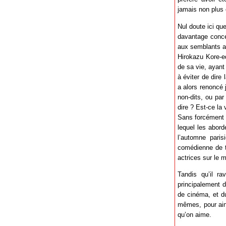
jamais non plus é
Nul doute ici qu
davantage concer
aux semblants au
Hirokazu Kore-ed
de sa vie, ayant
à éviter de dire 
a alors renoncé
non-dits, ou par
dire ? Est-ce la 
Sans forcément 
lequel les abord
l’automne paris
comédienne de th
actrices sur le m
Tandis qu’il ra
principalement d
de cinéma, et du
mêmes, pour ains
qu’on aime.