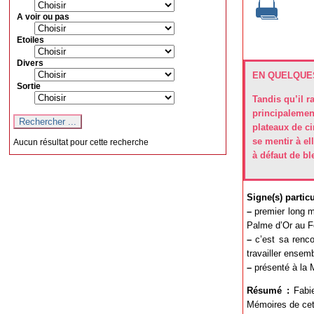
A voir ou pas
Etoiles
Divers
EN QUELQUES
Sortie
Tandis qu’il r
principalement
plateaux de ci
se mentir à el
Aucun résultat pour cette recherche
à défaut de bl
Signe(s) particul
–
premier long mé
Palme d’Or au Fe
–
c’est sa renco
travailler ensemb
–
présenté à la M
Résumé :
Fabie
Mémoires de cett