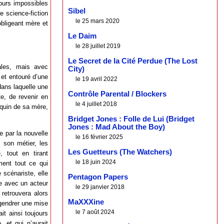
mours impossibles
Sibel
 science-fiction
le 25 mars 2020
obligeant mère et
Le Daim
le 28 juillet 2019
Le Secret de la Cité Perdue (The Lost
ales, mais avec
City)
, et entouré d’une
le 19 avril 2022
dans laquelle une
Contrôle Parental / Blockers
te, de revenir en
le 4 juillet 2018
uquin de sa mère,
Bridget Jones : Folle de Lui (Bridget
Jones : Mad About the Boy)
 par la nouvelle
le 16 février 2025
c son métier, les
Les Guetteurs (The Watchers)
, tout en tirant
le 18 juin 2024
ment tout ce qui
 scénariste, elle
Pentagon Papers
ée avec un acteur
le 29 janvier 2018
retrouvera alors
MaXXXine
ngendrer une mise
le 7 août 2024
it ainsi toujours
 et qui n’aurait