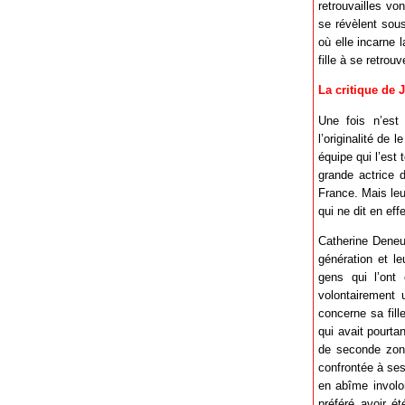
retrouvailles vo
se révèlent sou
où elle incarne 
fille à se retrouve
La critique de 
Une fois n’est 
l’originalité de 
équipe qui l’est
grande actrice d
France. Mais leu
qui ne dit en eff
Catherine Deneu
génération et le
gens qui l’ont 
volontairement 
concerne sa fill
qui avait pourta
de seconde zone
confrontée à ses
en abîme involon
préféré avoir é