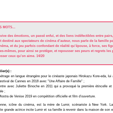
 MOTS...
avive des émotions, un passé enfui, et des liens indéfectibles entre pairs,
 destiné aux spectateurs de cinéma d’auteur, nous parle de la famille pa
néma, et du jeu parfois confondant de réalité qu’épouse, à force, ses figu
les-mêmes, pour ainsi se protéger, et repousser ses peurs et regrets les
esser ceux qu’on aime. 14/20
ier(s) :
trage en langue étrangère pour le cinéaste japonais Hirokazu Kore-eda, lui 
stival de Cannes en 2018 avec "Une Affaire de Famille" ;
ntre avec Juliette Binoche en 2011 qui a provoqué la première étincelle et 
le ;
ostra de Venise 2019 en compétition officielle et film d’ouverture.
nne, icône du cinéma, est la mère de Lumir, scénariste à New York. La 
e grande actrice incite Lumir et sa famille à revenir dans la maison de son 