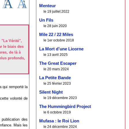
Menteur
le 19 juillet 2022
Un Fils
le 28 juin 2020
Mile 22 / 22 Miles
le 1er octobre 2018
 "La Vérité",
r le biais des
La Mort d’une Licorne
res, de là à
le 13 avril 2025
 plus profonds,
The Great Escaper
le 20 mars 2024
La Petite Bande
le 25 février 2023
a qui remporté la
Silent Night
le 19 décembre 2023
cette volonté de
The Hummingbird Project
le 6 octobre 2019
publication des
Mufasa : le Roi Lion
enfance. Mais les
le 24 décembre 2024