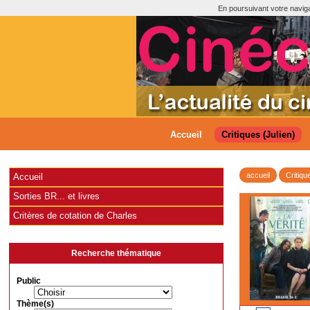
En poursuivant votre navigat
Accueil
Critiques (Julien)
accueil
Critiqu
Accueil
Sorties BR... et livres
Critères de cotation de Charles
Recherche thématique
Public
Thème(s)