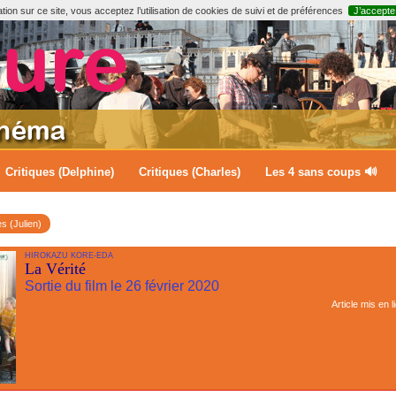
ion sur ce site, vous acceptez l’utilisation de cookies de suivi et de préférences
J’accepte
Critiques (Delphine)
Critiques (Charles)
Les 4 sans coups 🔊
es (Julien)
HIROKAZU KORE-EDA
La Vérité
Sortie du film le 26 février 2020
Article mis en l