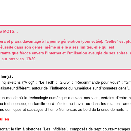
 MOTS...
lera et plaira davantage à la jeune génération (connectée), "Selfie" est pl
ussite dans son genre, même si elle a ses limites, elle qui est
tante que féroce envers l’Internet et l’utilisation aveugle de ses sbires, 
sur nos vies. 13/20
ier(s) :
q sketchs ("Vlog" ; "Le Troll" ; "2,6/5" ; "Recommandé pour vous" ; "Smi
alisateur différent, autour de "l’influence du numérique sur d’honnêtes gens"..
n monde où la technologie numérique a envahi nos vies, certains d’entre no
ou technophobe, en famille ou à l’école, au travail ou dans les relations amo
tins comiques et sauvages d’Homo Numericus au bord de la crise de nerfs…
Julien
sortait le film à sketches "Les Infidèles", composés de sept courts-métrage