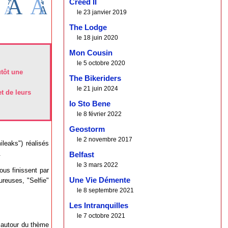
Creed II
le 23 janvier 2019
The Lodge
le 18 juin 2020
Mon Cousin
le 5 octobre 2020
utôt une
The Bikeriders
le 21 juin 2024
et de leurs
Io Sto Bene
le 8 février 2022
Geostorm
le 2 novembre 2017
leaks") réalisés
.
Belfast
le 3 mars 2022
us finissent par
Une Vie Démente
ureuses, "Selfie"
le 8 septembre 2021
Les Intranquilles
le 7 octobre 2021
s autour du thème