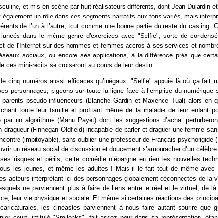
asculine, et mis en scène par huit réalisateurs différents, dont Jean Dujardin e
t également un rôle dans ces segments narratifs aux tons variés, mais interpr
érents de l’un à l’autre, tout comme une bonne partie du reste du casting. 
i lancés dans le même genre d’exercices avec "Selfie", sorte de condensé
pact de l’Internet sur des hommes et femmes accros à ses services et nombr
réseaux sociaux, ou encore ses applications, à la différence près que cert
e ces mini-récits se croiseront au cours de leur destin...
 cinq numéros aussi efficaces qu’inégaux, "Selfie" appuie là où ça fait 
s personnages, pigeons sur toute la ligne face à l’emprise du numérique su
e parents pseudo-influenceurs (Blanche Gardin et Maxence Tual) alors en 
fichant toute leur famille et profitant même de la maladie de leur enfant p
ar un algorithme (Manu Payet) dont les suggestions d’achat perturberon
n dragueur (Finnegan Oldfield) incapable de parler et draguer une femme san
encontre (impitoyable), sans oublier une professeur de Français psychorigide (
uvrir un réseau social de discussion et doucement s’amouracher d’un célèbre 
ses risques et périls, cette comédie n’épargne en rien les nouvelles techn
 tous les jeunes, et même les adultes ! Mais il le fait tout de même avec 
 les acteurs interprétant ici des personnages globalement déconnectés de la v
esquels ne parviennent plus à faire de liens entre le réel et le virtuel, de là 
te, leur vie physique et sociale. Et même si certaines réactions des princip
caricaturales, les cinéastes parviennent à nous faire autant sourire que g
ernier court, intitulé "Smileaks", fait assez peur dans sa représentation, étan