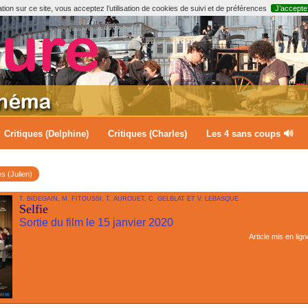
ion sur ce site, vous acceptez l’utilisation de cookies de suivi et de préférences
J’accepte
Critiques (Delphine)
Critiques (Charles)
Les 4 sans coups 🔊
es (Julien)
T. BIDEGAIN, M. FITOUSSI, T. AUROUET, C. GELBLAT ET V. LEBASQUE
Selfie
Sortie du film le 15 janvier 2020
Article mis en lign