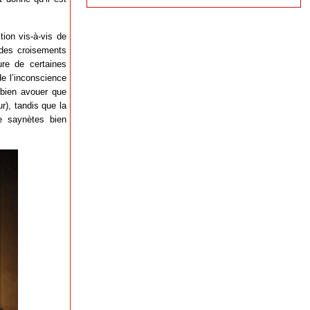
tion vis-à-vis de
 des croisements
ure de certaines
de l’inconscience
 bien avouer que
r), tandis que la
e saynètes bien