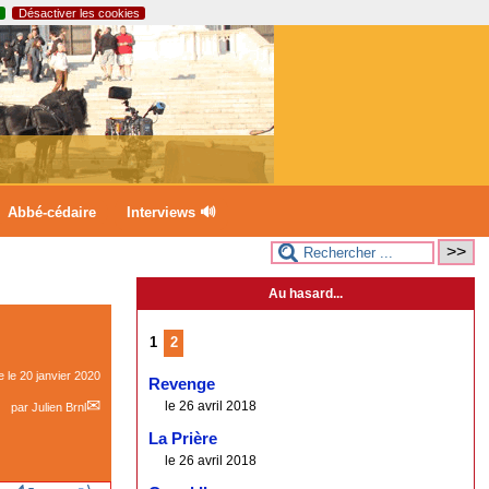
Désactiver les cookies
Abbé-cédaire
Interviews 🔊
Au hasard...
1
2
e le
20 janvier 2020
Revenge
le 26 avril 2018
par
Julien Brnl
La Prière
le 26 avril 2018