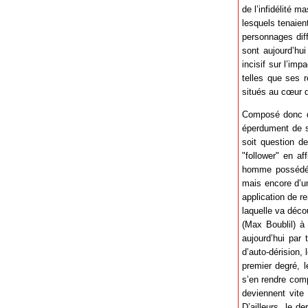
de l’infidélité m
lesquels tenaien
personnages diff
sont aujourd’hu
incisif sur l’im
telles que ses 
situés au cœur d
Composé donc de
éperdument de se
soit question d
"follower" en af
homme possédé p
mais encore d’u
application de r
laquelle va déco
(Max Boublil) à 
aujourd’hui par
d’auto-dérision,
premier degré, l
s’en rendre comp
deviennent vite 
D’ailleurs, le d