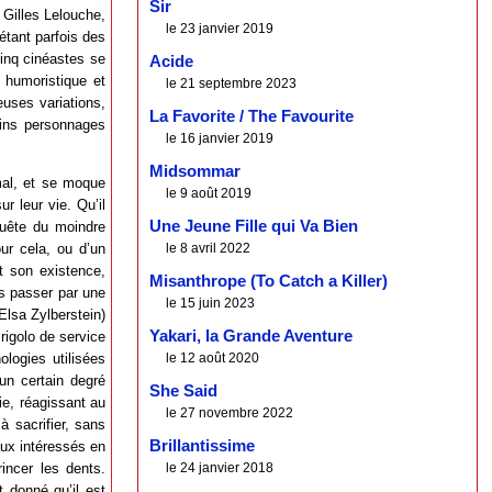
Sir
t Gilles Lelouche,
le 23 janvier 2019
étant parfois des
Cinq cinéastes se
Acide
 humoristique et
le 21 septembre 2023
euses variations,
La Favorite / The Favourite
ains personnages
le 16 janvier 2019
Midsommar
mal, et se moque
le 9 août 2019
r leur vie. Qu’il
Une Jeune Fille qui Va Bien
quête du moindre
le 8 avril 2022
our cela, ou d’un
t son existence,
Misanthrope (To Catch a Killer)
s passer par une
le 15 juin 2023
Elsa Zylberstein)
Yakari, la Grande Aventure
rigolo de service
le 12 août 2020
ologies utilisées
un certain degré
She Said
ie, réagissant au
le 27 novembre 2022
à sacrifier, sans
Brillantissime
aux intéressés en
le 24 janvier 2018
rincer les dents.
t donné qu’il est