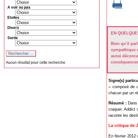
A voir ou pas
Etoiles
Divers
EN QUELQUES
Sortie
Bien qu’il par
sympathique ré
aussi déconcer
conséquences 
Aucun résultat pour cette recherche
Signe(s) particul
–
composé de cin
chacun par un ré
Résumé :
Dans u
craquer. Addict 
raconte les des
La critique de 
En février 2012 