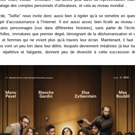
ratage des comptes personnels d’utilisateurs, et cela au niveau mondial...
de, "Selfie" nous invite donc aussi bien à rigoler qu’à se remettre en ques
gré d’accoutumance à l’Internet. Il est aussi assez bien ficelé au niveau
rtains personnages (vus dans différentes histoires), sans parler de l’écrit
 folles, immatures que premier degré, témoignant de la déshumanisation et 
t femmes qui ne vivent plus qu’à travers leur écran. Maintenant, il faut
s vont un peu loin dans leur délire, lesquels deviennent irréalistes (à leur tou
répétitive et fatigante, donnent peu de diversité à cette succession d