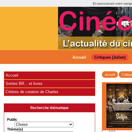
En poursuivant votre navigat
Accueil
Critiques (Julien)
accueil
Critiqu
Accueil
Sorties BR... et livres
Critères de cotation de Charles
Recherche thématique
Public
Thème(s)